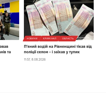
НОВИНИ
КРИМІНАЛ
ОБЛАСТЬ
цював
П’яний водій на Рівненщині тікав від
нів та
поліції селом – і заїхав у тупик
11:57, 8.08.2026