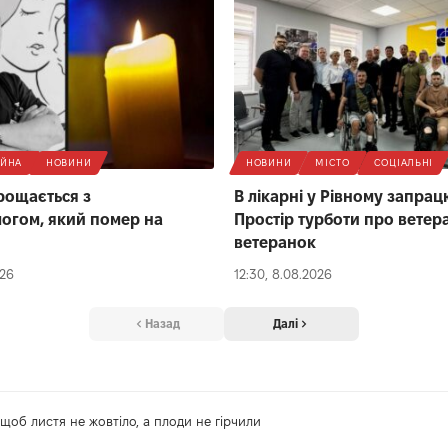
ІЙНА
НОВИНИ
НОВИНИ
МІСТО
СОЦІАЛЬНІ
рощається з
В лікарні у Рівному запра
логом, який помер на
Простір турботи про ветера
ветеранок
026
12:30, 8.08.2026
Назад
Далі
 щоб листя не жовтіло, а плоди не гірчили