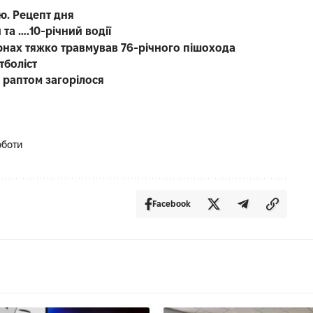
ю. Рецепт дня
 та ….10-річний водії
рнах тяжко травмував 76-річного пішохода
тболіст
о раптом загорілося
оботи
Facebook