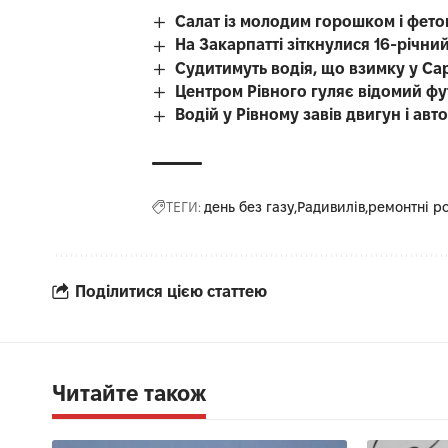
Салат із молодим горошком і фето
На Закарпатті зіткнулися 16-річний
Судитимуть водія, що взимку у Са
Центром Рівного гуляє відомий фу
Водій у Рівному завів двигун і авт
ТЕГИ:
день без газу
Радивилів
ремонтні р
Поділитися цією статтею
Читайте також