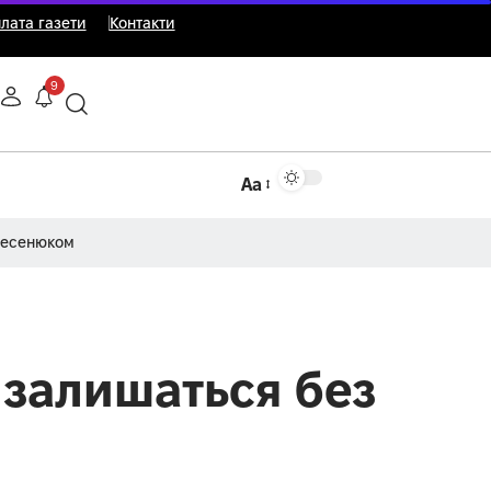
лата газети
Контакти
9
Аа
Несенюком
 залишаться без