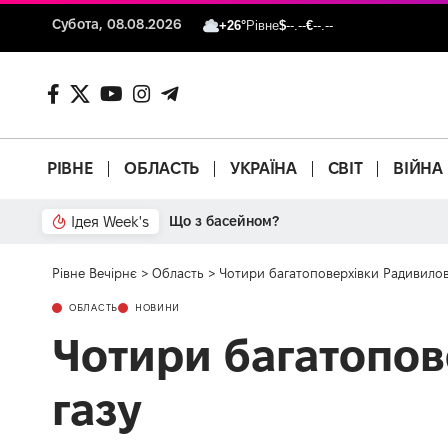
Субота, 08.08.2026
+26°
Рівне
$
--.--
€
--.--
РІВНЕ
ОБЛАСТЬ
УКРАЇНА
СВІТ
ВІЙНА
Ідея Week's
Що з басейном?
Рівне Вечірнє
>
Область
>
Чотири багатоповерхівки Радивилов
ОБЛАСТЬ
НОВИНИ
Чотири багатопов
газу