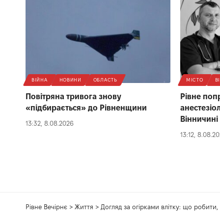
ВІЙНА
НОВИНИ
ОБЛАСТЬ
МІСТО
В
Повітряна тривога знову
Рівне поп
«підбирається» до Рівненщини
анестезіо
Вінничині
13:32, 8.08.2026
13:12, 8.08.2
Рівне Вечірнє
>
Життя
>
Догляд за огірками влітку: що робити,