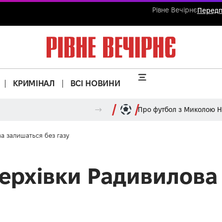
Рівне Вечірнє
Передп
КРИМІНАЛ
ВСІ НОВИНИ
Про футбол з Миколою 
а залишаться без газу
ерхівки Радивилова