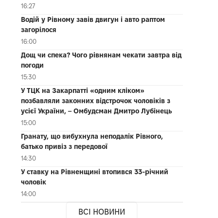
16:27
Водій у Рівному завів двигун і авто раптом
загорілося
16:00
Дощ чи спека? Чого рівнянам чекати завтра від
погоди
15:30
У ТЦК на Закарпатті «одним кліком»
позбавляли законних відстрочок чоловіків з
усієї України, – Омбудсман Дмитро Лубінець
15:00
Гранату, що вибухнула неподалік Рівного,
батько привіз з передової
14:30
У ставку на Рівненщині втопився 33-річний
чоловік
14:00
ВСІ НОВИНИ