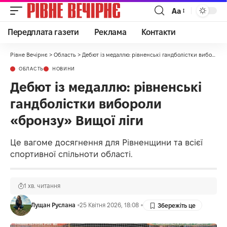
Аа
Передплата газети
Реклама
Контакти
Рівне Вечірнє
>
Область
>
Дебют із медаллю: рівненські гандболістки вибороли «бронзу» Вищої ліги
ОБЛАСТЬ
НОВИНИ
Дебют із медаллю: рівненські
гандболістки вибороли
«бронзу» Вищої ліги
Це вагоме досягнення для Рівненщини та всієї
спортивної спільноти області.
1 хв. читання
Лущан Руслана
25 Квітня 2026, 18:08