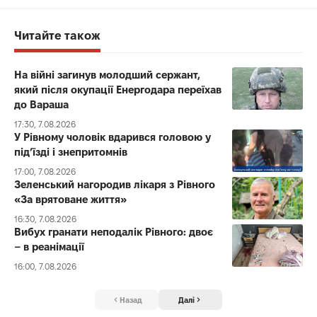
Читайте також
На війні загинув молодший сержант,
який після окупації Енергодара переїхав
до Вараша
17:30, 7.08.2026
У Рівному чоловік вдарився головою у
під’їзді і знепритомнів
17:00, 7.08.2026
Зеленський нагородив лікаря з Рівного
«За врятоване життя»
16:30, 7.08.2026
Вибух гранати неподалік Рівного: двоє
– в реанімації
16:00, 7.08.2026
Назад
Далі