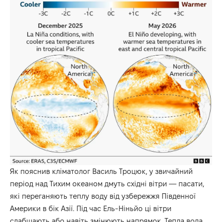
Як пояснив кліматолог Василь Троцюк, у звичайний
період над Тихим океаном дмуть східні вітри — пасати,
які переганяють теплу воду від узбережжя Південної
Америки в бік Азії. Під час Ель-Ніньйо ці вітри
слабшають або навіть змінюють напрямок. Тепла вода,