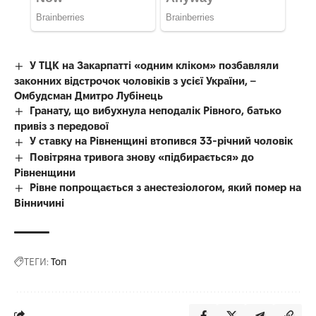
У ТЦК на Закарпатті «одним кліком» позбавляли
законних відстрочок чоловіків з усієї України, –
Омбудсман Дмитро Лубінець
Гранату, що вибухнула неподалік Рівного, батько
привіз з передової
У ставку на Рівненщині втопився 33-річний чоловік
Повітряна тривога знову «підбирається» до
Рівненщини
Рівне попрощається з анестезіологом, який помер на
Вінничині
ТЕГИ:
Топ