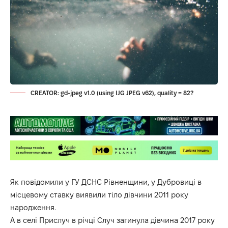
CREATOR: gd-jpeg v1.0 (using IJG JPEG v62), quality = 82?
Як повідомили у ГУ ДСНС Рівненщини, у Дубровиці в
місцевому ставку виявили тіло дівчини 2011 року
народження.
А в селі Прислуч в річці Случ загинула дівчина 2017 року