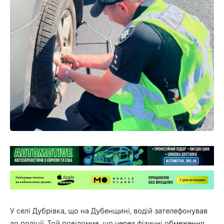
У селі Дубрівка, що на Дубенщині, водій зателефонував
до поліції. Той повідомив, що через фізичні обмеження