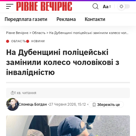
Аа
Передплата газети
Реклама
Контакти
Рівне Вечірнє
>
Область
>
На Дубенщині поліцейські замінили колесо чоловікові з інвалідністю
ОБЛАСТЬ
НОВИНИ
На Дубенщині поліцейські
замінили колесо чоловікові з
інвалідністю
1 хв. читання
Слонець Богдан
27 Червня 2026, 15:12