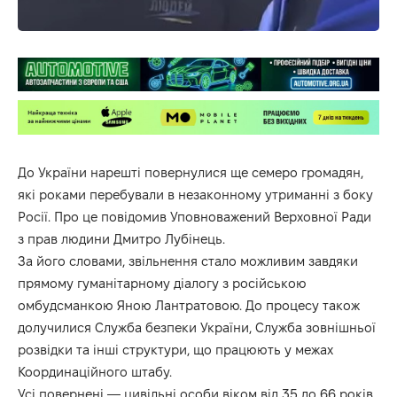
До України нарешті повернулися ще семеро громадян,
які роками перебували в незаконному утриманні з боку
Росії. Про це повідомив Уповноважений Верховної Ради
з прав людини Дмитро Лубінець.
За його словами, звільнення стало можливим завдяки
прямому гуманітарному діалогу з російською
омбудсманкою Яною Лантратовою. До процесу також
долучилися Служба безпеки України, Служба зовнішньої
розвідки та інші структури, що працюють у межах
Координаційного штабу.
Усі повернені — цивільні особи віком від 35 до 66 років.