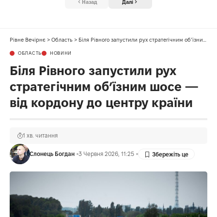
Назад
Далі
Рівне Вечірнє
>
Область
>
Біля Рівного запустили рух стратегічним об’їзним шосе — від кордону до центру країни
ОБЛАСТЬ
НОВИНИ
Біля Рівного запустили рух
стратегічним об’їзним шосе —
від кордону до центру країни
1 хв. читання
Слонець Богдан
3 Червня 2026, 11:25