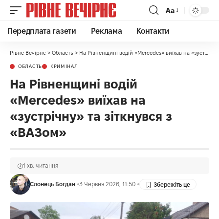
Аа
Передплата газети
Реклама
Контакти
Рівне Вечірнє
>
Область
>
На Рівненщині водій «Mercedes» виїхав на «зустрічну» та зіткнувся з «ВАЗом»
ОБЛАСТЬ
КРИМІНАЛ
На Рівненщині водій
«Mercedes» виїхав на
«зустрічну» та зіткнувся з
«ВАЗом»
1 хв. читання
Слонець Богдан
3 Червня 2026, 11:50