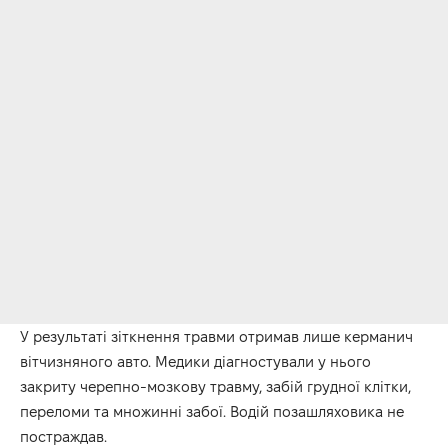
У результаті зіткнення травми отримав лише керманич
вітчизняного авто. Медики діагностували у нього
закриту черепно-мозкову травму, забій грудної клітки,
переломи та множинні забої. Водій позашляховика не
постраждав.