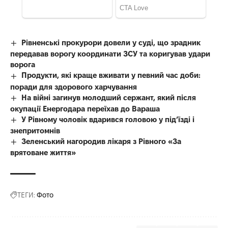
Рівненські прокурори довели у суді, що зрадник
передавав ворогу координати ЗСУ та коригував удари
ворога
Продукти, які краще вживати у певний час доби:
поради для здорового харчування
На війні загинув молодший сержант, який після
окупації Енергодара переїхав до Вараша
У Рівному чоловік вдарився головою у під’їзді і
знепритомнів
Зеленський нагородив лікаря з Рівного «За
врятоване життя»
ТЕГИ:
Фото