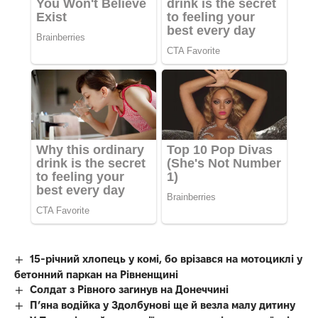
15-річний хлопець у комі, бо врізався на мотоциклі у
бетонний паркан на Рівненщині
Солдат з Рівного загинув на Донеччині
П’яна водійка у Здолбунові ще й везла малу дитину