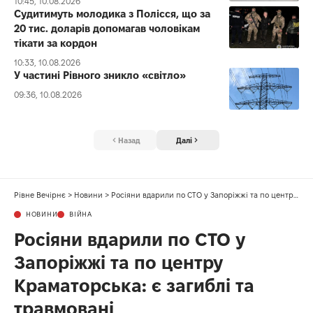
10:45, 10.08.2026
Судитимуть молодика з Полісся, що за
20 тис. доларів допомагав чоловікам
тікати за кордон
10:33, 10.08.2026
У частині Рівного зникло «світло»
09:36, 10.08.2026
Назад
Далі
Рівне Вечірнє
>
Новини
>
Росіяни вдарили по СТО у Запоріжжі та по центру Краматорська: є загиблі та травмовані
НОВИНИ
ВІЙНА
Росіяни вдарили по СТО у
Запоріжжі та по центру
Краматорська: є загиблі та
травмовані