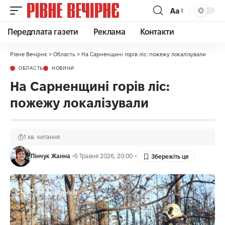
Аа
Передплата газети
Реклама
Контакти
Рівне Вечірнє
>
Область
>
На Сарненщині горів ліс: пожежу локалізували
ОБЛАСТЬ
НОВИНИ
На Сарненщині горів ліс:
пожежу локалізували
1 хв. читання
Пінчук Жанна
5 Травня 2026, 20:00