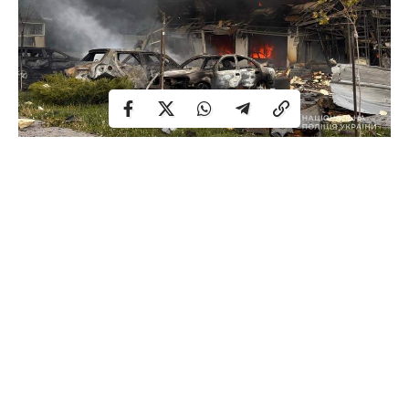
Сьогодні
, 5 травня, російські військові атакували
Запоріжжя керованими авіаційними бомбами та
ударними безпілотниками. Внаслідок обстрілу
загинули двоє людей, також є постраждалі. Про це
повідомили
ДСНС
,
Нацполіція
та голова Запорізької
ОВА
Іван Федоров
.