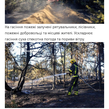
На гасіння пожежі залучені рятувальники, лісівники,
пожежні добровольці та місцеві жителі. Ускладнює
гасіння суха спекотна погода та пориви вітру.