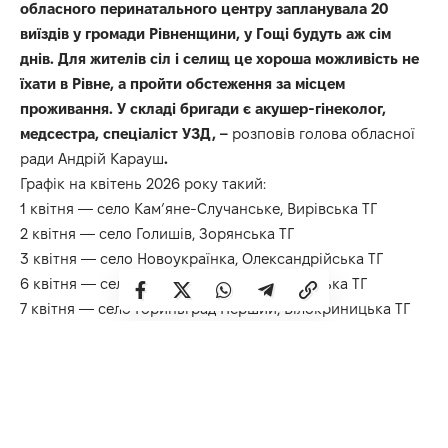
обласного перинатального центру запланувала 20
виїздів у громади Рівненщини, у Гощі будуть аж сім
днів. Для жителів сіл і селищ це хороша можливість не
їхати в Рівне, а пройти обстеження за місцем
проживання. У складі бригади є акушер-гінеколог,
медсестра, спеціаліст УЗД, –
розповів голова обласної
ради Андрій Карауш
.
Графік на квітень 2026 року такий:
1 квітня — село Кам’яне-Случанське, Вирівська ТГ
2 квітня — село Голишів, Зорянська ТГ
3 квітня — село Новоукраїнка, Олександрійська ТГ
6 квітня — село Радиславка, Олександрійська ТГ
7 квітня — село Гориньград Перший, Білокриницька ТГ
8 та 9 квітня — село Шубків, Білокриницька ТГ
14 квітня — село Забороль, Олександрійська ТГ
15 квітня — село Рисвянка, Білокриницька ТГ
16 квітня — село Радухівка, Зорянська ТГ
17 квітня — село Бугрин, Бугринська ТГ