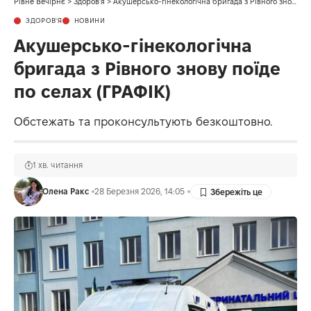
Рівне Вечірнє
>
Здоров'я
>
Акушерсько-гінекологічна бригада з Рівного знову поїде по селах (ГРАФІК)
ЗДОРОВ'Я
НОВИНИ
Акушерсько-гінекологічна
бригада з Рівного знову поїде
по селах (ГРАФІК)
Обстежать та проконсультують безкоштовно.
1 хв. читання
Олена Ракс
28 Березня 2026, 14:05