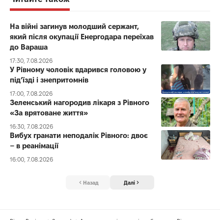
На війні загинув молодший сержант,
який після окупації Енергодара переїхав
до Вараша
17:30, 7.08.2026
У Рівному чоловік вдарився головою у
під’їзді і знепритомнів
17:00, 7.08.2026
Зеленський нагородив лікаря з Рівного
«За врятоване життя»
16:30, 7.08.2026
Вибух гранати неподалік Рівного: двоє
– в реанімації
16:00, 7.08.2026
Назад
Далі