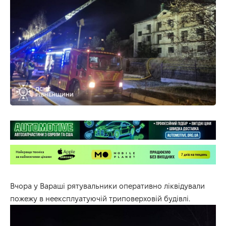
Вчора у Вараші рятувальники оперативно ліквідували
пожежу в неексплуатуючій триповерховій будівлі.