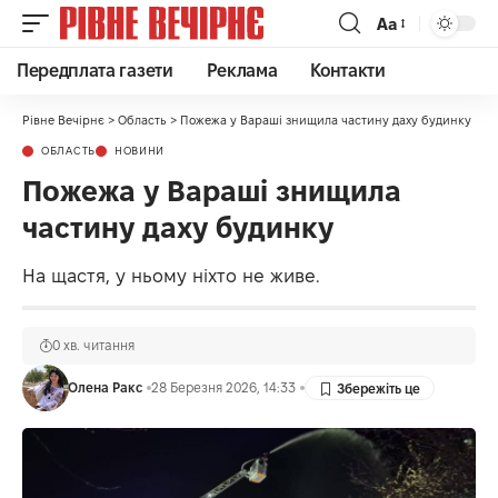
Аа
Передплата газети
Реклама
Контакти
Рівне Вечірнє
>
Область
>
Пожежа у Вараші знищила частину даху будинку
ОБЛАСТЬ
НОВИНИ
Пожежа у Вараші знищила
частину даху будинку
На щастя, у ньому ніхто не живе.
0 хв. читання
Олена Ракс
28 Березня 2026, 14:33