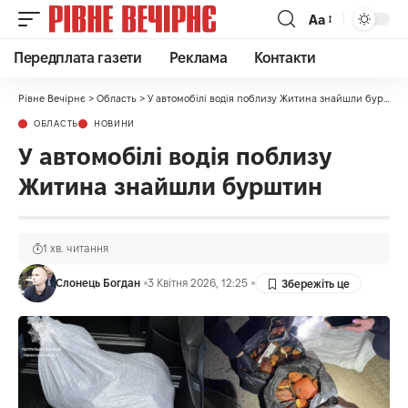
Аа
Передплата газети
Реклама
Контакти
Рівне Вечірнє
>
Область
>
У автомобілі водія поблизу Житина знайшли бурштин
ОБЛАСТЬ
НОВИНИ
У автомобілі водія поблизу
Житина знайшли бурштин
1 хв. читання
Слонець Богдан
3 Квітня 2026, 12:25