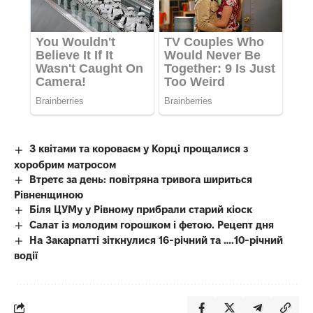
З квітами та короваєм у Корці прощалися з
хоробрим матросом
Втретє за день: повітряна тривога шириться
Рівненщиною
Біля ЦУМу у Рівному прибрали старий кіоск
Салат із молодим горошком і фетою. Рецепт дня
На Закарпатті зіткнулися 16-річний та ….10-річний
водії