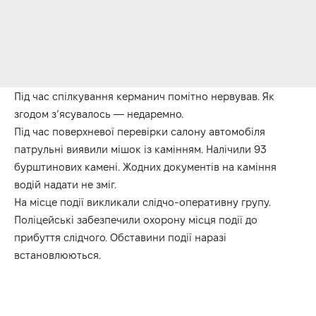
Під час спілкування керманич помітно нервував. Як
згодом з’ясувалось — недаремно.
Під час поверхневої перевірки салону автомобіля
патрульні виявили мішок із камінням. Налічили 93
бурштинових камені. Жодних документів на каміння
водій надати не зміг.
На місце події викликали слідчо-оперативну групу.
Поліцейські забезпечили охорону місця події до
прибуття слідчого. Обставини події наразі
встановлюються.