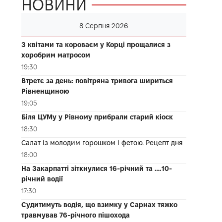
НОВИНИ
8 Серпня 2026
З квітами та короваєм у Корці прощалися з
хоробрим матросом
19:30
Втретє за день: повітряна тривога шириться
Рівненщиною
19:05
Біля ЦУМу у Рівному прибрали старий кіоск
18:30
Салат із молодим горошком і фетою. Рецепт дня
18:00
На Закарпатті зіткнулися 16-річний та ….10-
річний водії
17:30
Судитимуть водія, що взимку у Сарнах тяжко
травмував 76-річного пішохода