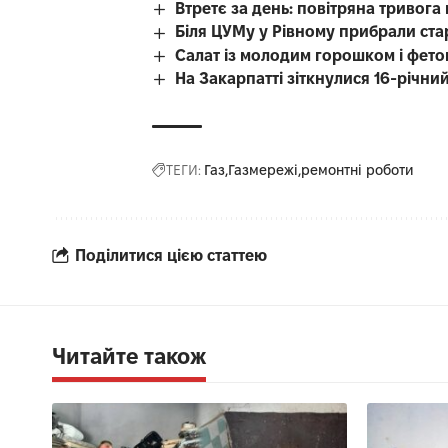
Втретє за день: повітряна тривог
Біля ЦУМу у Рівному прибрали ста
Салат із молодим горошком і фето
На Закарпатті зіткнулися 16-річний
ТЕГИ:
Газ
Газмережі
ремонтні роботи
Поділитися цією статтею
Читайте також