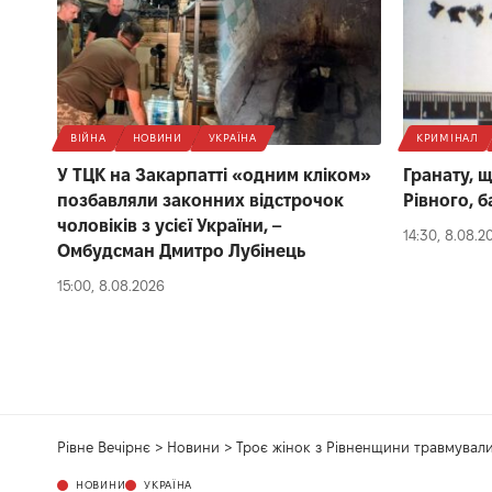
ВІЙНА
НОВИНИ
УКРАЇНА
КРИМІНАЛ
У ТЦК на Закарпатті «одним кліком»
Гранату, 
позбавляли законних відстрочок
Рівного, б
чоловіків з усієї України, –
14:30, 8.08.2
Омбудсман Дмитро Лубінець
15:00, 8.08.2026
Рівне Вечірнє
>
Новини
>
Троє жінок з Рівненщини травмували
НОВИНИ
УКРАЇНА