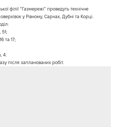
ської філії “Газмережі” проведуть технічне
верхівок у Рівному, Сарнах, Дубні та Корці.
діл:
 51;
6 та 17;
 4.
азу після запланованих робіт.