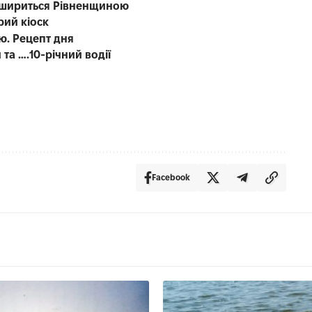
а шириться Рівненщиною
рий кіоск
ю. Рецепт дня
 та ….10-річний водії
Facebook