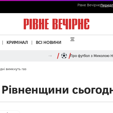
Рівне Вечірнє
Передп
КРИМІНАЛ
ВСІ НОВИНИ
Про футбол з Миколою 
дні вимкнуть газ
 Рівненщини сьогодн