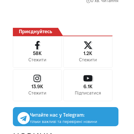
0 хв. читання
Приєднуйтесь
58K
1.2K
Стежити
Стежити
13.9K
6.1K
Стежити
Підписатися
Читайте нас у Telegram:
тільки важливі та перевірені новини