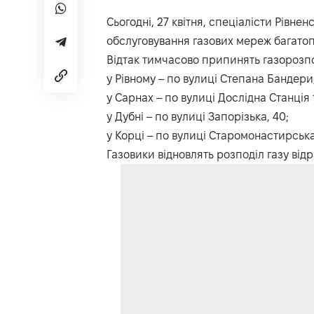
Сьогодні, 27 квітня, спеціалісти Рівнен
обслуговування газових мереж багатопо
Відтак тимчасово припинять газорозпо
у Рівному – по вулиці Степана Бандери,
у Сарнах – по вулиці Дослідна Станція 1
у Дубні – по вулиці Запорізька, 40;
у Корці – по вулиці Старомонастирська,
Газовики відновлять розподіл газу відр