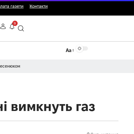
лата газети
Контакти
9
Аа
Несенюком
і вимкнуть газ