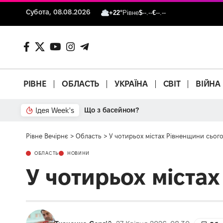
Субота, 08.08.2026
+22°
Рівне
$
--.--
€
--.--
РІВНЕ
ОБЛАСТЬ
УКРАЇНА
СВІТ
ВІЙНА
Ідея Week's
Від паркану до картонки
Рівне Вечірнє
>
Область
>
У чотирьох містах Рівненщини сього
ОБЛАСТЬ
НОВИНИ
У чотирьох містах