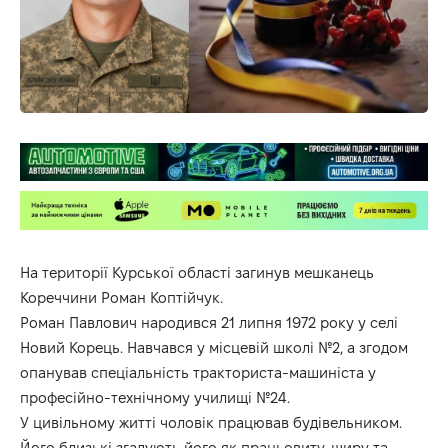
На території Курської області загинув мешканець
Кореччини Роман Коптійчук.
Роман Павлович народився 21 липня 1972 року у селі
Новий Корець. Навчався у місцевій школі №2, а згодом
опанував спеціальність тракториста-машиніста у
професійно-технічному училищі №24.
У цивільному житті чоловік працював будівельником.
Його близькі згадують його як працьовиту, щиру та