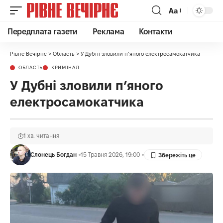
Аа
Передплата газети
Реклама
Контакти
Рівне Вечірнє
>
Область
>
У Дубні зловили п’яного електросамокатчика
ОБЛАСТЬ
КРИМІНАЛ
У Дубні зловили п’яного
електросамокатчика
1 хв. читання
Слонець Богдан
15 Травня 2026, 19:00