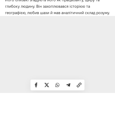
глибоку людину. Він захоплювався історією та
географією, любив шахи й мав аналітичний склад розуму.