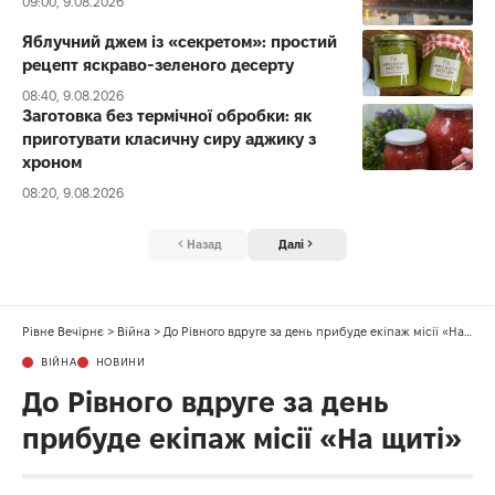
09:00, 9.08.2026
Яблучний джем із «секретом»: простий
рецепт яскраво-зеленого десерту
08:40, 9.08.2026
Заготовка без термічної обробки: як
приготувати класичну сиру аджику з
хроном
08:20, 9.08.2026
Назад
Далі
Рівне Вечірнє
>
Війна
>
До Рівного вдруге за день прибуде екіпаж місії «На щиті»
ВІЙНА
НОВИНИ
До Рівного вдруге за день
прибуде екіпаж місії «На щиті»