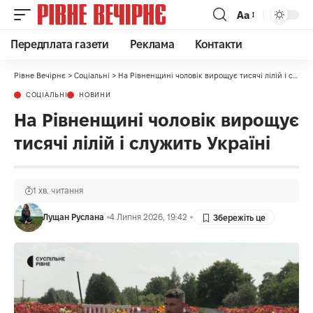
Аа
Передплата газети
Реклама
Контакти
Рівне Вечірнє
>
Соціальні
>
На Рівненщині чоловік вирощує тисячі лілій і служить Україні
СОЦІАЛЬНІ
НОВИНИ
На Рівненщині чоловік вирощує
тисячі лілій і служить Україні
1 хв. читання
Лущан Руслана
4 Липня 2026, 19:42