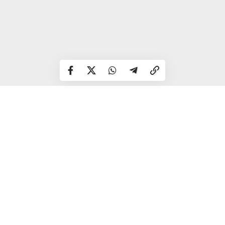
Після зупинки у Рівному екіпаж місії продовжить шлях
до сусідніх областей, щоб доставити полеглих воїнів до
рідних громад.
Жителів міста закликають вийти на маршрут кортежу та
віддати останню шану українським Героям.