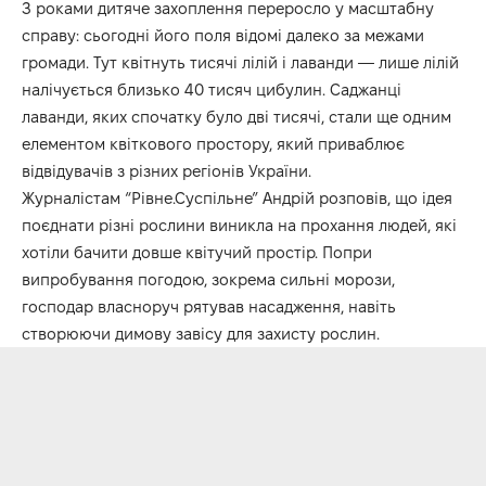
З роками дитяче захоплення переросло у масштабну
справу: сьогодні його поля відомі далеко за межами
громади. Тут квітнуть тисячі лілій і лаванди — лише лілій
налічується близько 40 тисяч цибулин. Саджанці
лаванди, яких спочатку було дві тисячі, стали ще одним
елементом квіткового простору, який приваблює
відвідувачів з різних регіонів України.
Журналістам “
Рівне.Суспільне
” Андрій розповів, що ідея
поєднати різні рослини виникла на прохання людей, які
хотіли бачити довше квітучий простір. Попри
випробування погодою, зокрема сильні морози,
господар власноруч рятував насадження, навіть
створюючи димову завісу для захисту рослин.