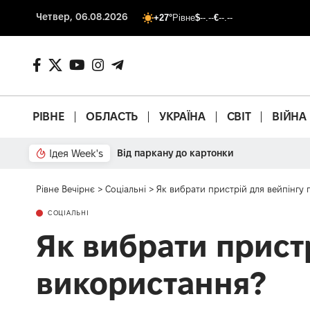
Четвер, 06.08.2026
+27°
Рівне
$
--.--
€
--.--
РІВНЕ
ОБЛАСТЬ
УКРАЇНА
СВІТ
ВІЙНА
Ідея Week's
Від паркану до картонки
Рівне Вечірнє
>
Соціальні
>
Як вибрати пристрій для вейпінгу 
СОЦІАЛЬНІ
Як вибрати пристр
використання?