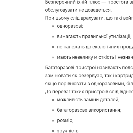
Безперечний їхній плюс — простота ви
обслуговувати не доведеться.
При цьому слід врахувати, що такі вей
одноразові;
вимагають правильної утилізації;
не належать до екологічних проду
мають невелику місткість і незнач
Багаторазові пристрої називають подс
замінювати як резервуар, так і картр
якщо порівнювати з одноразовими, бі
До переваг таких пристроїв слід віднес
можливість заміни деталей;
багаторазове використання;
розмір;
зручність.