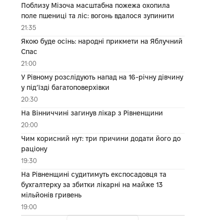
Поблизу Мізоча масштабна пожежа охопила
поле пшениці та ліс: вогонь вдалося зупинити
21:35
Якою буде осінь: народні прикмети на Яблучний
Спас
21:00
У Рівному розслідують напад на 16-річну дівчину
у під’їзді багатоповерхівки
20:30
На Вінниччині загинув лікар з Рівненщини
20:00
Чим корисний нут: три причини додати його до
раціону
19:30
На Рівненщині судитимуть експосадовця та
бухгалтерку за збитки лікарні на майже 13
мільйонів гривень
19:00