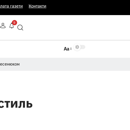
лата газети
Контакти
9
Аа
Несенюком
стиль