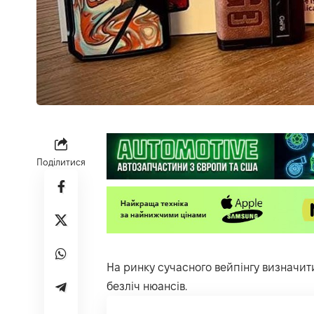
Поділитися
На ринку сучасного вейпінгу визначит
безліч нюансів.