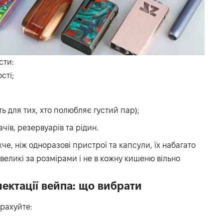
сти:
сті;
ть для тих, хто полюбляє густий пар);
чів, резервуарів та рідин.
че, ніж одноразові пристрої та капсули, їх набагато
великі за розмірами і не в кожну кишеню вільно
ектації вейпа: що вибрати
рахуйте: