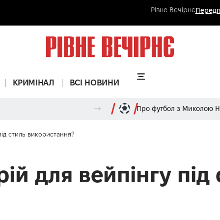
Рівне Вечірнє
Передп
КРИМІНАЛ
ВСІ НОВИНИ
Про футбол з Миколою 
під стиль використання?
ій для вейпінгу під 