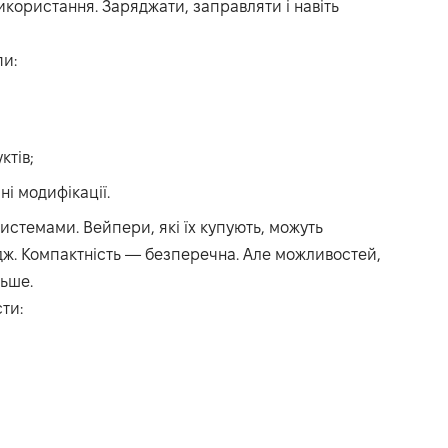
користання. Заряджати, заправляти і навіть
пи:
ктів;
ні модифікації.
истемами. Вейпери, які їх купують, можуть
идж. Компактність — безперечна. Але можливостей,
льше.
ти: