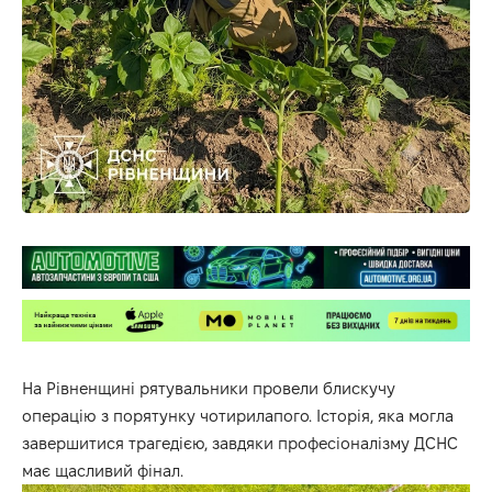
На Рівненщині рятувальники провели блискучу
операцію з порятунку чотирилапого. Історія, яка могла
завершитися трагедією, завдяки професіоналізму ДСНС
має щасливий фінал.