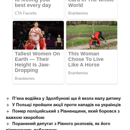
П’яна водійка у Здолбунові ще й везла малу дитину
У Польщі пройшли акції проти нападів на українців
Помер поліцейський з Рівненщини, який боровся з
важкою хворобою
Поранений депутат з Рівного розповів, як його
підтримують побратими