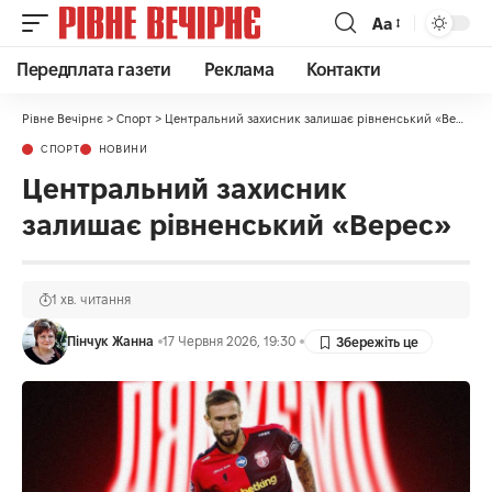
Аа
Передплата газети
Реклама
Контакти
Рівне Вечірнє
>
Спорт
>
Центральний захисник залишає рівненський «Верес»
СПОРТ
НОВИНИ
Центральний захисник
залишає рівненський «Верес»
1 хв. читання
Пінчук Жанна
17 Червня 2026, 19:30