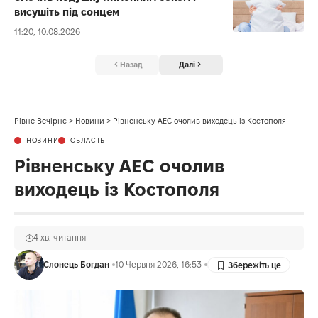
висушіть під сонцем
11:20, 10.08.2026
Назад
Далі
Рівне Вечірнє
>
Новини
>
Рівненську АЕС очолив виходець із Костополя
НОВИНИ
ОБЛАСТЬ
Рівненську АЕС очолив
виходець із Костополя
4 хв. читання
Слонець Богдан
10 Червня 2026, 16:53