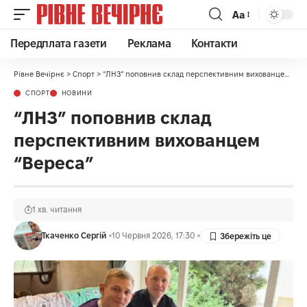
Аа
Передплата газети
Реклама
Контакти
Рівне Вечірнє
>
Спорт
>
“ЛНЗ” поповнив склад перспективним вихованцем “Вереса”
СПОРТ
НОВИНИ
“ЛНЗ” поповнив склад
перспективним вихованцем
“Вереса”
1 хв. читання
Ткаченко Сергій
10 Червня 2026, 17:30