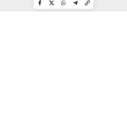
З 2003 року Кравець очолював відділ з контролю
металів та зварювання. А вже за два роки, у 2005-му,
його призначили керівником служби контролю металу
РАЕС. На цій посаді він пропрацював до 2017 року.
Далі — нове підвищення: з травня 2017 року Віктор
Кравець обіймав посаду заступника генерального