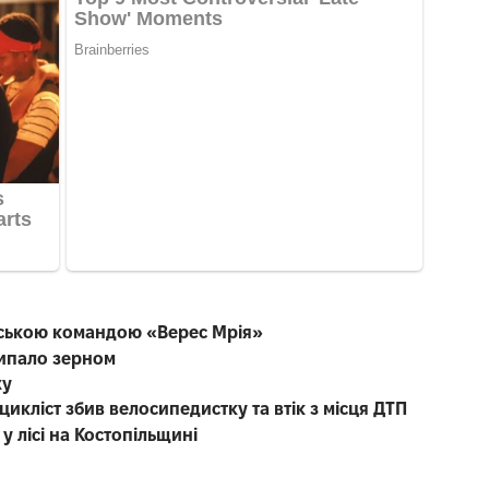
енською командою «Верес Мрія»
сипало зерном
жу
икліст збив велосипедистку та втік з місця ДТП
у лісі на Костопільщині