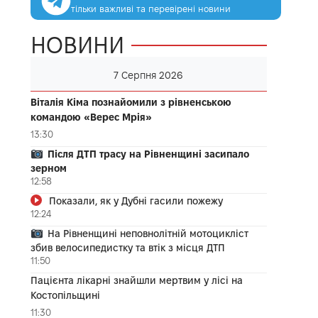
тільки важливі та перевірені новини
НОВИНИ
7 Серпня 2026
Віталія Кіма познайомили з рівненською
командою «Верес Мрія»
13:30
Після ДТП трасу на Рівненщині засипало
зерном
12:58
Показали, як у Дубні гасили пожежу
12:24
На Рівненщині неповнолітній мотоцикліст
збив велосипедистку та втік з місця ДТП
11:50
Пацієнта лікарні знайшли мертвим у лісі на
Костопільщині
11:30