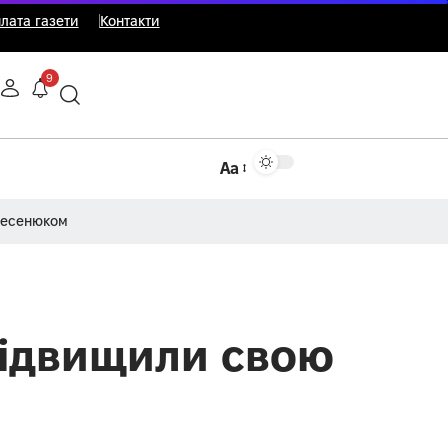
лата газети
Контакти
9
Аа
Несенюком
підвищили свою