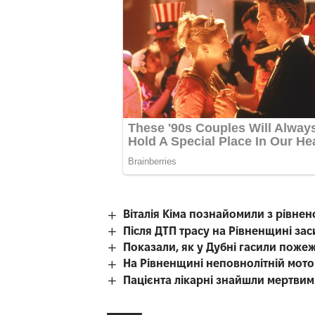
Віталія Кіма познайомили з рівн
Після ДТП трасу на Рівненщині за
Показали, як у Дубні гасили поже
На Рівненщині неповнолітній мотоц
Пацієнта лікарні знайшли мертвим 