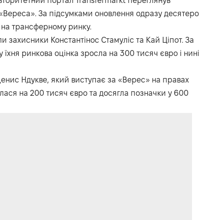
вторитетний портал Transfermarkt переглянув
о «Вереса». За підсумками оновлення одразу десятеро
 на трансферному ринку.
 захисники Константінос Стамуліс та Кай Ціпот. За
бу їхня ринкова оцінка зросла на 300 тисяч євро і нині
 Денис Ндукве, який виступає за «Верес» на правах
лася на 200 тисяч євро та досягла позначки у 600