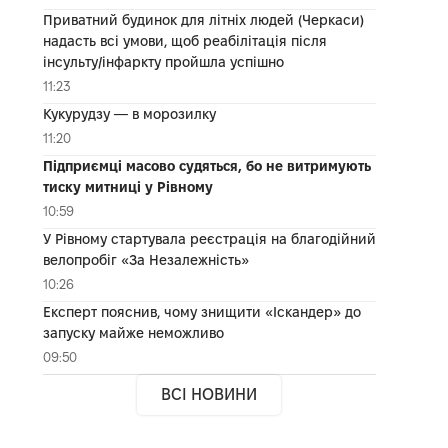
Приватний будинок для літніх людей (Черкаси)
надасть всі умови, щоб реабілітація після
інсульту/інфаркту пройшла успішно
11:23
Кукурудзу — в морозилку
11:20
Підприємці масово судяться, бо не витримують
тиску митниці у Рівному
10:59
У Рівному стартувала реєстрація на благодійний
велопробіг «За Незалежність»
10:26
Експерт пояснив, чому знищити «Іскандер» до
запуску майже неможливо
09:50
ВСІ НОВИНИ