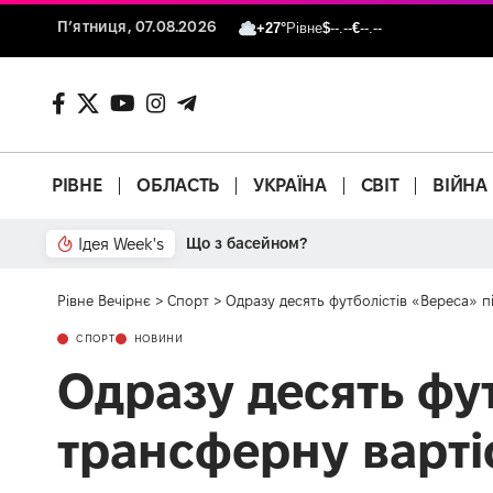
П’ятниця, 07.08.2026
+27°
Рівне
$
--.--
€
--.--
РІВНЕ
ОБЛАСТЬ
УКРАЇНА
СВІТ
ВІЙНА
Ідея Week's
Від паркану до картонки
Рівне Вечірнє
>
Спорт
>
Одразу десять футболістів «Вереса» 
СПОРТ
НОВИНИ
Одразу десять фу
трансферну варті