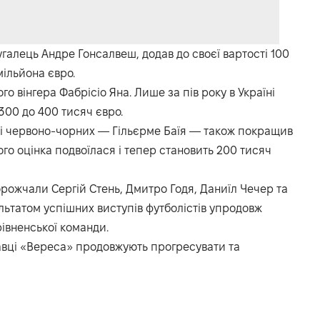
галець Андре Гонсалвеш, додав до своєї вартості 100
мільйона євро.
го вінгера Фабрісіо Яна. Лише за пів року в Україні
300 до 400 тисяч євро.
ді червоно-чорних — Гільєрме Баїя — також покращив
ого оцінка подвоїлася і тепер становить 200 тисяч
орожчали Сергій Стень, Дмитро Годя, Даниїл Чечер та
льтатом успішних виступів футболістів упродовж
рівненської команди.
авці «Вереса» продовжують прогресувати та