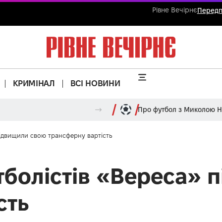
Рівне Вечірнє
Передп
КРИМІНАЛ
ВСІ НОВИНИ
Про футбол з Миколою 
підвищили свою трансферну вартість
тболістів «Вереса» 
сть