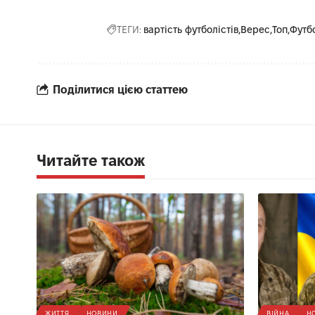
ТЕГИ:
вартість футболістів
Верес
Топ
Футб
Поділитися цією статтею
Читайте також
ЖИТТЯ
НОВИНИ
ВІЙНА
Н