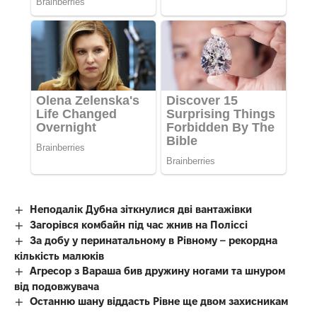
Неподалік Дубна зіткнулися дві вантажівки
Загорівся комбайн під час жнив на Поліссі
За добу у перинатальному в Рівному – рекордна
кількість малюків
Агресор з Вараша бив дружину ногами та шнуром
від подовжувача
Останню шану віддасть Рівне ще двом захисникам