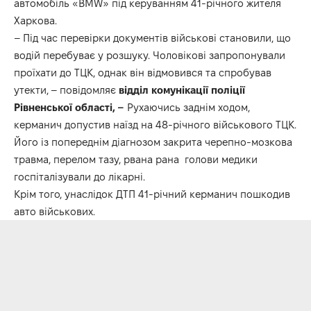
автомобіль «BMW» під керуванням 41-річного жителя
Харкова.
– Під час перевірки документів військові становили, що
водій перебуває у розшуку. Чоловікові запропонували
проїхати до ТЦК, однак він відмовився та спробував
утекти, – повідомляє
відділ комунікації поліції
Рівненської області, –
Рухаючись заднім ходом,
керманич допустив наїзд на 48-річного військового ТЦК.
Його із попереднім діагнозом закрита черепно-мозкова
травма, перелом тазу, рвана рана голови медики
госпіталізували до лікарні.
Крім того, унаслідок ДТП 41-річний керманич пошкодив
авто військових.