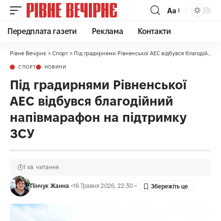
Аа
Передплата газети
Реклама
Контакти
Рівне Вечірнє
>
Спорт
>
Під градирнями Рівненської АЕС відбувся благодійний напівмарафон на підтримку ЗСУ
СПОРТ
НОВИНИ
Під градирнями Рівненської
АЕС відбувся благодійний
напівмарафон на підтримку
ЗСУ
1 хв. читання
Пінчук Жанна
16 Травня 2026, 22:30