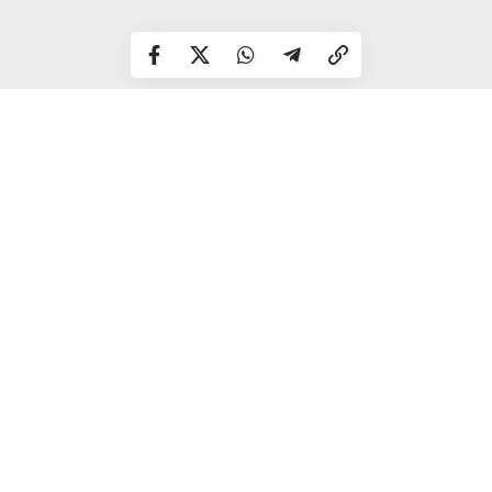
Слідчий затримав фігуранта в порядку статті 208 КПК
України та помістив його до ізолятора тимчасового
тримання.
Розпочато досудове розслідування за ч.2 ст. 350
(погроза або насильство щодо службової особи чи