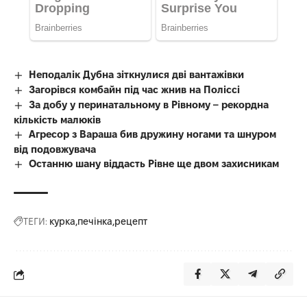
Неподалік Дубна зіткнулися дві вантажівки
Загорівся комбайн під час жнив на Поліссі
За добу у перинатальному в Рівному – рекордна
кількість малюків
Агресор з Вараша бив дружину ногами та шнуром
від подовжувача
Останню шану віддасть Рівне ще двом захисникам
ТЕГИ:
курка
печінка
рецепт