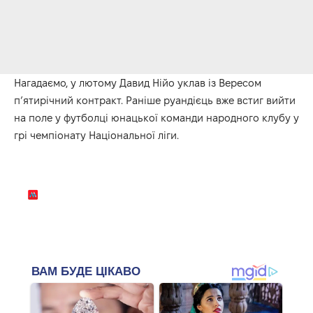
Нагадаємо, у лютому Давид Нійо уклав із Вересом
п’ятирічний контракт. Раніше руандієць вже встиг вийти
на поле у футболці юнацької команди народного клубу у
грі чемпіонату Національної ліги.