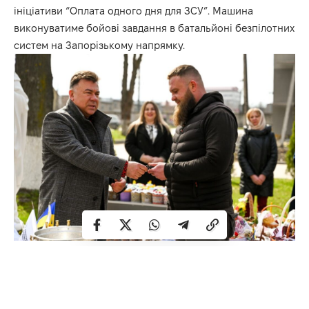
ініціативи “Оплата одного дня для ЗСУ”. Машина
виконуватиме бойові завдання в батальйоні безпілотних
систем на Запорізькому напрямку.
–
Дякую всім, хто допомагає війську! –
каже Андрій
Карауш, голова Рівненської обласної ради. –
Ми
спілкуємось із Захисниками і чуємо від них, наскільки