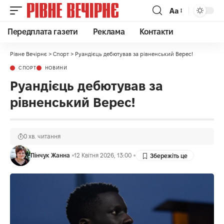
Аа
Передплата газети
Реклама
Контакти
Рівне Вечірнє
>
Спорт
>
Руандієць дебютував за рівненський Верес!
СПОРТ
НОВИНИ
Руандієць дебютував за
рівненський Верес!
0 хв. читання
Пінчук Жанна
12 Квітня 2026, 13:00