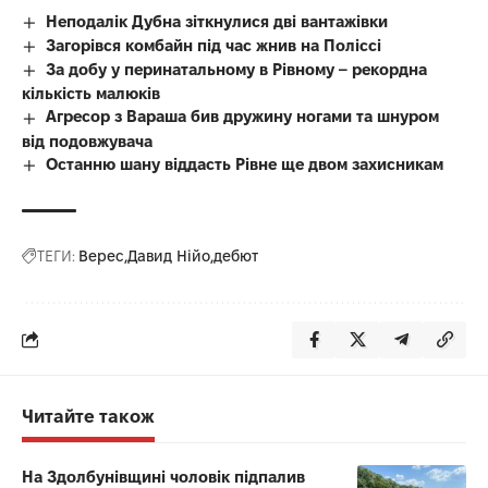
Неподалік Дубна зіткнулися дві вантажівки
Загорівся комбайн під час жнив на Поліссі
За добу у перинатальному в Рівному – рекордна
кількість малюків
Агресор з Вараша бив дружину ногами та шнуром
від подовжувача
Останню шану віддасть Рівне ще двом захисникам
ТЕГИ:
Верес
Давид Нійо
дебют
Читайте також
На Здолбунівщині чоловік підпалив