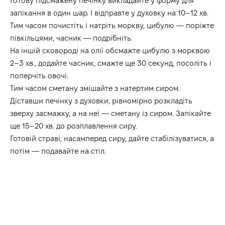
Готову підсмажену печінку викладайте у форму для
запікання в один шар. І відправте у духовку на 10–12 хв.
Тим часом почистіть і натріть моркву, цибулю — поріжте
півкільцями, часник — подрібніть.
На іншій сковороді на олії обсмажте цибулю з морквою
2–3 хв., додайте часник, смажте ще 30 секунд, посоліть і
поперчіть овочі.
Тим часом сметану змішайте з натертим сиром.
Діставши печінку з духовки, рівномірно розкладіть
зверху засмажку, а на неї — сметану із сиром. Запікайте
ще 15–20 хв. до розплавлення сиру.
Готовій страві, насамперед сиру, дайте стабілізуватися, а
потім — подавайте на стіл.