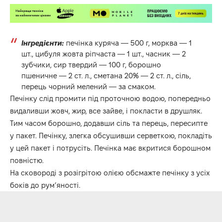
Інгредієнти:
печінка куряча — 500 г, морква — 1
шт., цибуля жовта ріпчаста — 1 шт., часник — 2
зубчики, сир твердий — 100 г, борошно
пшеничне — 2 ст. л., сметана 20% — 2 ст. л., сіль,
перець чорний мелений — за смаком.
Печінку слід промити під проточною водою, попередньо
видаливши жовч, жир, все зайве, і покласти в друшляк.
Тим часом борошно, додавши сіль та перець, пересипте
у пакет. Печінку, злегка обсушивши серветкою, покладіть
у цей пакет і потрусіть. Печінка має вкритися борошном
повністю.
На сковороді з розігрітою олією обсмажте печінку з усіх
боків до рум’яності.