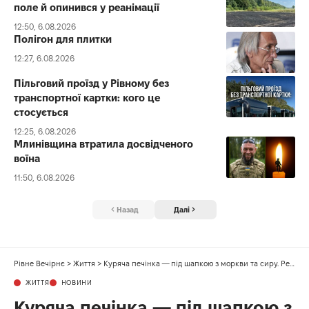
поле й опинився у реанімації
12:50, 6.08.2026
Полігон для плитки
12:27, 6.08.2026
Пільговий проїзд у Рівному без
транспортної картки: кого це
стосується
12:25, 6.08.2026
Млинівщина втратила досвідченого
воїна
11:50, 6.08.2026
Назад
Далі
Рівне Вечірнє
>
Життя
>
Куряча печінка — під шапкою з моркви та сиру. Рецепт дня
ЖИТТЯ
НОВИНИ
Куряча печінка — під шапкою з