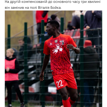
На другій компенсованій до основного часу гри хвилині
він замінив на полі Віталія Бойка.