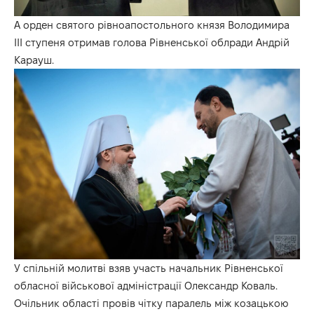
А орден святого рівноапостольного князя Володимира
ІІІ ступеня отримав голова Рівненської облради Андрій
Карауш.
У спільній молитві взяв участь начальник Рівненської
обласної військової адміністрації Олександр Коваль.
Очільник області провів чітку паралель між козацькою