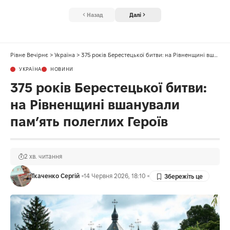
Назад
Далі
Рівне Вечірнє
>
Україна
>
375 років Берестецької битви: на Рівненщині вшанували пам’ять полеглих Героїв
УКРАЇНА
НОВИНИ
375 років Берестецької битви:
на Рівненщині вшанували
пам’ять полеглих Героїв
2 хв. читання
Ткаченко Сергій
14 Червня 2026, 18:10