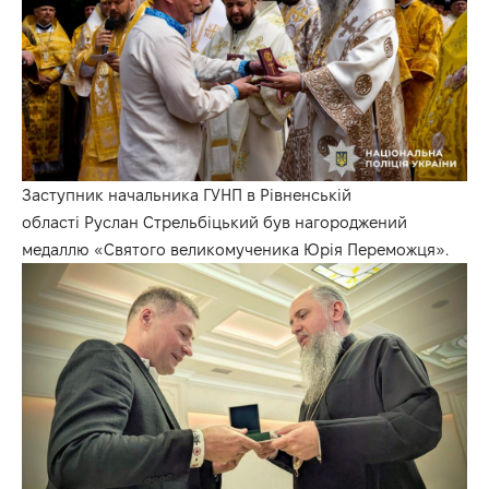
Заступник начальника ГУНП в Рівненській
області Руслан Стрельбіцький був нагороджений
медаллю «Святого великомученика Юрія Переможця».