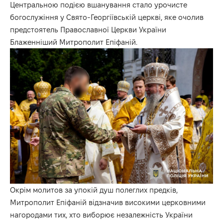
Центральною подією вшанування стало урочисте
богослужіння у Свято-Георгіївській церкві, яке очолив
предстоятель Православної Церкви України
Блаженніший Митрополит Епіфаній.
Окрім молитов за упокій душ полеглих предків,
Митрополит Епіфаній відзначив високими церковними
нагородами тих, хто виборює незалежність України