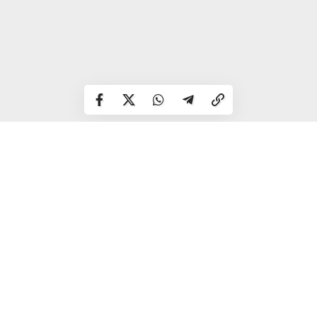
Внаслідок потужного удару травми отримали кілька
людей, для двох із них вони виявилися смертельними:
46-річний водій Volkswagen помер у медичному закладі
від отриманих ушкоджень.