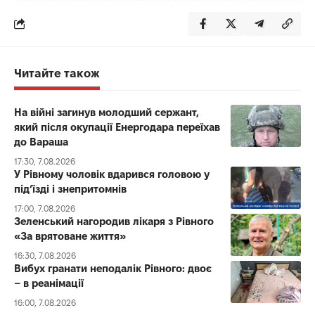
Читайте також
На війні загинув молодший сержант,
який після окупації Енергодара переїхав
до Вараша
17:30, 7.08.2026
У Рівному чоловік вдарився головою у
під’їзді і знепритомнів
17:00, 7.08.2026
Зеленський нагородив лікаря з Рівного
«За врятоване життя»
16:30, 7.08.2026
Вибух гранати неподалік Рівного: двоє
– в реанімації
16:00, 7.08.2026