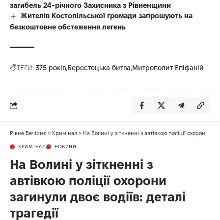
загибель 24-річного Захисника з Рівненщини
Жителів Костопільської громади запрошують на
безкоштовне обстеження легень
ТЕГИ:
375 років
Берестецька битва
Митрополит Епіфаній
Рівне Вечірнє
>
Кримінал
>
На Волині у зіткненні з автівкою поліції охорони загинули двоє водіїв: деталі трагедії
КРИМІНАЛ
НОВИНИ
На Волині у зіткненні з
автівкою поліції охорони
загинули двоє водіїв: деталі
трагедії