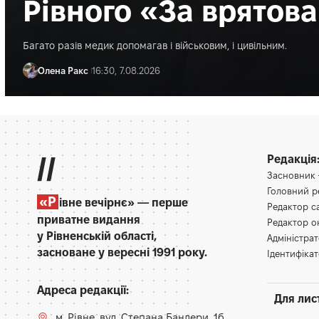
Рівного «За врятов
Багато разів медик допомагав і військовим, і цивільним.
Олена Ракс
16:30, 7.08.2026
//
Редакція
Засновник
Головний 
«Р
івне вечірнє» — перше
Редактор 
приватне видання
Редактор 
у Рівненській області,
Адміністра
засноване у вересні 1991 року.
Ідентифікат
Адреса редакції:
Для лис
м. Рівне. вул. Степана Бандери, 1б