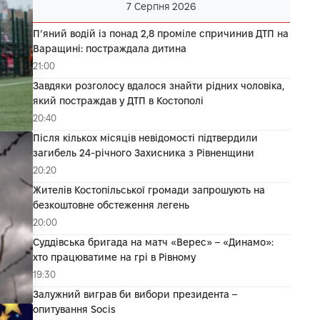
7 Серпня 2026
П’яний водій із понад 2,8 проміле спричинив ДТП на
Варащині: постраждала дитина
21:00
Завдяки розголосу вдалося знайти рідних чоловіка,
який постраждав у ДТП в Костополі
20:40
Після кількох місяців невідомості підтвердили
загибель 24-річного Захисника з Рівненщини
20:20
Жителів Костопільської громади запрошують на
безкоштовне обстеження легень
20:00
Суддівська бригада на матч «Верес» – «Динамо»:
хто працюватиме на грі в Рівному
19:30
Залужний виграв би вибори президента –
опитування Socis