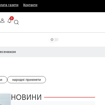
лата газети
Контакти
9
Несенюком
ни
народні прикмети
НОВИНИ