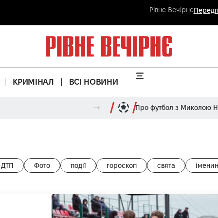
Рівне Вечірнє
Передп
КРИМІНАЛ
ВСІ НОВИНИ
Про футбол з Миколою 
ДТП
Фото
події
гороскоп
свята
імени