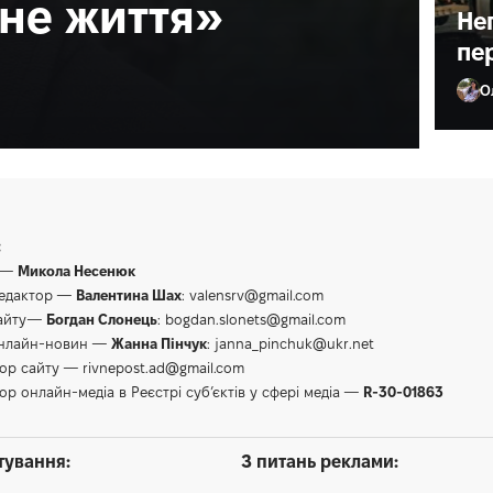
ане життя»
Не
пе
О
Ол
:
 —
Микола Несенюк
редактор —
Валентина Шах
:
valensrv@gmail.com
сайту—
Богдан Слонець
:
bogdan.slonets@gmail.com
онлайн-новин —
Жанна Пінчук
:
janna_pinchuk@ukr.net
тор сайту —
rivnepost.ad@gmail.com
ор онлайн-медіа в Реєстрі суб’єктів у сфері медіа —
R-30-01863
тування:
З питань реклами: