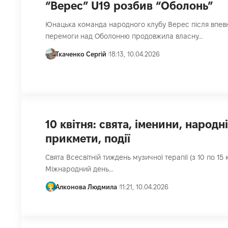
“Верес” U19 розбив “Оболонь”
Юнацька команда народного клубу Верес після впев
перемоги над Оболонню продовжила власну…
Ткаченко Сергій
18:13, 10.04.2026
10 квітня: свята, іменини, народні
прикмети, події
Свята Всесвітній тиждень музичної терапії (з 10 по 15 к
Міжнародний день…
Алконова Людмила
11:21, 10.04.2026