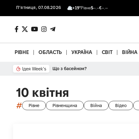
П’ятниця, 07.08.2026
+19°
Рівне
$
--.--
€
--.--
РІВНЕ
ОБЛАСТЬ
УКРАЇНА
СВІТ
ВІЙНА
Ідея Week's
Що з басейном?
10 квітня
#
Рівне
Рівненщина
Війна
Відео