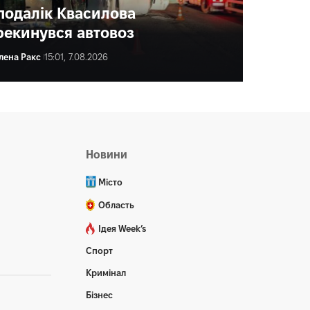
подалік Квасилова
рекинувся автовоз
лена Ракс
15:01, 7.08.2026
ена Ракс
16:00, 7.08.2026
Новини
Місто
Область
Ідея Week’s
Спорт
Кримінал
Бізнес