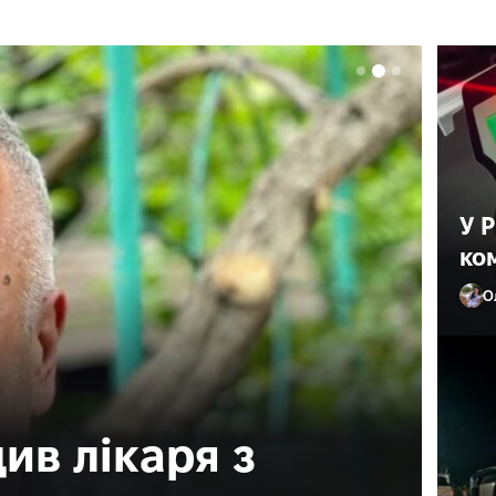
У 
ко
О
ив лікаря з