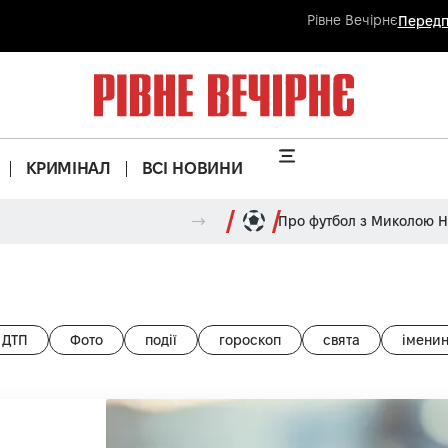
Рівне Вечірнє
Передп
КРИМІНАЛ
ВСІ НОВИНИ
Про футбол з Миколою 
ДТП
Фото
події
гороскоп
свята
імени