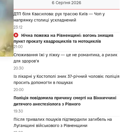
6 Серпня 2026
ДТП біля Квасилова: рух трасою Київ — Чоп у
напрямку столиці ускладнений
23:12
Нічна пожежа на Рівненщині: вогонь знищив
пункт прокату квадроциклів та мотоциклів
21:00
Споживання їжі у ліжку — це не романтика, а ризик
для здоров’я
20:30
Із лікарні у Костополі зник 37-річний чоловік: поліція
просить допомогти в пошуках
20:00
Поліція повідомила причину смерті на Вінниччині
дитячого анестезіолога з Рівного
19:30
Після тривалих пошуків підтвердили загибель на
Луганщині військового з Рівненщини