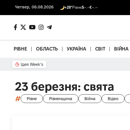
Четвер, 06.08.2026
+28°
Рівне
$
--.--
€
--.--
РІВНЕ
ОБЛАСТЬ
УКРАЇНА
СВІТ
ВІЙНА
Ідея Week's
Що з басейном?
23 березня: свята
#
Рівне
Рівненщина
Війна
Відео