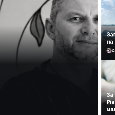
За
на 
О
 причину смерті
ого
ного
За
Рі
 смерті 43-річного військовослужбовця та дитячого
ма
цією правоохоронців, 1…