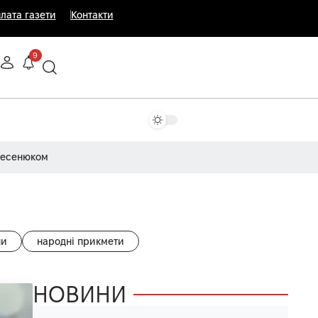
лата газети
Контакти
9
Несенюком
ни
народні прикмети
НОВИНИ