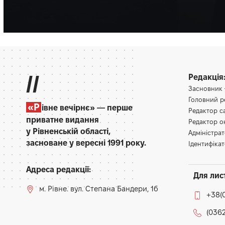
Партнерський матеріал
//
Редакція
Засновник
Головний 
«Р
івне вечірнє» — перше
Редактор 
приватне видання
Редактор 
у Рівненській області,
Адміністра
засноване у вересні 1991 року.
Ідентифікат
Адреса редакції:
Для лис
м. Рівне. вул. Степана Бандери, 1б
+38(
(0362