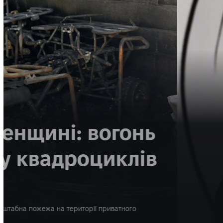
НОВИНИ
УКРАЇНА
Поліція повідомила
на Вінниччині дитяч
анестезіолога з Рів
Поліція Вінницької області оприлюднила попередні обставини
лікаря-анестезіолога з Рівного Дмитра Сисонюка. За інформа