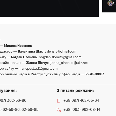
О
Ол
:
 —
Микола Несенюк
редактор —
Валентина Шах
:
valensrv@gmail.com
сайту—
Богдан Слонець
:
bogdan.slonets@gmail.com
онлайн-новин —
Жанна Пінчук
:
janna_pinchuk@ukr.net
тор сайту —
rivnepost.ad@gmail.com
ор онлайн-медіа в Реєстрі суб’єктів у сфері медіа —
R-30-01863
тування:
З питань реклами:
067) 362-56-86
+38(097) 462-65-64
) 62-56-86, 62-56-85
+38 (063) 962-68-14