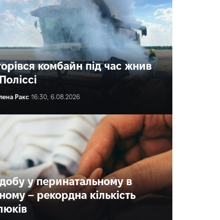
горівся комбайн під час жнив
Поліссі
лена Ракс
16:30, 6.08.2026
 добу у перинатальному в
вному – рекордна кількість
люків