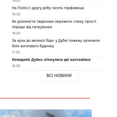
19:00
На Поліссі другу добу гасять торфовища
18:30
Як допомогти тваринам пережити спеку: прості
поради від патрульних
18:00
За крок до великої біди: у Дубні пожежу зупинили
біля житлового будинку
17:30
Неподалік Дубна зіткнулися дві вантажівки
16:59
ВСІ НОВИНИ