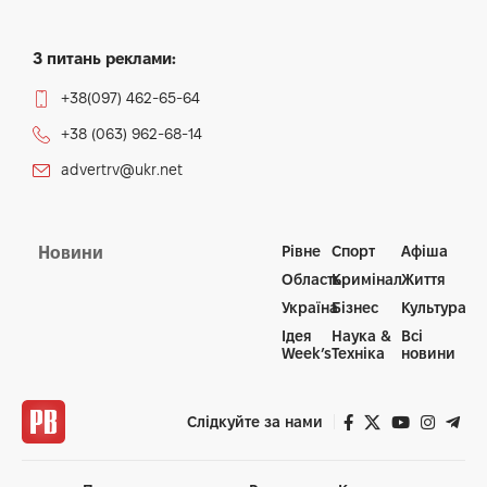
З питань реклами:
+38(097) 462-65-64
+38 (063) 962-68-14
advertrv@ukr.net
Рівне
Спорт
Афіша
Новини
Область
Кримінал
Життя
Україна
Бізнес
Культура
Ідея
Наука &
Всі
Week’s
Техніка
новини
Слідкуйте за нами