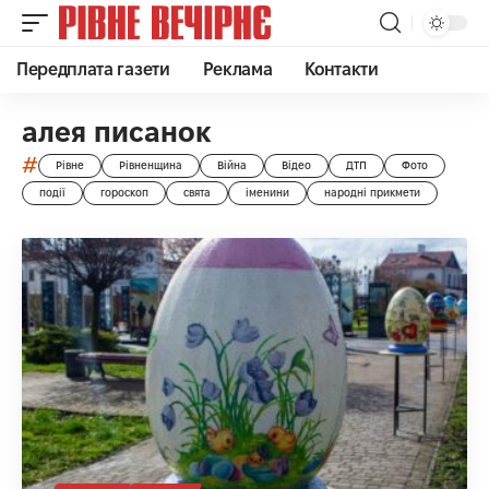
Передплата газети
Реклама
Контакти
алея писанок
#
Рівне
Рівненщина
Війна
Відео
ДТП
Фото
події
гороскоп
свята
іменини
народні прикмети