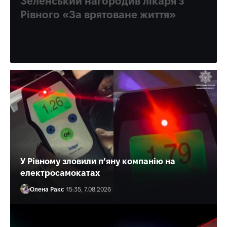
Зеленський нагородив лікаря з
Рівного «За врятоване життя»
Багато разів медик допомагав і військовим, і цивільним.
Олена Ракс
16:30, 7.08.2026
У Рівному зловили п’яну компанію на
електросамокатах
Олена Ракс
15:35, 7.08.2026