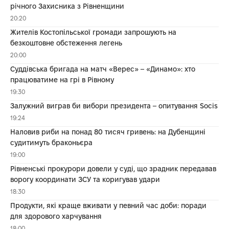
річного Захисника з Рівненщини
20:20
Жителів Костопільської громади запрошують на
безкоштовне обстеження легень
20:00
Суддівська бригада на матч «Верес» – «Динамо»: хто
працюватиме на грі в Рівному
19:30
Залужний виграв би вибори президента – опитування Socis
19:24
Наловив риби на понад 80 тисяч гривень: на Дубенщині
судитимуть браконьєра
19:00
Рівненські прокурори довели у суді, що зрадник передавав
ворогу координати ЗСУ та коригував удари
18:30
Продукти, які краще вживати у певний час доби: поради
для здорового харчування
18:00