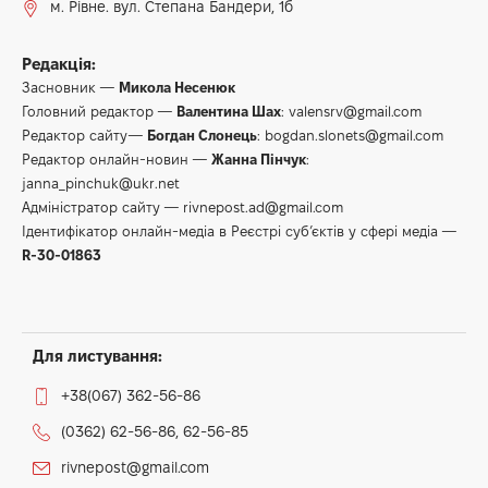
м. Рівне. вул. Степана Бандери, 1б
Редакція:
Засновник —
Микола Несенюк
Головний редактор —
Валентина Шах
:
valensrv@gmail.com
Редактор сайту—
Богдан Слонець
:
bogdan.slonets@gmail.com
Редактор онлайн-новин —
Жанна Пінчук
:
janna_pinchuk@ukr.net
Адміністратор сайту —
rivnepost.ad@gmail.com
Ідентифікатор онлайн-медіа в Реєстрі суб’єктів у сфері медіа —
R-30-01863
Для листування:
+38(067) 362-56-86
(0362) 62-56-86, 62-56-85
rivnepost@gmail.com