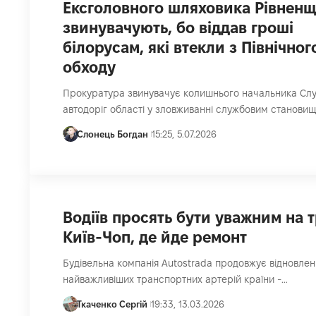
Ексголовного шляховика Рівнен
звинувачують, бо віддав гроші
білорусам, які втекли з Північног
обходу
Прокуратура звинувачує колишнього начальника Сл
автодоріг області у зловживанні службовим станови
Слонець Богдан
15:25, 5.07.2026
Водіїв просять бути уважним на т
Київ-Чоп, де йде ремонт
Будівельна компанія Autostrada продовжує відновленн
найважливіших транспортних артерій країни -…
Ткаченко Сергій
19:33, 13.03.2026