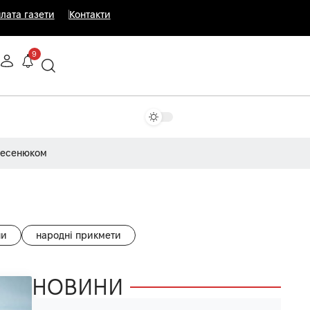
лата газети
Контакти
9
Несенюком
ни
народні прикмети
НОВИНИ