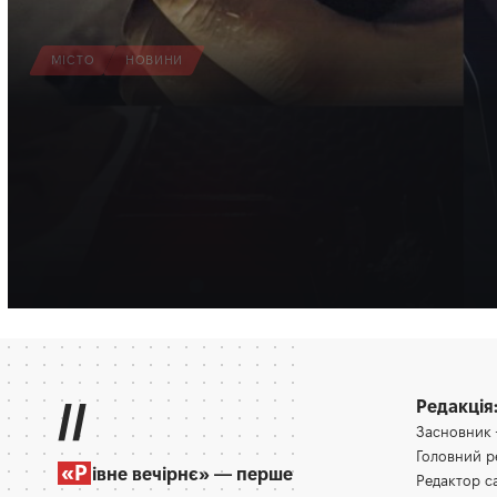
МІСТО
НОВИНИ
У Рівному зловили 
електросамокатах
Добре, що не потрапили в ДТП.
Олена Ракс
15:35, 7.08.2026
//
Редакція
Засновник
Головний 
«Р
івне вечірнє» — перше
Редактор 