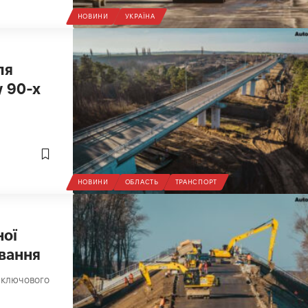
НОВИНИ
УКРАЇНА
ля
у 90-х
НОВИНИ
ОБЛАСТЬ
ТРАНСПОРТ
ної
ування
, ключового