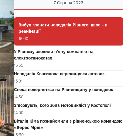
7 Серпня 2026
Вибух гранати неподалік Рівного: двоє – в
реанімації
16:00
У Рівному зловили п’яну компанію на
електросамокатах
15:35
Неподалік Квасилова перекинувся автовоз
15:01
Спека повернеться на Рівненщину у понеділок
14:30
З’ясовують, кого збив мотоцикліст у Костополі
14:00
Віталія Кіма познайомили з рівненською командою
«Верес Мрія»
13:30