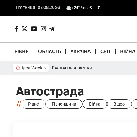
П’ятниця, 07.08.2026
+24°
Рівне
$
--.--
€
--.--
РІВНЕ
ОБЛАСТЬ
УКРАЇНА
СВІТ
ВІЙНА
Ідея Week's
Полігон для плитки
Автострада
#
Рівне
Рівненщина
Війна
Відео