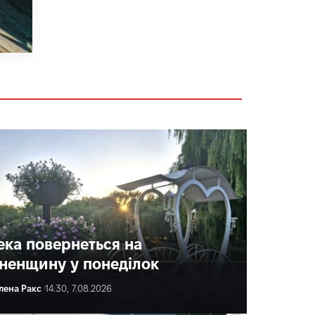
ека повернеться на
вненщину у понеділок
лена Ракс
14:30, 7.08.2026