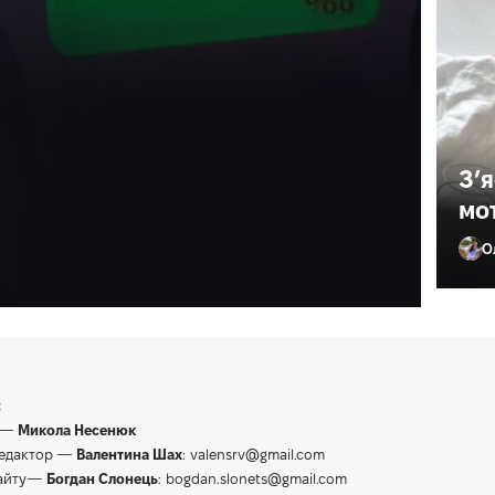
п’яну компанію на
З’
мо
О
Ол
:
 —
Микола Несенюк
редактор —
Валентина Шах
:
valensrv@gmail.com
сайту—
Богдан Слонець
:
bogdan.slonets@gmail.com