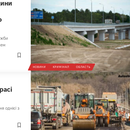
щини
о
ужби
щем
НОВИНИ
КРИМІНАЛ
ОБЛАСТЬ
расі
я однієї з