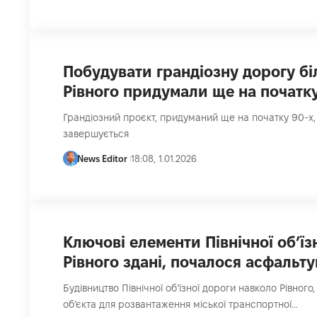
Побудувати грандіозну дорогу бі
Рівного придумали ще на початк
Грандіозний проєкт, придуманий ще на початку 90-х,
завершується
News Editor
18:08, 1.01.2026
Ключові елементи Північної об’їз
Рівного здані, почалося асфальт
Будівництво Північної об’їзної дороги навколо Рівного
об’єкта для розвантаження міської транспортної…