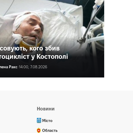
ясовують, кого збив
тоцикліст у Костополі
лена Ракс
14:00, 7.08.2026
ена Ракс
15:01, 7.08.2026
Новини
Місто
Область