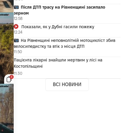
Після ДТП трасу на Рівненщині засипало
зерном
12:58
Показали, як у Дубні гасили пожежу
12:24
На Рівненщині неповнолітній мотоцикліст збив
велосипедистку та втік з місця ДТП
11:50
Пацієнта лікарні знайшли мертвим у лісі на
Костопільщині
11:30
4
ВСІ НОВИНИ