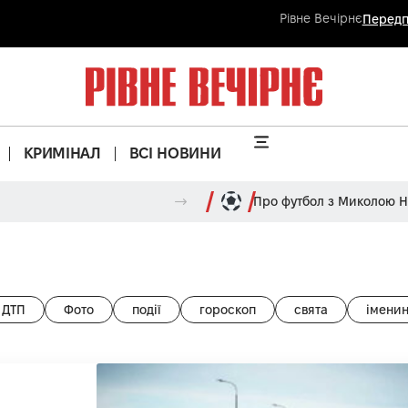
Рівне Вечірнє
Передп
КРИМІНАЛ
ВСІ НОВИНИ
Про футбол з Миколою 
ДТП
Фото
події
гороскоп
свята
імени