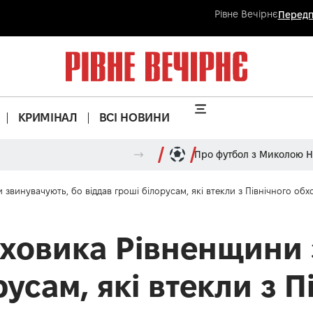
Рівне Вечірнє
Передп
КРИМІНАЛ
ВСІ НОВИНИ
Про футбол з Миколою 
винувачують, бо віддав гроші білорусам, які втекли з Північного обх
ховика Рівненщини 
русам, які втекли з 