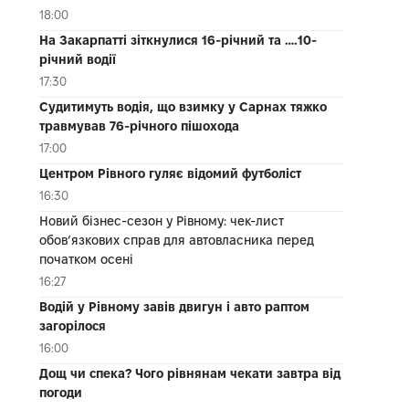
18:00
На Закарпатті зіткнулися 16-річний та ….10-
річний водії
17:30
Судитимуть водія, що взимку у Сарнах тяжко
травмував 76-річного пішохода
17:00
Центром Рівного гуляє відомий футболіст
16:30
Новий бізнес-сезон у Рівному: чек-лист
обов’язкових справ для автовласника перед
початком осені
16:27
Водій у Рівному завів двигун і авто раптом
загорілося
16:00
Дощ чи спека? Чого рівнянам чекати завтра від
погоди