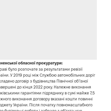
вненської обласної прокуратури:
аві було розпочате за результатами ревізії
їни. У 2019 році між Службою автомобільних доріг
адено договір з будівництва Північної об’їзної
завершені до кінця 2022 року. Належне виконання
ківськими гарантіями підряднику в сумі майже 7,5
ежного виконання договору вказані кошти повинні
бюджету України. Після початку повномасштабного
 будівельні роботи і забрало з об’єкта усю