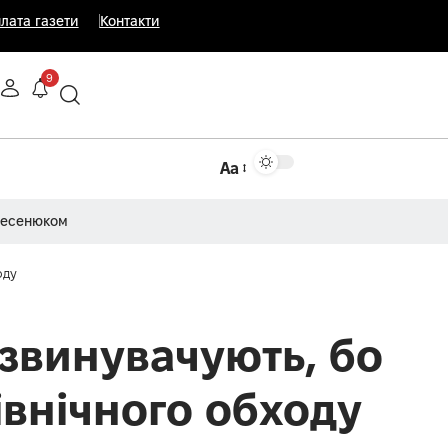
лата газети
Контакти
9
Аа
Несенюком
оду
звинувачують, бо
Північного обходу