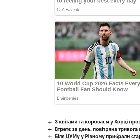
З квітами та короваєм у Корці пр
Втретє за день: повітряна тривог
Біля ЦУМу у Рівному прибрали ста