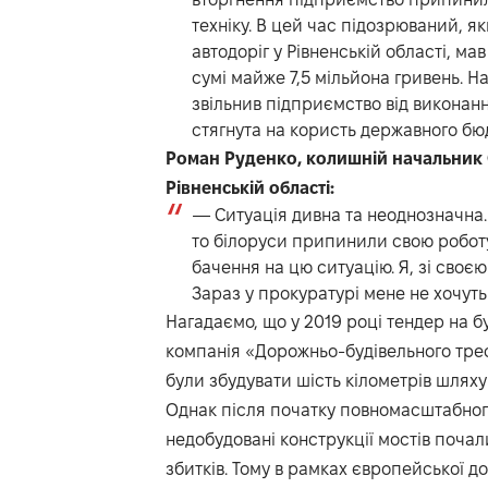
техніку. В цей час підозрюваний, я
автодоріг у Рівненській області, ма
сумі майже 7,5 мільйона гривень. На
звільнив підприємство від виконанн
стягнута на користь державного бю
Роман Руденко, колишній начальник 
Рівненській області:
— Ситуація дивна та неоднозначна
то білоруси припинили свою роботу
бачення на цю ситуацію. Я, зі своєю
Зараз у прокуратурі мене не хочуть
Нагадаємо, що у 2019 році тендер на б
компанія «Дорожньо-будівельного трест
були збудувати шість кілометрів шляху 
Однак після початку повномасштабного
недобудовані конструкції мостів поча
збитків. Тому в рамках європейської д