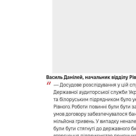
Василь Данілей, начальник відділу Рі
— Досудове розслідування у цій спр
Державної аудиторської служби Укра
та білоруським підрядником було укл
Рівного. Роботи повинні були бути 
умов договору забезпечувалося бан
мільйона гривень. У випадку ненал
були бути стягнуті до державного 
вторгнення підприємство припинило