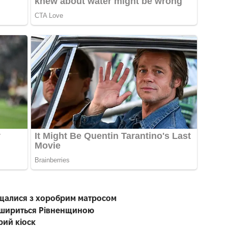
ощалися з хоробрим матросом
а шириться Рівненщиною
рий кіоск