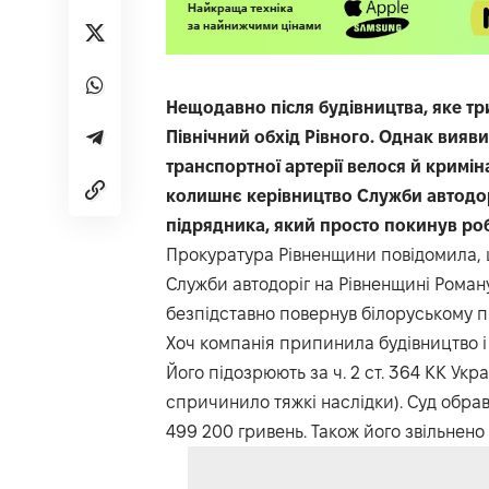
Нещодавно після будівництва, яке три
Північний обхід Рівного. Однак вияв
транспортної артерії велося й кримі
колишнє керівництво Служби автодорі
підрядника, який просто покинув роб
Прокуратура Рівненщини повідомила, 
Служби автодоріг на Рівненщині Роману
безпідставно повернув білоруському під
Хоч компанія припинила будівництво і
Його підозрюють за ч. 2 ст. 364 КК У
спричинило тяжкі наслідки). Суд обрав
499 200 гривень. Також його звільнено 