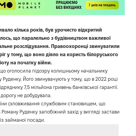
вало кілька років, був урочисто відкритий
илось, що паралельно з будівництвом важливої
нальне розслідування. Правоохоронці звинуватили
г у тому, що воно діяло на користь білоруського
оту на початку війни.
що оголосила підозру колишньому начальнику
 Руденку. Його звинувачують у тому, що в 2022 році
ряднику 7,5 мільйона гривень банківської гарантії.
 дорогу не добудувала.
країни (зловживання службовим становищем, що
 Роману Руденку запобіжний захід у вигляді застави
із займаної посади.