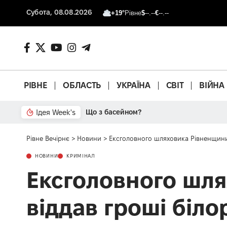
Субота, 08.08.2026
+19°
Рівне
$
--.--
€
--.--
РІВНЕ
ОБЛАСТЬ
УКРАЇНА
СВІТ
ВІЙНА
Ідея Week's
Що з басейном?
Рівне Вечірнє
>
Новини
>
Ексголовного шляховика Рівненщини з
НОВИНИ
КРИМІНАЛ
Ексголовного шля
віддав гроші біло