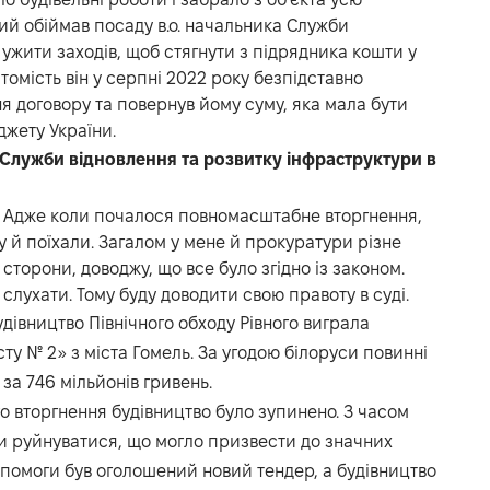
кий обіймав посаду в.о. начальника Служби
в ужити заходів, щоб стягнути з підрядника кошти у
томість він у серпні 2022 року безпідставно
я договору та повернув йому суму, яка мала бути
джету України.
Служби відновлення та розвитку інфраструктури в
. Адже коли почалося повномасштабне вторгнення,
 й поїхали. Загалом у мене й прокуратури різне
 сторони, доводжу, що все було згідно із законом.
 слухати. Тому буду доводити свою правоту в суді.
удівництво Північного обходу Рівного виграла
у № 2» з міста Гомель. За угодою білоруси повинні
за 746 мільйонів гривень.
 вторгнення будівництво було зупинено. З часом
ли руйнуватися, що могло призвести до значних
опомоги був оголошений новий тендер, а будівництво