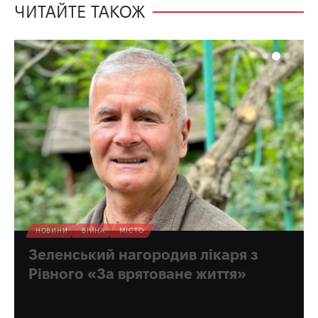
ЧИТАЙТЕ ТАКОЖ
НОВИНИ
ВІЙНА
МІСТО
Зеленський нагородив лікаря з
Рівного «За врятоване життя»
Багато разів медик допомагав і військовим, і цивільним.