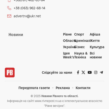
+38(097) 462-65-64
+38 (063) 962-68-14
advertrv@ukr.net
Рівне
Спорт
Афіша
Новини
Область
Кримінал
Життя
Україна
Бізнес
Культура
Ідея
Наука &
Всі
Week’s
Техніка
новини
Слідкуйте за нами
Передплата газети
Реклама
Контакти
© 2025
Новини Рівного та області.
Інформація на сайті www.rivnepost.rv.ua є інтелектуальною власністю
"Рівне вечірнє".