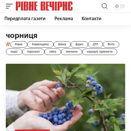
Передплата газети
Реклама
Контакти
чорниця
#
Рівне
Рівненщина
Війна
Відео
ДТП
Фото
події
гороскоп
свята
іменини
народні прикмети