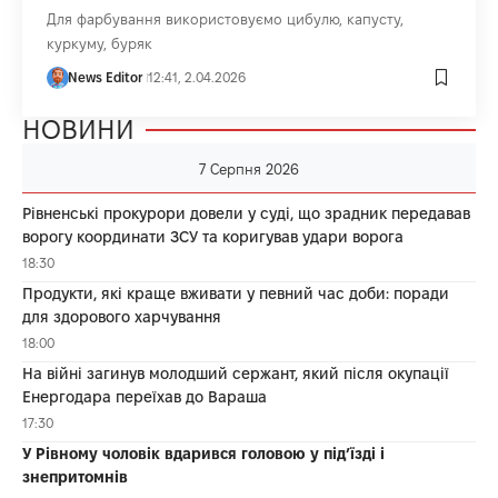
Для фарбування використовуємо цибулю, капусту,
куркуму, буряк
News Editor
12:41, 2.04.2026
НОВИНИ
7 Серпня 2026
Рівненські прокурори довели у суді, що зрадник передавав
ворогу координати ЗСУ та коригував удари ворога
18:30
Продукти, які краще вживати у певний час доби: поради
для здорового харчування
18:00
На війні загинув молодший сержант, який після окупації
Енергодара переїхав до Вараша
17:30
У Рівному чоловік вдарився головою у під’їзді і
знепритомнів