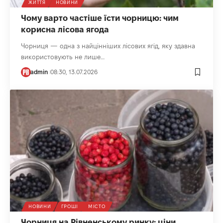
ЖИТТЯ
НОВИНИ
Чому варто частіше їсти чорницю: чим
корисна лісова ягода
Чорниця — одна з найцінніших лісових ягід, яку здавна
використовують не лише…
admin
08:30, 13.07.2026
НОВИНИ
ГРОШІ
МІСТО
Чорниця на Рівненському ринку: ціни