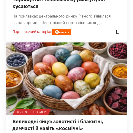
кусаються
На прилавках центрального ринку Рівного з'явилася
свіжа чорниця. Цьогорічний сезон лісових ягід…
Партнерський матеріал
ЖИТТЯ
НОВИНИ
Великодні яйця: золотисті і блакитні,
димчасті й навіть «космічні»