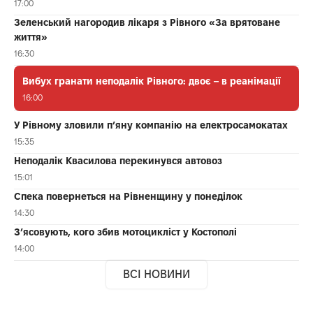
17:00
Зеленський нагородив лікаря з Рівного «За врятоване
життя»
16:30
Вибух гранати неподалік Рівного: двоє – в реанімації
16:00
У Рівному зловили п’яну компанію на електросамокатах
15:35
Неподалік Квасилова перекинувся автовоз
15:01
Спека повернеться на Рівненщину у понеділок
14:30
З’ясовують, кого збив мотоцикліст у Костополі
14:00
ВСІ НОВИНИ