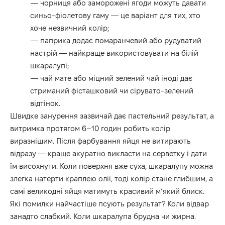
— чорниця або заморожені ягоди можуть давати
синьо-фіолетову гаму — це варіант для тих, хто
хоче незвичний колір;
— паприка додає помаранчевий або рудуватий
настрій — найкраще використовувати на білій
шкаралупі;
— чай мате або міцний зелений чай іноді дає
стриманий фісташковий чи сірувато-зелений
відтінок.
Швидке занурення зазвичай дає пастельний результат, а
витримка протягом 6–10 годин робить колір
виразнішим. Після фарбування яйця не витирають
відразу — краще акуратно викласти на серветку і дати
їм висохнути. Коли поверхня вже суха, шкаралупу можна
злегка натерти краплею олії, тоді колір стане глибшим, а
самі великодні яйця матимуть красивий м’який блиск.
Які помилки найчастіше псують результат? Коли відвар
занадто слабкий. Коли шкаралупа брудна чи жирна.