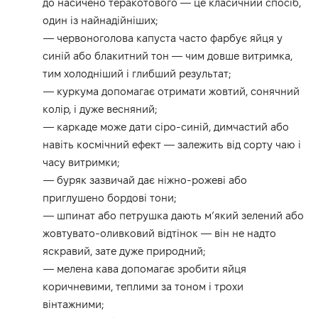
до насичено теракотового — це класичний спосіб,
один із найнадійніших;
— червоноголова капуста часто фарбує яйця у
синій або блакитний тон — чим довше витримка,
тим холодніший і глибший результат;
— куркума допомагає отримати жовтий, сонячний
колір, і дуже весняний;
— каркаде може дати сіро-синій, димчастий або
навіть космічний ефект — залежить від сорту чаю і
часу витримки;
— буряк зазвичай дає ніжно-рожеві або
приглушено бордові тони;
— шпинат або петрушка дають м’який зелений або
жовтувато-оливковий відтінок — він не надто
яскравий, зате дуже природний;
— мелена кава допомагає зробити яйця
коричневими, теплими за тоном і трохи
вінтажними;