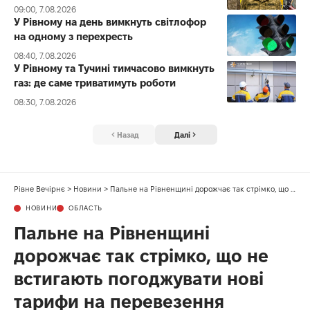
09:00, 7.08.2026
У Рівному на день вимкнуть світлофор
на одному з перехресть
08:40, 7.08.2026
У Рівному та Тучині тимчасово вимкнуть
газ: де саме триватимуть роботи
08:30, 7.08.2026
Назад
Далі
Рівне Вечірнє
>
Новини
>
Пальне на Рівненщині дорожчає так стрімко, що не встигають погоджувати нові тарифи на перевезення
НОВИНИ
ОБЛАСТЬ
Пальне на Рівненщині
дорожчає так стрімко, що не
встигають погоджувати нові
тарифи на перевезення