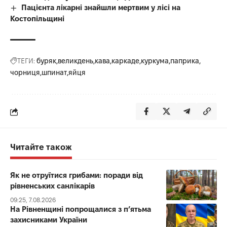
Пацієнта лікарні знайшли мертвим у лісі на
Костопільщині
ТЕГИ:
буряк
великдень
кава
каркаде
куркума
паприка
чорниця
шпинат
яйця
Читайте також
Як не отруїтися грибами: поради від
рівненських санлікарів
09:25, 7.08.2026
На Рівненщині попрощалися з п’ятьма
захисниками України