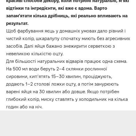
красиві способи декору, коли потрібні натуральні, м’які
відтінки та інгредієнти, які вже є вдома. Варто
запам’ятати кілька дрібниць, які реально впливають на
результат.
Щоб фарбування яєць у домашніх умовах дало рівний і
чистий колір, шкаралупу спочатку миють без агресивних
засобів. Далі яйця бажано знежирити серветкою з
невеликою кількістю оцту.
Для більшості натуральних відварів працює одна схема.
На 500 мл води беруть 2–4 склянки рослинної
сировини, кип’ятять 15–30 хвилин, проціджують,
додають 1–2 столові ложки оцту, а потім занурюють
варені яйця на 30 хвилин або довше. Якщо потрібен
глибокий колір, миску ставлять у холодильник на кілька
годин або на ніч.