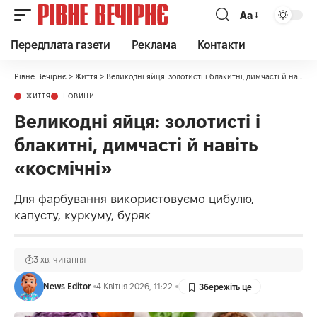
Аа
Передплата газети
Реклама
Контакти
Рівне Вечірнє
>
Життя
>
Великодні яйця: золотисті і блакитні, димчасті й навіть «космічні»
ЖИТТЯ
НОВИНИ
Великодні яйця: золотисті і
блакитні, димчасті й навіть
«космічні»
Для фарбування використовуємо цибулю,
капусту, куркуму, буряк
3 хв. читання
News Editor
4 Квітня 2026, 11:22