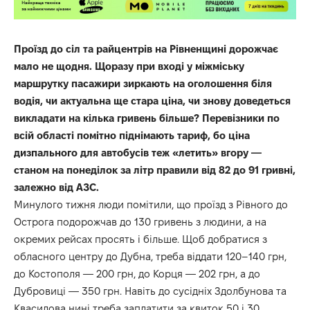
Проїзд до сіл та райцентрів на Рівненщині дорожчає
мало не щодня. Щоразу при вході у міжміську
маршрутку пасажири зиркають на оголошення біля
водія, чи актуальна ще стара ціна, чи знову доведеться
викладати на кілька гривень більше? Перевізники по
всій області помітно піднімають тариф, бо ціна
дизпального для автобусів теж «летить» вгору —
станом на понеділок за літр правили від 82 до 91 гривні,
залежно від АЗС.
Минулого тижня люди помітили, що проїзд з Рівного до
Острога подорожчав до 130 гривень з людини, а на
окремих рейсах просять і більше. Щоб добратися з
обласного центру до Дубна, треба віддати 120–140 грн,
до Костополя — 200 грн, до Корця — 202 грн, а до
Дубровиці — 350 грн. Навіть до сусідніх Здолбунова та
Квасилова нині треба заплатити за квиток 50 і 30