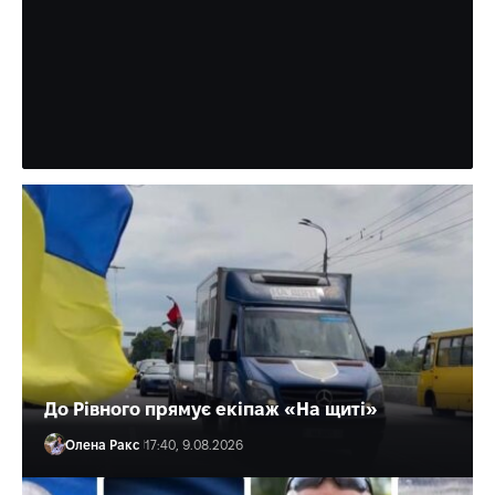
Рівному
На Замковій пішоходам доведеться хіба що виходити на
проїжджу частину. Бо на тротуарі біля школи і далі -
немає місця.
Олена Ракс
19:01, 9.08.2026
До Рівного прямує екіпаж «На щиті»
Олена Ракс
17:40, 9.08.2026