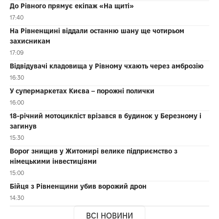
До Рівного прямує екіпаж «На щиті»
17:40
На Рівненщині віддали останню шану ще чотирьом
захисникам
17:09
Відвідувачі кладовища у Рівному чхають через амброзію
16:30
У супермаркетах Києва – порожні полички
16:00
18-річний мотоцикліст врізався в будинок у Березному і
загинув
15:30
Ворог знищив у Житомирі велике підприємство з
німецькими інвестиціями
15:00
Бійця з Рівненщини убив ворожий дрон
14:30
ВСІ НОВИНИ