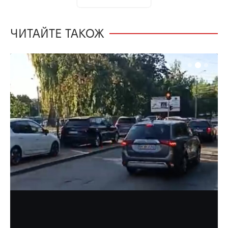
ЧИТАЙТЕ ТАКОЖ
НОВИНИ
МІСТО
Водії заставили автівками весь
тротуар на шляху до «Авангарду» у