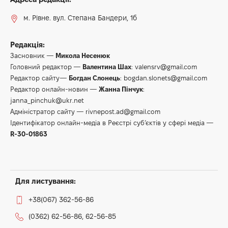
м. Рівне. вул. Степана Бандери, 1б
Редакція:
Засновник —
Микола Несенюк
Головний редактор —
Валентина Шах
:
valensrv@gmail.com
Редактор сайту—
Богдан Слонець
:
bogdan.slonets@gmail.com
Редактор онлайн-новин —
Жанна Пінчук
:
janna_pinchuk@ukr.net
Адміністратор сайту —
rivnepost.ad@gmail.com
Ідентифікатор онлайн-медіа в Реєстрі суб’єктів у сфері медіа —
R-30-01863
Для листування:
+38(067) 362-56-86
(0362) 62-56-86, 62-56-85