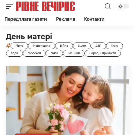
Передплата газети
Реклама
Контакти
День матері
#
Рівне
Рівненщина
Війна
Відео
ДТП
Фото
події
гороскоп
свята
іменини
народні прикмети