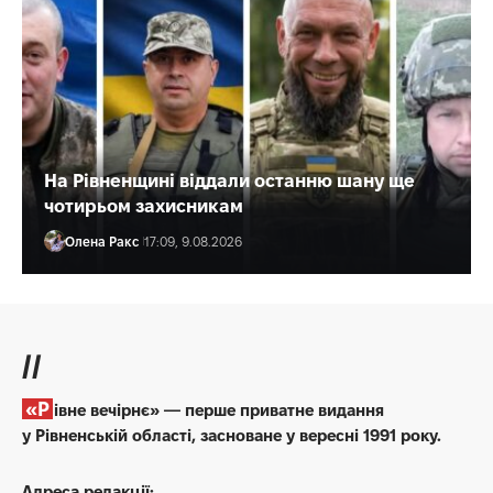
На Рівненщині віддали останню шану ще
чотирьом захисникам
Олена Ракс
17:09, 9.08.2026
//
«Рівне вечірнє» — перше приватне видання
у Рівненській області, засноване у вересні 1991 року.
Адреса редакції: