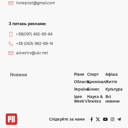
rivnepost@gmail.com
З питань реклами:
+38(097) 462-65-64
+38 (063) 962-68-14
advertrv@ukr.net
Рівне
Спорт
Афіша
Новини
Область
Кримінал
Життя
Україна
Бізнес
Культура
Ідея
Наука &
Всі
Week’s
Техніка
новини
Слідкуйте за нами