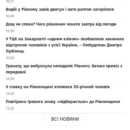
16:27
Водій у Рівному завів двигун і авто раптом загорілося
16:00
Дощ чи спека? Чого рівнянам чекати завтра від погоди
15:30
У ТЦК на Закарпатті «одним кліком» позбавляли законних
відстрочок чоловіків з усієї України, – Омбудсман Дмитро
Лубінець
15:00
Гранату, що вибухнула неподалік Рівного, батько привіз з
передової
14:30
У ставку на Рівненщині втопився 33-річний чоловік
14:00
Повітряна тривога знову «підбирається» до Рівненщини
13:32
ВСІ НОВИНИ