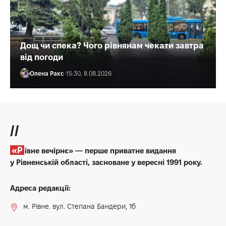
Дощ чи спека? Чого рівнянам чекати завтра
від погоди
Олена Ракс
15:30, 8.08.2026
//
«Рівне вечірнє» — перше приватне видання
у Рівненській області, засноване у вересні 1991 року.
Адреса редакції:
м. Рівне. вул. Степана Бандери, 1б