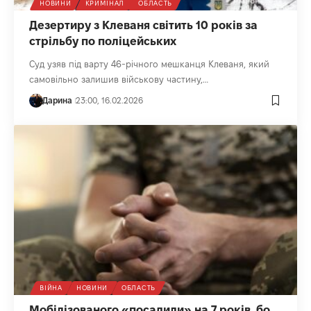
НОВИНИ
КРИМІНАЛ
ОБЛАСТЬ
Дезертиру з Клеваня світить 10 років за
стрільбу по поліцейських
Суд узяв під варту 46-річного мешканця Клеваня, який
самовільно залишив військову частину,…
Дарина
23:00, 16.02.2026
ВІЙНА
НОВИНИ
ОБЛАСТЬ
Мобілізованого «посадили» на 7 років, бо