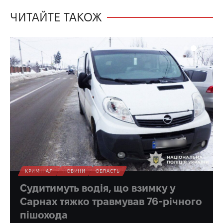
ЧИТАЙТЕ ТАКОЖ
КРИМІНАЛ
НОВИНИ
ОБЛАСТЬ
Судитимуть водія, що взимку у
Сарнах тяжко травмував 76-річного
пішохода