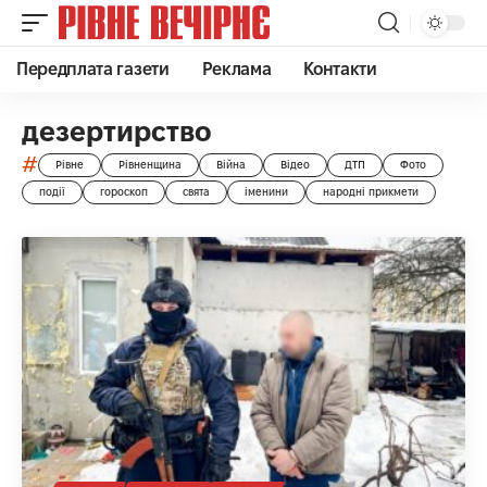
Передплата газети
Реклама
Контакти
дезертирство
#
Рівне
Рівненщина
Війна
Відео
ДТП
Фото
події
гороскоп
свята
іменини
народні прикмети