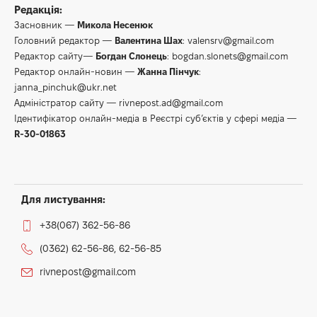
Редакція:
Засновник —
Микола Несенюк
Головний редактор —
Валентина Шах
:
valensrv@gmail.com
Редактор сайту—
Богдан Слонець
:
bogdan.slonets@gmail.com
Редактор онлайн-новин —
Жанна Пінчук
:
janna_pinchuk@ukr.net
Адміністратор сайту —
rivnepost.ad@gmail.com
Ідентифікатор онлайн-медіа в Реєстрі суб’єктів у сфері медіа —
R-30-01863
Для листування:
+38(067) 362-56-86
(0362) 62-56-86, 62-56-85
rivnepost@gmail.com