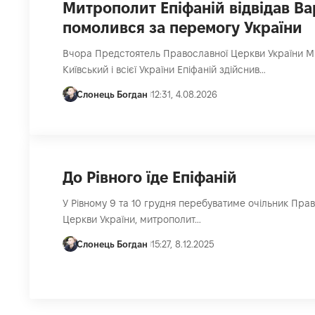
Митрополит Епіфаній відвідав Ва
помолився за перемогу України
Вчора Предстоятель Православної Церкви України 
Київський і всієї України Епіфаній здійснив…
Слонець Богдан
12:31, 4.08.2026
До Рівного їде Епіфаній
У Рівному 9 та 10 грудня перебуватиме очільник Пра
Церкви України, митрополит…
Слонець Богдан
15:27, 8.12.2025