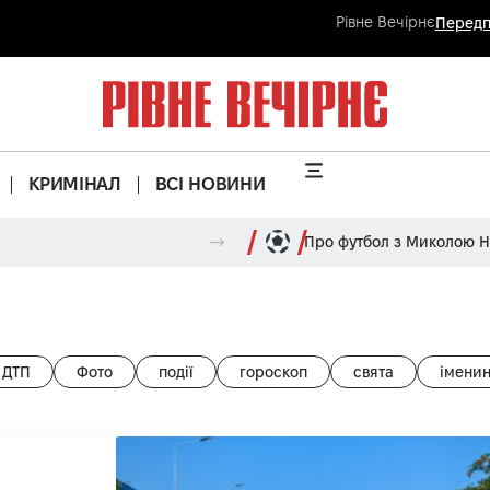
Рівне Вечірнє
Передп
КРИМІНАЛ
ВСІ НОВИНИ
Про футбол з Миколою 
ДТП
Фото
події
гороскоп
свята
імени