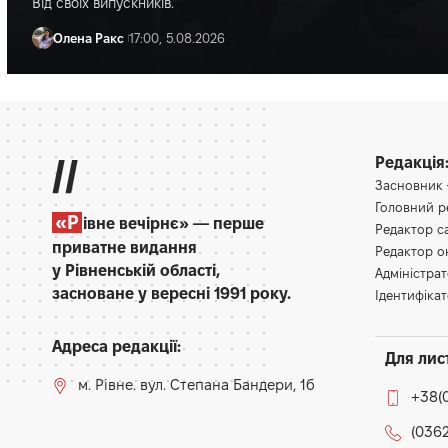
Учора знайшли його тіло.
Олена Ракс
16:30, 5.08.2026
//
Редакція
Засновник
Головний 
«Р
івне вечірнє» — перше
Редактор 
приватне видання
Редактор 
у Рівненській області,
Адміністра
засноване у вересні 1991 року.
Ідентифікат
Адреса редакції:
Для лис
м. Рівне. вул. Степана Бандери, 1б
+38(
(0362