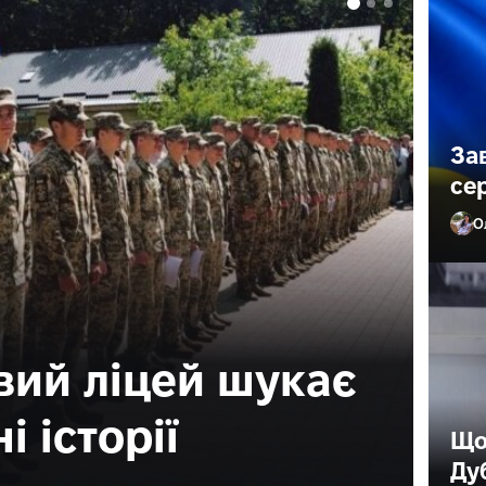
За
се
О
поїхав палити
Що
Ду