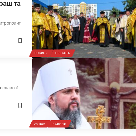
раш та
Митрополит
НОВИНИ
ОБЛАСТЬ
вославної
АФІША
НОВИНИ