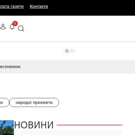
лата газети
Контакти
9
Несенюком
ни
народні прикмети
НОВИНИ