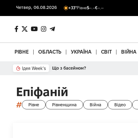
Четвер, 06.08.2026
+33°
Рівне
$
--.--
€
--.--
РІВНЕ
ОБЛАСТЬ
УКРАЇНА
СВІТ
ВІЙНА
Ідея Week's
Від паркану до картонки
Епіфаній
#
Рівне
Рівненщина
Війна
Відео