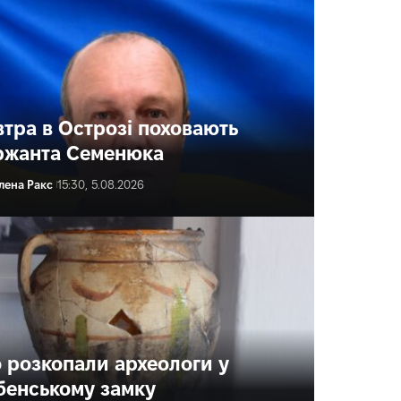
втра в Острозі поховають
ржанта Семенюка
лена Ракс
15:30, 5.08.2026
 розкопали археологи у
бенському замку