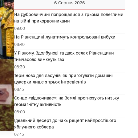
6 Серпня 2026
На Дубровиччині попрощалися з трьома полеглими
на війні прикордонниками
09:00
На Рівненщині лунатимуть контрольовані вибухи
08:40
У Рівному, Здолбунові та двох селах Рівненщини
тимчасово вимкнуть газ
08:30
Терміново для ласунів: як приготувати домашні
цукерки лише з трьох інгредієнтів
08:15
Сонце «відпочиває»: на Землі прогнозують низьку
геомагнітну активність
08:00
Ідеальний десерт до чаю: рецепт найпростішого
яблучного коблера
07:45