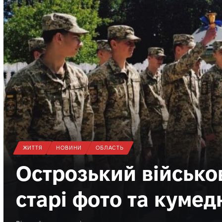
НОВИНИ
ОБЛАСТЬ
Житель Рівненщини 
стерню – і загинув