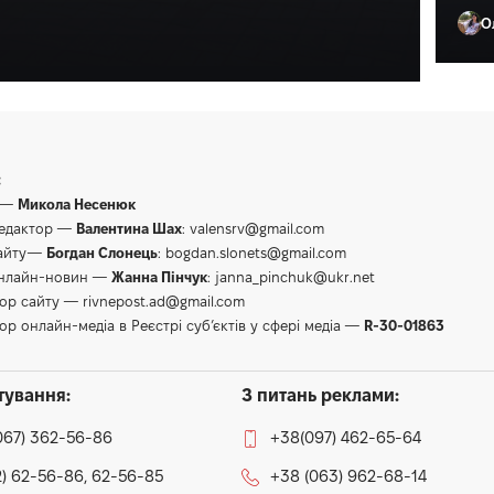
О
Ол
:
 —
Микола Несенюк
редактор —
Валентина Шах
:
valensrv@gmail.com
сайту—
Богдан Слонець
:
bogdan.slonets@gmail.com
онлайн-новин —
Жанна Пінчук
:
janna_pinchuk@ukr.net
тор сайту —
rivnepost.ad@gmail.com
ор онлайн-медіа в Реєстрі суб’єктів у сфері медіа —
R-30-01863
тування:
З питань реклами:
067) 362-56-86
+38(097) 462-65-64
) 62-56-86, 62-56-85
+38 (063) 962-68-14