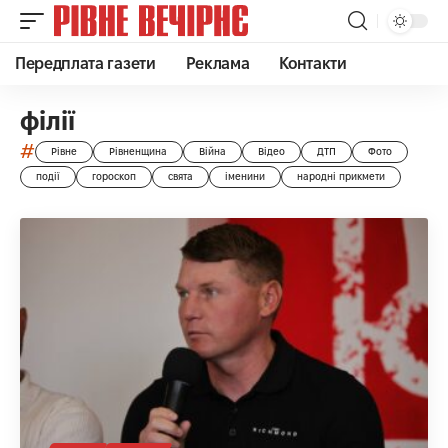
Передплата газети
Реклама
Контакти
філії
#
Рівне
Рівненщина
Війна
Відео
ДТП
Фото
події
гороскоп
свята
іменини
народні прикмети