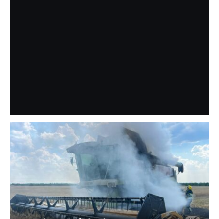
Поліція повідомила причину смерті
на Вінниччині дитячого
анестезіолога з Рівного
Поліція Вінницької області оприлюднила попередні
обставини смерті 43-річного військовослужбовця та
дитячого лікаря-анестезіолога з Рівного Дмитра
Сисонюка. За інформацією правоохоронців, 1…
Партнерський матеріал