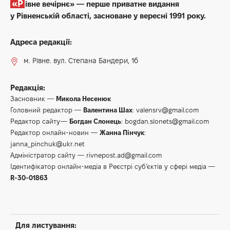
«Рівне вечірнє» — перше приватне видання
у Рівненській області, засноване у вересні 1991 року.
Адреса редакції:
м. Рівне. вул. Степана Бандери, 1б
Редакція:
Засновник —
Микола Несенюк
Головний редактор —
Валентина Шах
:
valensrv@gmail.com
Редактор сайту—
Богдан Слонець
:
bogdan.slonets@gmail.com
Редактор онлайн-новин —
Жанна Пінчук
:
janna_pinchuk@ukr.net
Адміністратор сайту —
rivnepost.ad@gmail.com
Ідентифікатор онлайн-медіа в Реєстрі суб’єктів у сфері медіа —
R-30-01863
Для листування: