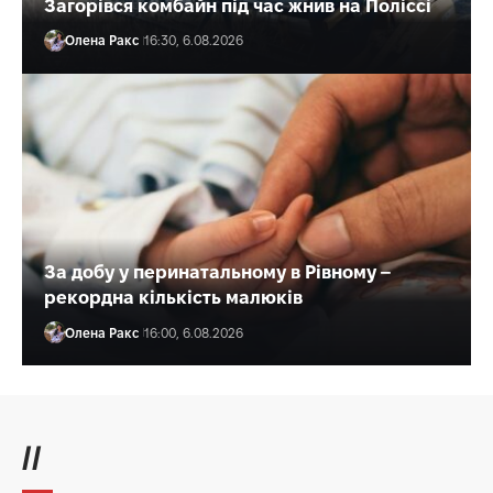
Загорівся комбайн під час жнив на Поліссі
Олена Ракс
16:30, 6.08.2026
За добу у перинатальному в Рівному –
рекордна кількість малюків
Олена Ракс
16:00, 6.08.2026
//