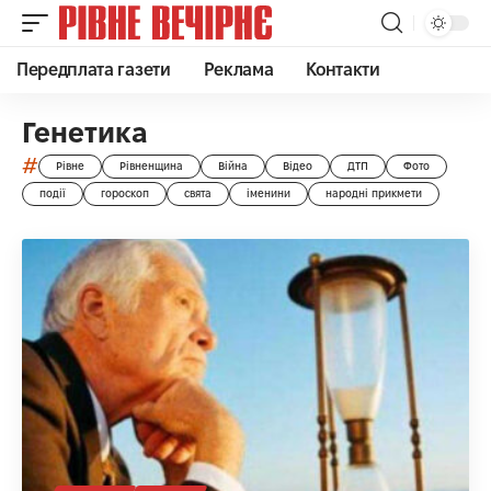
Передплата газети
Реклама
Контакти
Генетика
#
Рівне
Рівненщина
Війна
Відео
ДТП
Фото
події
гороскоп
свята
іменини
народні прикмети