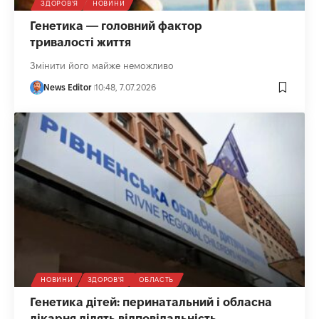
ЗДОРОВ'Я
НОВИНИ
Генетика — головний фактор
тривалості життя
Змінити його майже неможливо
News Editor
10:48, 7.07.2026
НОВИНИ
ЗДОРОВ'Я
ОБЛАСТЬ
Генетика дітей: перинатальний і обласна
лікарня ділять відповідальність