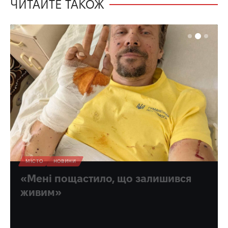
ЧИТАЙТЕ ТАКОЖ
МІСТО
НОВИНИ
«Мені пощастило, що залишився
живим»
Депутат міської ради Рівного отримав серйозне
поранення на фронті