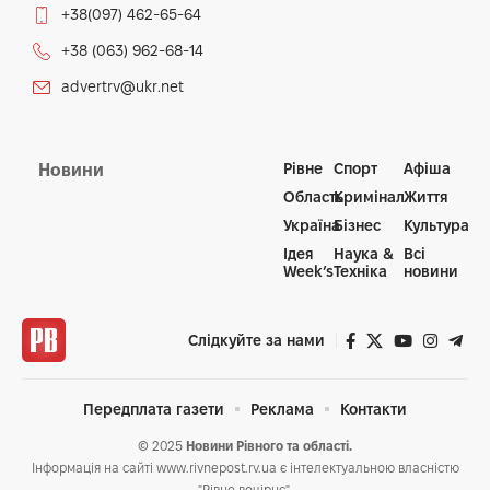
+38(097) 462-65-64
+38 (063) 962-68-14
advertrv@ukr.net
Рівне
Спорт
Афіша
Новини
Область
Кримінал
Життя
Україна
Бізнес
Культура
Ідея
Наука &
Всі
Week’s
Техніка
новини
Слідкуйте за нами
Передплата газети
Реклама
Контакти
© 2025
Новини Рівного та області.
Інформація на сайті www.rivnepost.rv.ua є інтелектуальною власністю
"Рівне вечірнє".