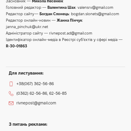
Засновник —
Микола Несенюк
Головний редактор —
Валентина Шах
:
valensrv@gmail.com
Редактор сайту—
Богдан Слонець
:
bogdan.slonets@gmail.com
Редактор онлайн-новин —
Жанна Пінчук
:
janna_pinchuk@ukr.net
Адміністратор сайту —
rivnepost.ad@gmail.com
Ідентифікатор онлайн-медіа в Реєстрі суб’єктів у сфері медіа —
R-30-01863
Для листування:
+38(067) 362-56-86
(0362) 62-56-86, 62-56-85
rivnepost@gmail.com
З питань реклами: