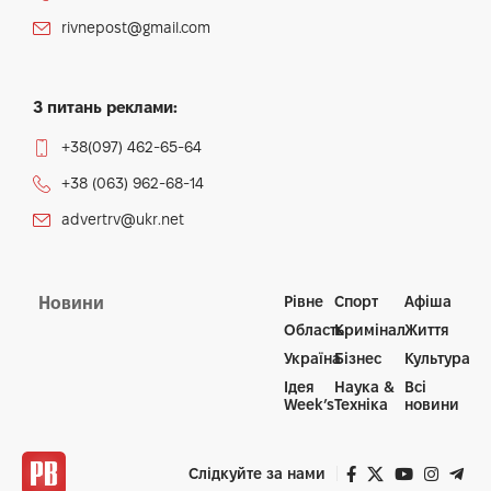
rivnepost@gmail.com
З питань реклами:
+38(097) 462-65-64
+38 (063) 962-68-14
advertrv@ukr.net
Рівне
Спорт
Афіша
Новини
Область
Кримінал
Життя
Україна
Бізнес
Культура
Ідея
Наука &
Всі
Week’s
Техніка
новини
Слідкуйте за нами