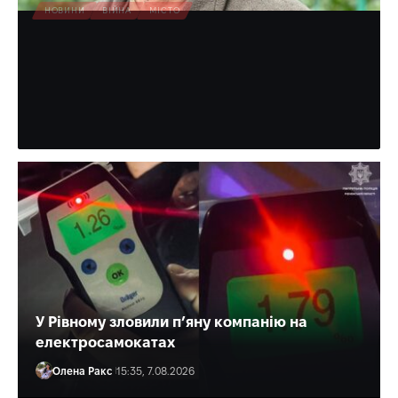
НОВИНИ
ВІЙНА
МІСТО
Зеленський нагородив лікаря з
Рівного «За врятоване життя»
Багато разів медик допомагав і військовим, і цивільним.
Олена Ракс
16:30, 7.08.2026
У Рівному зловили п’яну компанію на
електросамокатах
Олена Ракс
15:35, 7.08.2026