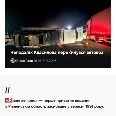
Неподалік Квасилова перекинувся автовоз
Олена Ракс
15:01, 7.08.2026
//
«Рівне вечірнє» — перше приватне видання
у Рівненській області, засноване у вересні 1991 року.