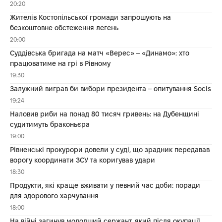
20:20
Жителів Костопільської громади запрошують на
безкоштовне обстеження легень
20:00
Суддівська бригада на матч «Верес» – «Динамо»: хто
працюватиме на грі в Рівному
19:30
Залужний виграв би вибори президента – опитування Socis
19:24
Наловив риби на понад 80 тисяч гривень: на Дубенщині
судитимуть браконьєра
19:00
Рівненські прокурори довели у суді, що зрадник передавав
ворогу координати ЗСУ та коригував удари
18:30
Продукти, які краще вживати у певний час доби: поради
для здорового харчування
18:00
На війні загинув молодший сержант, який після окупації