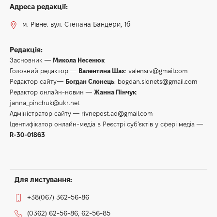
Адреса редакції:
м. Рівне. вул. Степана Бандери, 1б
Редакція:
Засновник —
Микола Несенюк
Головний редактор —
Валентина Шах
:
valensrv@gmail.com
Редактор сайту—
Богдан Слонець
:
bogdan.slonets@gmail.com
Редактор онлайн-новин —
Жанна Пінчук
:
janna_pinchuk@ukr.net
Адміністратор сайту —
rivnepost.ad@gmail.com
Ідентифікатор онлайн-медіа в Реєстрі суб’єктів у сфері медіа —
R-30-01863
Для листування:
+38(067) 362-56-86
(0362) 62-56-86, 62-56-85