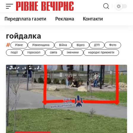
Передплата газети
Реклама
Контакти
гойдалка
#
Рівне
Рівненщина
Війна
Відео
ДТП
Фото
події
гороскоп
свята
іменини
народні прикмети