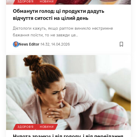
ЗДОРОВ'Я
НОВИНИ
Обманути голод: ці продукти дадуть
відчуття ситості на цілий день
Дієтологи кажуть, якщо раптом виникло нестримне
бажання поїсти, то не завжди це…
News Editor
14:32, 14.04.2026
ЗДОРОВ'Я
НОВИНИ
Нудота зранку: і від голоду, і від переїдання