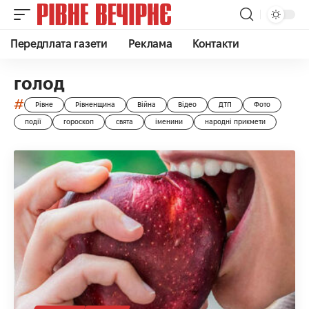
Передплата газети
Реклама
Контакти
голод
#
Рівне
Рівненщина
Війна
Відео
ДТП
Фото
події
гороскоп
свята
іменини
народні прикмети