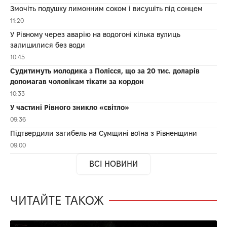
Змочіть подушку лимонним соком і висушіть під сонцем
11:20
У Рівному через аварію на водогоні кілька вулиць
залишилися без води
10:45
Судитимуть молодика з Полісся, що за 20 тис. доларів
допомагав чоловікам тікати за кордон
10:33
У частині Рівного зникло «світло»
09:36
Підтвердили загибель на Сумщині воїна з Рівненщини
09:00
ВСІ НОВИНИ
ЧИТАЙТЕ ТАКОЖ