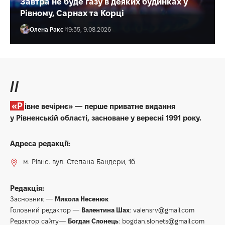
Завтра не буде газу в деяких будинках у
Рівному, Сарнах та Корці
Олена Ракс
19:35, 9.08.2026
//
«Рівне вечірнє» — перше приватне видання
у Рівненській області, засноване у вересні 1991 року.
Адреса редакції:
м. Рівне. вул. Степана Бандери, 1б
Редакція:
Засновник —
Микола Несенюк
Головний редактор —
Валентина Шах
:
valensrv@gmail.com
Редактор сайту—
Богдан Слонець
:
bogdan.slonets@gmail.com