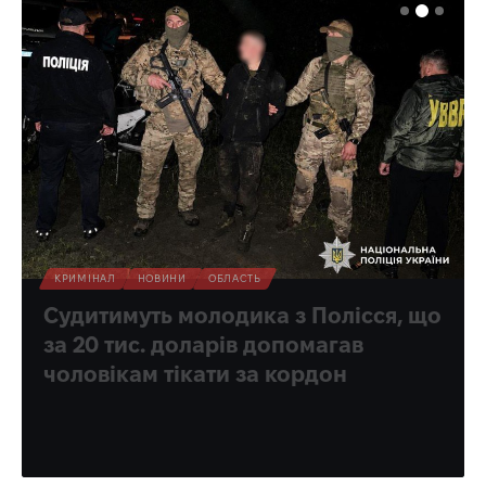
КРИМІНАЛ
НОВИНИ
ОБЛАСТЬ
Судитимуть молодика з Полісся, що
за 20 тис. доларів допомагав
чоловікам тікати за кордон
Знав, як оминути контрольно-пропускний пункт.
Олена Ракс
10:33, 10.08.2026