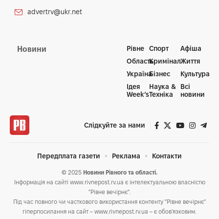
advertrv@ukr.net
Рівне
Спорт
Афіша
Новини
Область
Кримінал
Життя
Україна
Бізнес
Культура
Ідея
Наука &
Всі
Week’s
Техніка
новини
Слідкуйте за нами
Передплата газети
Реклама
Контакти
© 2025
Новини Рівного та області.
Інформація на сайті www.rivnepost.rv.ua є інтелектуальною власністю
"Рівне вечірнє".
Під час повного чи часткового використання контенту "Рівне вечірнє"
гіперпосилання на сайт – www.rivnepost.rv.ua – є обов'язковим.