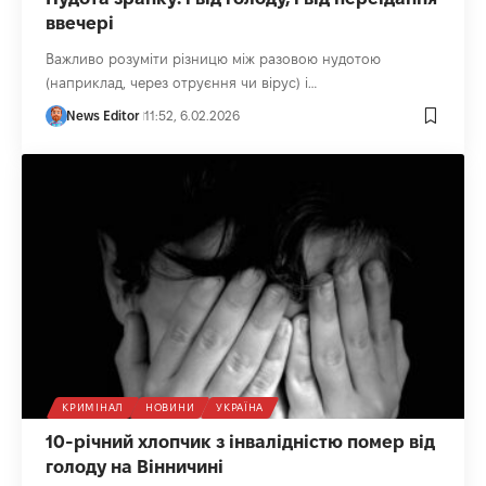
ввечері
Важливо розуміти різницю між разовою нудотою
(наприклад, через отруєння чи вірус) і…
News Editor
11:52, 6.02.2026
КРИМІНАЛ
НОВИНИ
УКРАЇНА
10-річний хлопчик з інвалідністю помер від
голоду на Вінничині