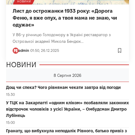
НОВИНИ
Лист до острожанки 1933 року: «Дорога
Феню, я вже опух, а твоя мама не знаю, чи
одужає»
У 86-у річницю Голодомору в Україні реставратор з
Острозької академії Микола Бендюк…
admin
01:50, 26.12.2025
НОВИНИ
8 Серпня 2026
Дощ чи спека? Чого рівнянам чекати завтра від погоди
15:30
У ТЦК на Закарпатті «одним кліком» позбавляли законних
відстрочок чоловіків з усієї України, – Омбудсман Дмитро
Лубінець
15:00
Гранату, що вибухнула неподалік Рівного, батько привіз з