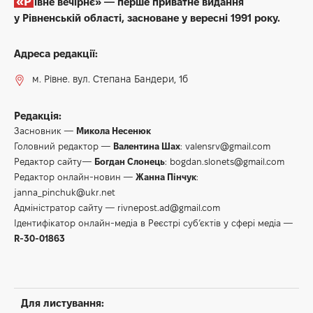
«Рівне вечірнє» — перше приватне видання
у Рівненській області, засноване у вересні 1991 року.
Адреса редакції:
м. Рівне. вул. Степана Бандери, 1б
Редакція:
Засновник —
Микола Несенюк
Головний редактор —
Валентина Шах
:
valensrv@gmail.com
Редактор сайту—
Богдан Слонець
:
bogdan.slonets@gmail.com
Редактор онлайн-новин —
Жанна Пінчук
:
janna_pinchuk@ukr.net
Адміністратор сайту —
rivnepost.ad@gmail.com
Ідентифікатор онлайн-медіа в Реєстрі суб’єктів у сфері медіа —
R-30-01863
Для листування: