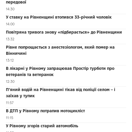
передової
14:30
У ставку на Рівненщині втопився 33-річний чоловік
14:00
Повітряна тривога знову «підбирається» до Рівненщини
13:32
Рівне попрощається з анестезіологом, який помер на
Вінничині
13:12
В лікарні у Рівному запрацював Простір турботи про
ветеранів та ветеранок
12:30
П’яний водій на Рівненщині тікав від поліції селом – і
заїхав у тупик
11:57
В ДТП у Рівному потрапив мотоцикліст
11:15
У Рівному згорів старий автомобіль