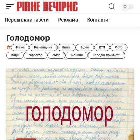
Передплата газети
Реклама
Контакти
Голодомор
#
Рівне
Рівненщина
Війна
Відео
ДТП
Фото
події
гороскоп
свята
іменини
народні прикмети