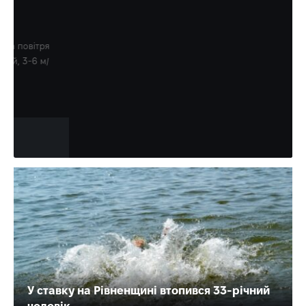
У ТЦК на Закарпатті «одним
кліком» позбавляли законних
відстрочок чоловіків з усієї
України, – Омбудсман Дмитро
Лубінець
Посадовець заявив про масову фальсифікацію даних та
принизливі умови перебування.
Олена Ракс
15:00, 8.08.2026
У ставку на Рівненщині втопився 33-річний