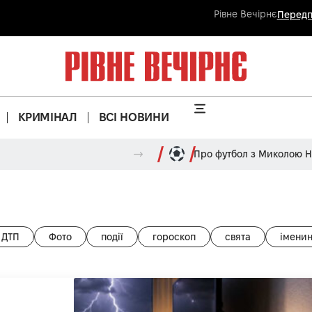
Рівне Вечірнє
Передп
КРИМІНАЛ
ВСІ НОВИНИ
Про футбол з Миколою 
ДТП
Фото
події
гороскоп
свята
імени