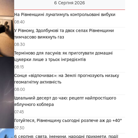
6 Серпня 2026
На Рівненщині лунатимуть контрольовані вибухи
08:40
У Рівному, Здолбунові та двох селах Рівненщини
тимчасово вимкнуть газ
08:30
Терміново для ласунів: як приготувати домашні
цукерки лише з трьох інгредієнтів
08:15
Сонце «відпочиває»: на Землі прогнозують низьку
геомагнітну активність
08:00
Ідеальний десерт до чаю: рецепт найпростішого
яблучного коблера
07:45
Готуйтеся, Рівненщину сьогодні розпече аж до +40°
07:30
6 серпня: свята, іменини, народні прикмети, події