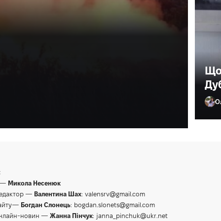
поїхав палити
Що
Ду
О
Ол
:
 —
Микола Несенюк
редактор —
Валентина Шах
:
valensrv@gmail.com
сайту—
Богдан Слонець
:
bogdan.slonets@gmail.com
онлайн-новин —
Жанна Пінчук
:
janna_pinchuk@ukr.net