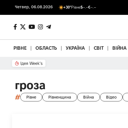
Четвер, 06.08.2026
+30°
Рівне
$
--.--
€
--.--
РІВНЕ
ОБЛАСТЬ
УКРАЇНА
СВІТ
ВІЙНА
Ідея Week's
Від паркану до картонки
гроза
#
Рівне
Рівненщина
Війна
Відео