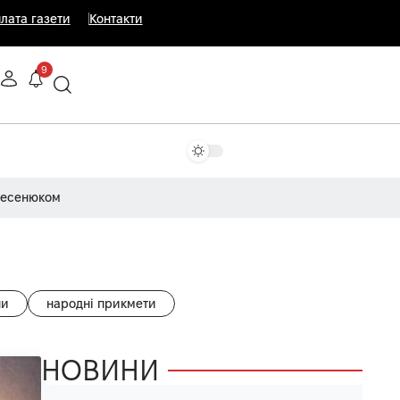
лата газети
Контакти
9
Несенюком
ни
народні прикмети
НОВИНИ