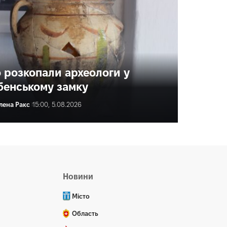
 розкопали археологи у
бенському замку
лена Ракс
15:00, 5.08.2026
ена Ракс
16:04, 5.08.2026
Новини
Місто
Область