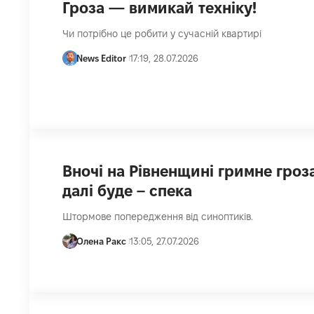
Гроза — вимикай техніку!
Чи потрібно це робити у сучасній квартирі
News Editor
17:19, 28.07.2026
Вночі на Рівненщині гримне гроза
далі буде – спека
Штормове попередження від синоптиків.
Олена Ракс
13:05, 27.07.2026