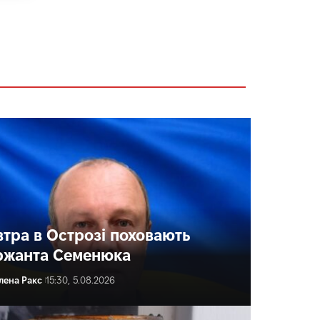
втра в Острозі поховають
ржанта Семенюка
лена Ракс
15:30, 5.08.2026