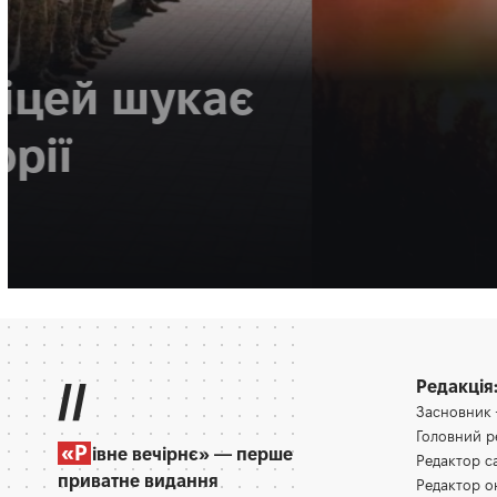
НОВИНИ
ОБЛАСТЬ
Житель Рівненщини 
стерню – і загинув
Учора знайшли його тіло.
Олена Ракс
16:30, 5.08.2026
//
Редакція
Засновник
Головний 
«Р
івне вечірнє» — перше
Редактор 
приватне видання
Редактор 