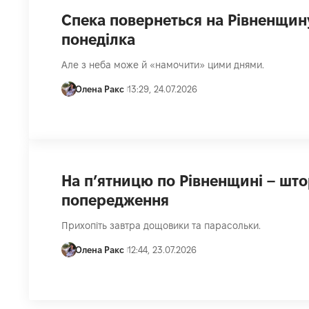
Спека повернеться на Рівненщин
понеділка
Але з неба може й «намочити» цими днями.
Олена Ракс
13:29, 24.07.2026
На п’ятницю по Рівненщині – шт
попередження
Прихопіть завтра дощовики та парасольки.
Олена Ракс
12:44, 23.07.2026