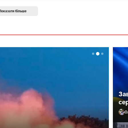
Показати більше
За
се
О