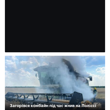
на Вінниччині дитячого
анестезіолога з Рівного
Поліція Вінницької області оприлюднила попередні
обставини смерті 43-річного військовослужбовця та
дитячого лікаря-анестезіолога з Рівного Дмитра
Сисонюка. За інформацією правоохоронців, 1…
Партнерський матеріал
Загорівся комбайн під час жнив на Поліссі