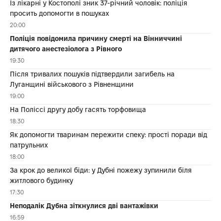
Із лікарні у Костополі зник 37-річний чоловік: поліція
просить допомогти в пошуках
20:00
Поліція повідомила причину смерті на Вінниччині
дитячого анестезіолога з Рівного
19:30
Після тривалих пошуків підтвердили загибель на
Луганщині військового з Рівненщини
19:00
На Поліссі другу добу гасять торфовища
18:30
Як допомогти тваринам пережити спеку: прості поради від
патрульних
18:00
За крок до великої біди: у Дубні пожежу зупинили біля
житлового будинку
17:30
Неподалік Дубна зіткнулися дві вантажівки
16:59