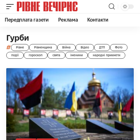
Передплата газети
Реклама
Контакти
Гурби
#
Рівне
Рівненщина
Війна
Відео
ДТП
Фото
події
гороскоп
свята
іменини
народні прикмети