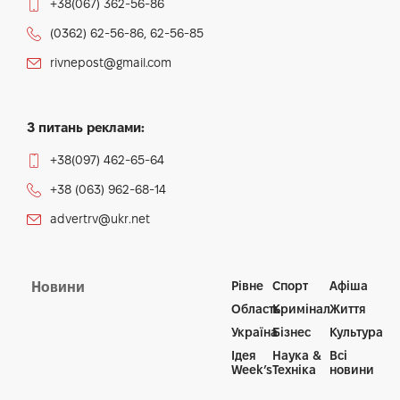
+38(067) 362-56-86
(0362) 62-56-86, 62-56-85
rivnepost@gmail.com
З питань реклами:
+38(097) 462-65-64
+38 (063) 962-68-14
advertrv@ukr.net
Рівне
Спорт
Афіша
Новини
Область
Кримінал
Життя
Україна
Бізнес
Культура
Ідея
Наука &
Всі
Week’s
Техніка
новини