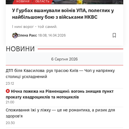
НОВИНИ
ОБЛАСТЬ
У Гурбах вшанували воїнів УПА, полеглих у
найбільшому бою з військами НКВС
І нині ворог - той самий.
Олена Ракс
18:08, 14.04.2026
НОВИНИ
6 Серпня 2026
ДТП біля Квасилова: рух трасою Київ — Чоп у напрямку
столиці ускладнений
23:12
Нічна пожежа на Рівненщині: вогонь знищив пункт
прокату квадроциклів та мотоциклів
21:00
Споживання їжі у ліжку — це не романтика, а ризик для
здоров’я
20:30