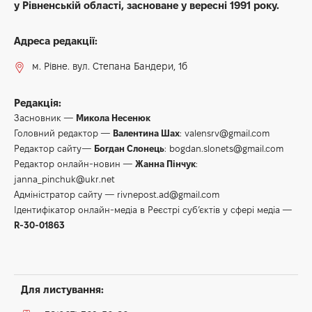
у Рівненській області, засноване у вересні 1991 року.
Адреса редакції:
м. Рівне. вул. Степана Бандери, 1б
Редакція:
Засновник —
Микола Несенюк
Головний редактор —
Валентина Шах
:
valensrv@gmail.com
Редактор сайту—
Богдан Слонець
:
bogdan.slonets@gmail.com
Редактор онлайн-новин —
Жанна Пінчук
:
janna_pinchuk@ukr.net
Адміністратор сайту —
rivnepost.ad@gmail.com
Ідентифікатор онлайн-медіа в Реєстрі суб’єктів у сфері медіа —
R-30-01863
Для листування: