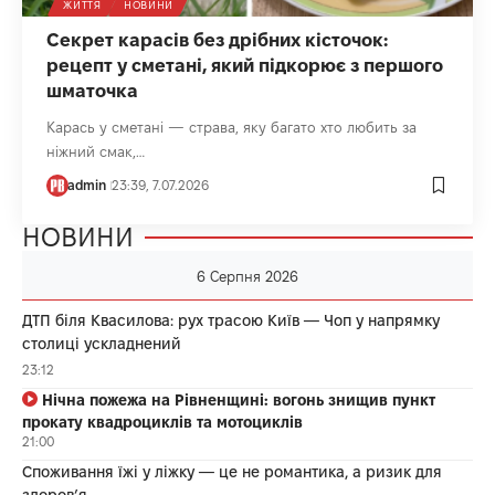
ЖИТТЯ
НОВИНИ
Секрет карасів без дрібних кісточок:
рецепт у сметані, який підкорює з першого
шматочка
Карась у сметані — страва, яку багато хто любить за
ніжний смак,…
admin
23:39, 7.07.2026
НОВИНИ
6 Серпня 2026
ДТП біля Квасилова: рух трасою Київ — Чоп у напрямку
столиці ускладнений
23:12
Нічна пожежа на Рівненщині: вогонь знищив пункт
прокату квадроциклів та мотоциклів
21:00
Споживання їжі у ліжку — це не романтика, а ризик для
здоров’я