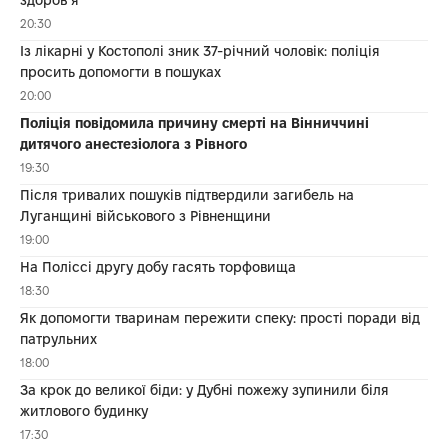
20:30
Із лікарні у Костополі зник 37-річний чоловік: поліція
просить допомогти в пошуках
20:00
Поліція повідомила причину смерті на Вінниччині
дитячого анестезіолога з Рівного
19:30
Після тривалих пошуків підтвердили загибель на
Луганщині військового з Рівненщини
19:00
На Поліссі другу добу гасять торфовища
18:30
Як допомогти тваринам пережити спеку: прості поради від
патрульних
18:00
За крок до великої біди: у Дубні пожежу зупинили біля
житлового будинку
17:30