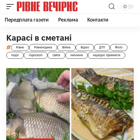
Передплата газети
Реклама
Контакти
Карасі в сметані
#
Рівне
Рівненщина
Війна
Відео
ДТП
Фото
події
гороскоп
свята
іменини
народні прикмети