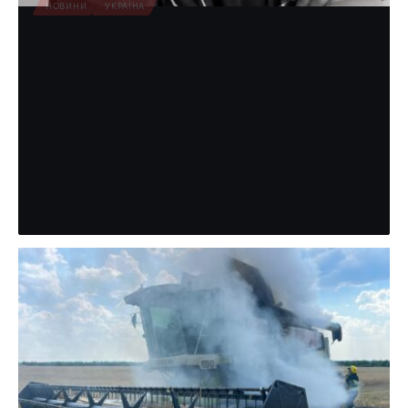
НОВИНИ
УКРАЇНА
Поліція повідомила причину смерті
на Вінниччині дитячого
анестезіолога з Рівного
Поліція Вінницької області оприлюднила попередні
обставини смерті 43-річного військовослужбовця та
дитячого лікаря-анестезіолога з Рівного Дмитра
Сисонюка. За інформацією правоохоронців, 1…
Партнерський матеріал