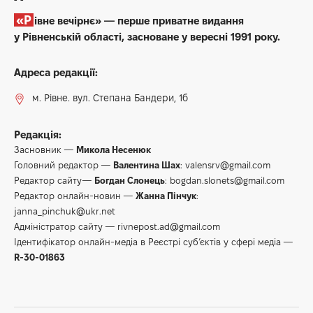
«Рівне вечірнє» — перше приватне видання
у Рівненській області, засноване у вересні 1991 року.
Адреса редакції:
м. Рівне. вул. Степана Бандери, 1б
Редакція:
Засновник —
Микола Несенюк
Головний редактор —
Валентина Шах
:
valensrv@gmail.com
Редактор сайту—
Богдан Слонець
:
bogdan.slonets@gmail.com
Редактор онлайн-новин —
Жанна Пінчук
:
janna_pinchuk@ukr.net
Адміністратор сайту —
rivnepost.ad@gmail.com
Ідентифікатор онлайн-медіа в Реєстрі суб’єктів у сфері медіа —
R-30-01863