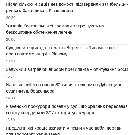
Після кількох місяців невідомості підтвердили загибель 24-
річного Захисника з Рівненщини
20:20
Жителів Костопільської громади запрошують на
безкоштовне обстеження легень
20:00
Суддівська бригада на матч «Верес» – «Динамо»: хто
працюватиме на грі в Рівному
19:30
Залужний виграв би вибори президента – опитування Socis
19:24
Наловив риби на понад 80 тисяч гривень: на Дубенщині
судитимуть браконьєра
19:00
Рівненські прокурори довели у суді, що зрадник передавав
ворогу координати ЗСУ та коригував удари
18:30
Продукти, які краще вживати у певний час доби: поради
для здорового харчування