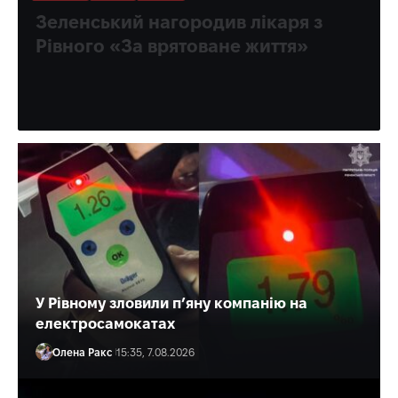
Зеленський нагородив лікаря з
Рівного «За врятоване життя»
Багато разів медик допомагав і військовим, і цивільним.
Олена Ракс
16:30, 7.08.2026
У Рівному зловили п’яну компанію на
електросамокатах
Олена Ракс
15:35, 7.08.2026