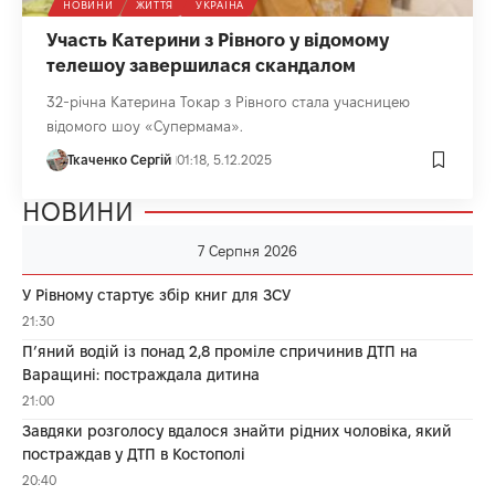
НОВИНИ
ЖИТТЯ
УКРАЇНА
Участь Катерини з Рівного у відомому
телешоу завершилася скандалом
32-річна Катерина Токар з Рівного стала учасницею
відомого шоу «Супермама».
Ткаченко Сергій
01:18, 5.12.2025
НОВИНИ
7 Серпня 2026
У Рівному стартує збір книг для ЗСУ
21:30
П’яний водій із понад 2,8 проміле спричинив ДТП на
Варащині: постраждала дитина
21:00
Завдяки розголосу вдалося знайти рідних чоловіка, який
постраждав у ДТП в Костополі
20:40