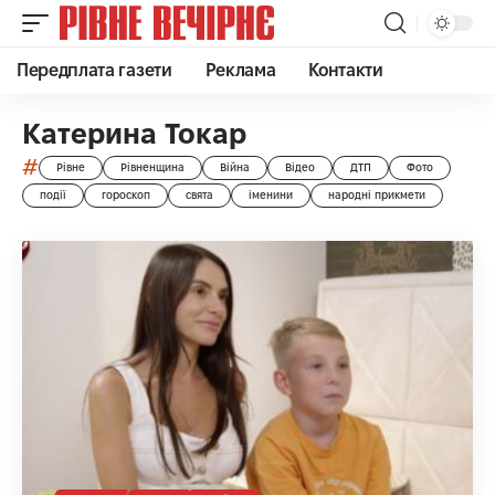
Передплата газети
Реклама
Контакти
Катерина Токар
#
Рівне
Рівненщина
Війна
Відео
ДТП
Фото
події
гороскоп
свята
іменини
народні прикмети