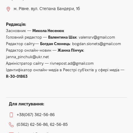
м. Рівне. вул. Степана Бандери, 1б
Редакція:
Засновник —
Микола Несенюк
Головний редактор —
Валентина Шах
:
valensrv@gmail.com
Редактор сайту—
Богдан Слонець
:
bogdan.slonets@gmail.com
Редактор онлайн-новин —
Жанна Пінчук
:
janna_pinchuk@ukr.net
Адміністратор сайту —
rivnepost.ad@gmail.com
Ідентифікатор онлайн-медіа в Реєстрі суб’єктів у сфері медіа —
R-30-01863
Для листування:
+38(067) 362-56-86
(0362) 62-56-86, 62-56-85