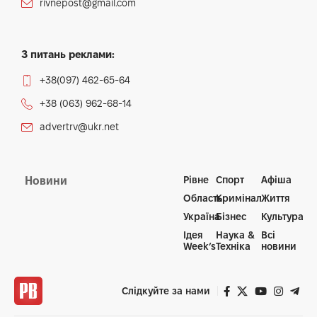
rivnepost@gmail.com
З питань реклами:
+38(097) 462-65-64
+38 (063) 962-68-14
advertrv@ukr.net
Рівне
Спорт
Афіша
Новини
Область
Кримінал
Життя
Україна
Бізнес
Культура
Ідея
Наука &
Всі
Week’s
Техніка
новини
Слідкуйте за нами