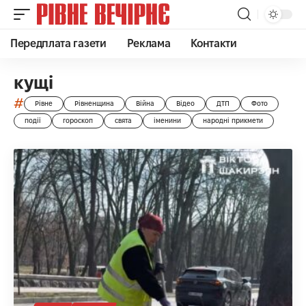
Передплата газети
Реклама
Контакти
кущі
#
Рівне
Рівненщина
Війна
Відео
ДТП
Фото
події
гороскоп
свята
іменини
народні прикмети