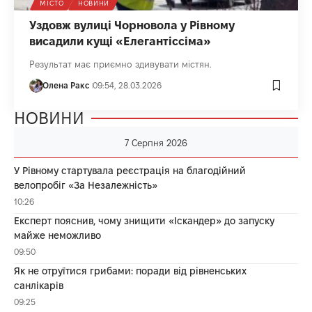
МІСТО
НОВИНИ
Уздовж вулиці Чорновола у Рівному
висадили кущі «Елегантіссіма»
Результат має приємно здивувати містян.
Олена Ракс
09:54, 28.03.2026
НОВИНИ
7 Серпня 2026
У Рівному стартувала реєстрація на благодійний
велопробіг «За Незалежність»
10:26
Експерт пояснив, чому знищити «Іскандер» до запуску
майже неможливо
09:50
Як не отруїтися грибами: поради від рівненських
санлікарів
09:25