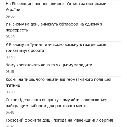
На Рівненщині попрощалися з п’ятьма захисниками
України
09:00
У Рівному на день вимкнуть світлофор на одному з
перехресть
08:40
У Рівному та Тучині тимчасово вимкнуть газ: де саме
триватимуть роботи
08:30
Чому кровоточать ясна та як цьому зарадити
08:15
Космічна тиша: чого чекати від геомагнітного поля цієї
п’ятниці
08:00
Секрет ідеального сніданку: чому яйця залишаються
найкращим вибором для ранкового меню
07:45
Грозовий фронт та дощі: погода на Рівненщині 7 серпня
07:30