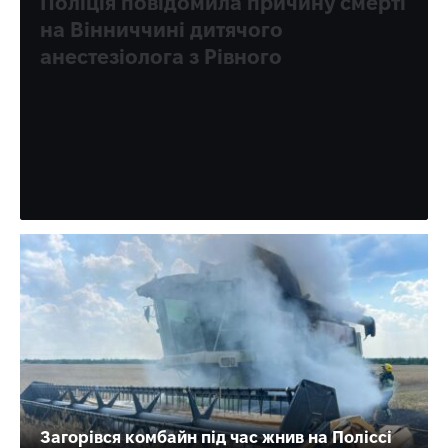
Поліція повідомила причину смерті
на Вінниччині дитячого
анестезіолога з Рівного
Поліція Вінницької області оприлюднила попередні
обставини смерті 43-річного військовослужбовця та
дитячого лікаря-анестезіолога з Рівного Дмитра
Сисонюка. За інформацією правоохоронців, 1…
Партнерський матеріал
Загорівся комбайн під час жнив на Поліссі