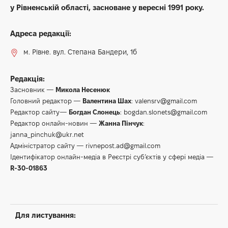
у Рівненській області, засноване у вересні 1991 року.
Адреса редакції:
м. Рівне. вул. Степана Бандери, 1б
Редакція:
Засновник —
Микола Несенюк
Головний редактор —
Валентина Шах
:
valensrv@gmail.com
Редактор сайту—
Богдан Слонець
:
bogdan.slonets@gmail.com
Редактор онлайн-новин —
Жанна Пінчук
:
janna_pinchuk@ukr.net
Адміністратор сайту —
rivnepost.ad@gmail.com
Ідентифікатор онлайн-медіа в Реєстрі суб’єктів у сфері медіа —
R-30-01863
Для листування: