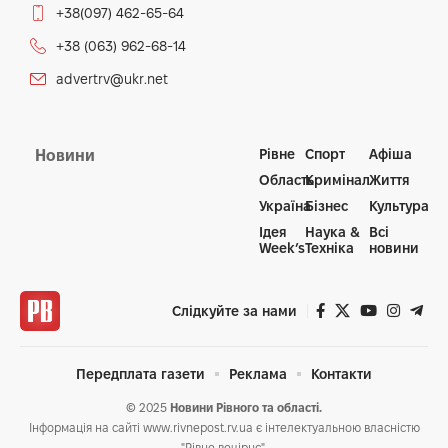
+38(097) 462-65-64
+38 (063) 962-68-14
advertrv@ukr.net
Рівне
Спорт
Афіша
Новини
Область
Кримінал
Життя
Україна
Бізнес
Культура
Ідея
Наука &
Всі
Week’s
Техніка
новини
Слідкуйте за нами
Передплата газети
Реклама
Контакти
© 2025
Новини Рівного та області.
Інформація на сайті www.rivnepost.rv.ua є інтелектуальною власністю
"Рівне вечірнє".