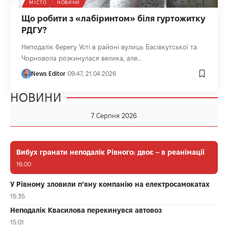
МІСТО
НОВИНИ
Що робити з «лабіринтом» біля гуртожитку
РДГУ?
Неподалік берегу Усті в районі вулиць Басівкутської та
Чорновола розкинулася велика, але…
News Editor
09:47, 21.04.2026
НОВИНИ
7 Серпня 2026
Вибух гранати неподалік Рівного: двоє – в реанімації
16:00
У Рівному зловили п’яну компанію на електросамокатах
15:35
Неподалік Квасилова перекинувся автовоз
15:01