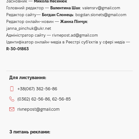
Засновник —
Микола Несенюк
Головний редактор —
Валентина Шах
:
valensrv@gmail.com
Редактор сайту—
Богдан Слонець
:
bogdan.slonets@gmail.com
Редактор онлайн-новин —
Жанна Пінчук
:
janna_pinchuk@ukr.net
Адміністратор сайту —
rivnepost.ad@gmail.com
Ідентифікатор онлайн-медіа в Реєстрі суб’єктів у сфері медіа —
R-30-01863
Для листування:
+38(067) 362-56-86
(0362) 62-56-86, 62-56-85
rivnepost@gmail.com
З питань реклами: