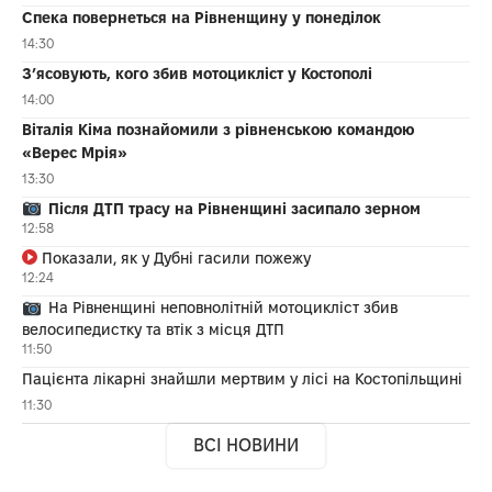
Спека повернеться на Рівненщину у понеділок
14:30
З’ясовують, кого збив мотоцикліст у Костополі
14:00
Віталія Кіма познайомили з рівненською командою
«Верес Мрія»
13:30
Після ДТП трасу на Рівненщині засипало зерном
12:58
Показали, як у Дубні гасили пожежу
12:24
На Рівненщині неповнолітній мотоцикліст збив
велосипедистку та втік з місця ДТП
11:50
Пацієнта лікарні знайшли мертвим у лісі на Костопільщині
11:30
ВСІ НОВИНИ