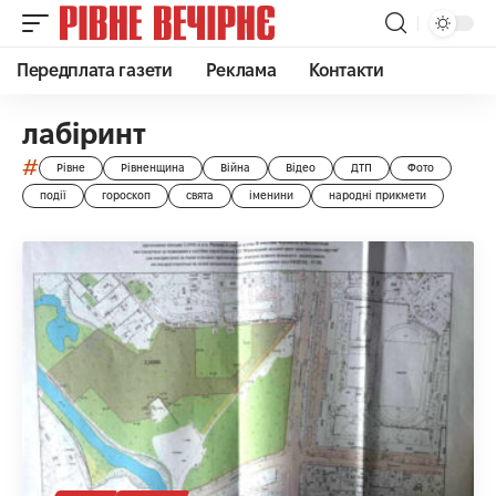
Передплата газети
Реклама
Контакти
лабіринт
#
Рівне
Рівненщина
Війна
Відео
ДТП
Фото
події
гороскоп
свята
іменини
народні прикмети