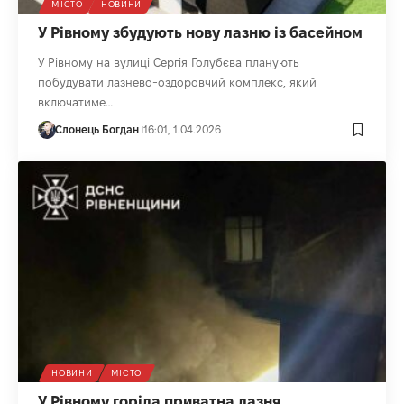
МІСТО
НОВИНИ
У Рівному збудують нову лазню із басейном
У Рівному на вулиці Сергія Голубєва планують
побудувати лазнево-оздоровчий комплекс, який
включатиме…
Слонець Богдан
16:01, 1.04.2026
НОВИНИ
МІСТО
У Рівному горіла приватна лазня