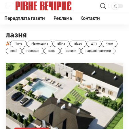
Передплата газети
Реклама
Контакти
лазня
#
Рівне
Рівненщина
Війна
Відео
ДТП
Фото
події
гороскоп
свята
іменини
народні прикмети