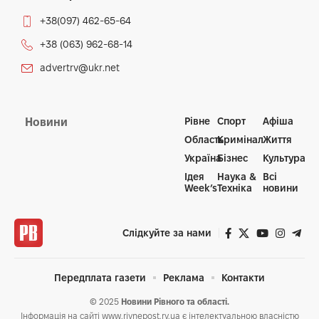
+38(097) 462-65-64
+38 (063) 962-68-14
advertrv@ukr.net
Рівне
Спорт
Афіша
Новини
Область
Кримінал
Життя
Україна
Бізнес
Культура
Ідея
Наука &
Всі
Week’s
Техніка
новини
Слідкуйте за нами
Передплата газети
Реклама
Контакти
© 2025
Новини Рівного та області.
Інформація на сайті www.rivnepost.rv.ua є інтелектуальною власністю