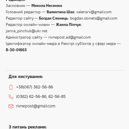
Засновник —
Микола Несенюк
Головний редактор —
Валентина Шах
:
valensrv@gmail.com
Редактор сайту—
Богдан Слонець
:
bogdan.slonets@gmail.com
Редактор онлайн-новин —
Жанна Пінчук
:
janna_pinchuk@ukr.net
Адміністратор сайту —
rivnepost.ad@gmail.com
Ідентифікатор онлайн-медіа в Реєстрі суб’єктів у сфері медіа —
R-30-01863
Для листування:
+38(067) 362-56-86
(0362) 62-56-86, 62-56-85
rivnepost@gmail.com
З питань реклами: