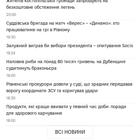
Жителів Костопільської громади запрошують на
безкоштовне обстеження легень
20:00
Суддівська бригада на матч «Верес» – «Динамо»: хто
працюватиме на грі в Рівному
19:30
Залужний виграв би вибори президента – опитування Socis
19:24
Наловив риби на понад 80 тисяч гривень: на Дубенщині
судитимуть браконьєра
19:00
Рівненські прокурори довели у суді, що зрадник передавав
ворогу координати ЗСУ та коригував удари
18:30
Продукти, які краще вживати у певний час доби: поради
для здорового харчування
18:00
ВСІ НОВИНИ