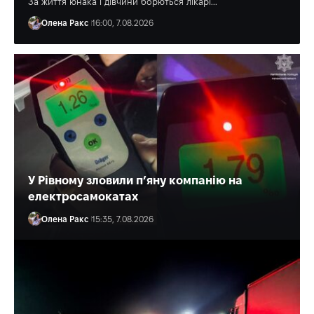
За життя юнака і дівчини борються лікарі...
Олена Ракс
16:00, 7.08.2026
У Рівному зловили п’яну компанію на
електросамокатах
Олена Ракс
15:35, 7.08.2026