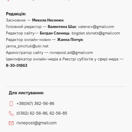
Редакція:
Засновник —
Микола Несенюк
Головний редактор —
Валентина Шах
:
valensrv@gmail.com
Редактор сайту—
Богдан Слонець
:
bogdan.slonets@gmail.com
Редактор онлайн-новин —
Жанна Пінчук
:
janna_pinchuk@ukr.net
Адміністратор сайту —
rivnepost.ad@gmail.com
Ідентифікатор онлайн-медіа в Реєстрі суб’єктів у сфері медіа —
R-30-01863
Для листування:
+38(067) 362-56-86
(0362) 62-56-86, 62-56-85
rivnepost@gmail.com