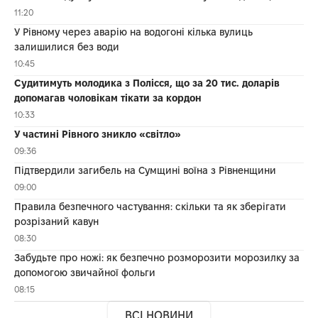
11:20
У Рівному через аварію на водогоні кілька вулиць
залишилися без води
10:45
Судитимуть молодика з Полісся, що за 20 тис. доларів
допомагав чоловікам тікати за кордон
10:33
У частині Рівного зникло «світло»
09:36
Підтвердили загибель на Сумщині воїна з Рівненщини
09:00
Правила безпечного частування: скільки та як зберігати
розрізаний кавун
08:30
Забудьте про ножі: як безпечно розморозити морозилку за
допомогою звичайної фольги
08:15
ВСІ НОВИНИ