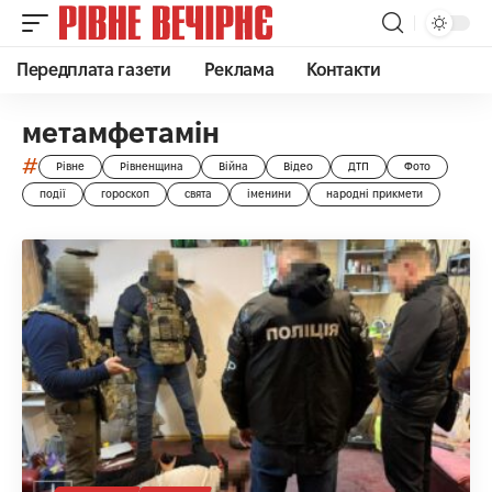
Передплата газети
Реклама
Контакти
метамфетамін
#
Рівне
Рівненщина
Війна
Відео
ДТП
Фото
події
гороскоп
свята
іменини
народні прикмети