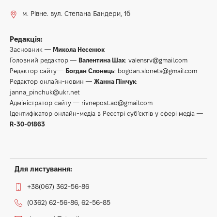
м. Рівне. вул. Степана Бандери, 1б
Редакція:
Засновник —
Микола Несенюк
Головний редактор —
Валентина Шах
:
valensrv@gmail.com
Редактор сайту—
Богдан Слонець
:
bogdan.slonets@gmail.com
Редактор онлайн-новин —
Жанна Пінчук
:
janna_pinchuk@ukr.net
Адміністратор сайту —
rivnepost.ad@gmail.com
Ідентифікатор онлайн-медіа в Реєстрі суб’єктів у сфері медіа —
R-30-01863
Для листування:
+38(067) 362-56-86
(0362) 62-56-86, 62-56-85