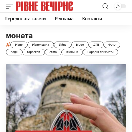
Передплата газети
Реклама
Контакти
монета
#
Рівне
Рівненщина
Війна
Відео
ДТП
Фото
події
гороскоп
свята
іменини
народні прикмети