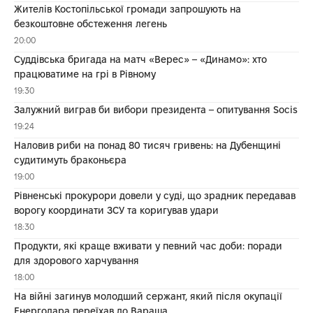
Жителів Костопільської громади запрошують на
безкоштовне обстеження легень
20:00
Суддівська бригада на матч «Верес» – «Динамо»: хто
працюватиме на грі в Рівному
19:30
Залужний виграв би вибори президента – опитування Socis
19:24
Наловив риби на понад 80 тисяч гривень: на Дубенщині
судитимуть браконьєра
19:00
Рівненські прокурори довели у суді, що зрадник передавав
ворогу координати ЗСУ та коригував удари
18:30
Продукти, які краще вживати у певний час доби: поради
для здорового харчування
18:00
На війні загинув молодший сержант, який після окупації
Енергодара переїхав до Вараша