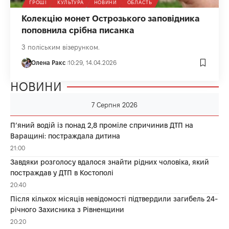
ГРОШІ
КУЛЬТУРА
НОВИНИ
ОБЛАСТЬ
Колекцію монет Острозького заповідника
поповнила срібна писанка
З поліським візерунком.
Олена Ракс
10:29, 14.04.2026
НОВИНИ
7 Серпня 2026
П’яний водій із понад 2,8 проміле спричинив ДТП на
Варащині: постраждала дитина
21:00
Завдяки розголосу вдалося знайти рідних чоловіка, який
постраждав у ДТП в Костополі
20:40
Після кількох місяців невідомості підтвердили загибель 24-
річного Захисника з Рівненщини
20:20