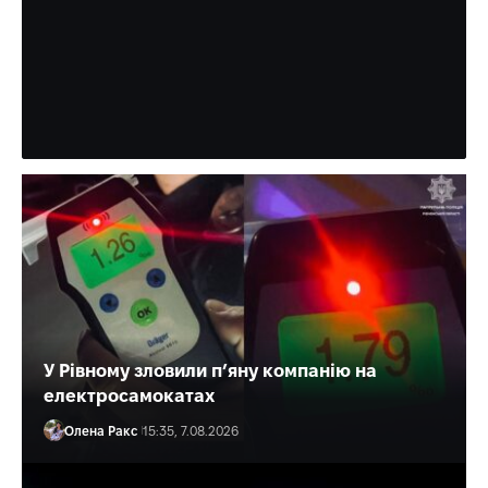
Зеленський нагородив лікаря з
Рівного «За врятоване життя»
Багато разів медик допомагав і військовим, і цивільним.
Олена Ракс
16:30, 7.08.2026
У Рівному зловили п’яну компанію на
електросамокатах
Олена Ракс
15:35, 7.08.2026