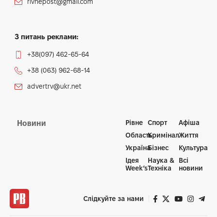
rivnepost@gmail.com
З питань реклами:
+38(097) 462-65-64
+38 (063) 962-68-14
advertrv@ukr.net
Рівне
Спорт
Афіша
Новини
Область
Кримінал
Життя
Україна
Бізнес
Культура
Ідея
Наука &
Всі
Week’s
Техніка
новини
Слідкуйте за нами