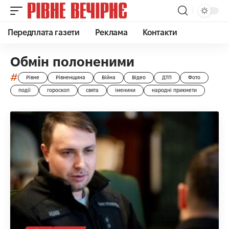
Передплата газети
Реклама
Контакти
Обмін полоненими
#
Рівне
Рівненщина
Війна
Відео
ДТП
Фото
події
гороскоп
свята
іменини
народні прикмети