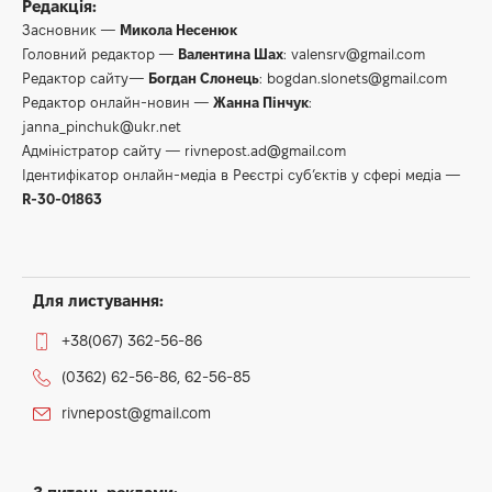
Редакція:
Засновник —
Микола Несенюк
Головний редактор —
Валентина Шах
:
valensrv@gmail.com
Редактор сайту—
Богдан Слонець
:
bogdan.slonets@gmail.com
Редактор онлайн-новин —
Жанна Пінчук
:
janna_pinchuk@ukr.net
Адміністратор сайту —
rivnepost.ad@gmail.com
Ідентифікатор онлайн-медіа в Реєстрі суб’єктів у сфері медіа —
R-30-01863
Для листування:
+38(067) 362-56-86
(0362) 62-56-86, 62-56-85
rivnepost@gmail.com