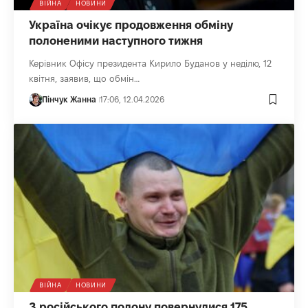
ВІЙНА
НОВИНИ
Україна очікує продовження обміну
полоненими наступного тижня
Керівник Офісу президента Кирило Буданов у неділю, 12
квітня, заявив, що обмін…
Пінчук Жанна
17:06, 12.04.2026
ВІЙНА
НОВИНИ
З російського полону повернулися 175