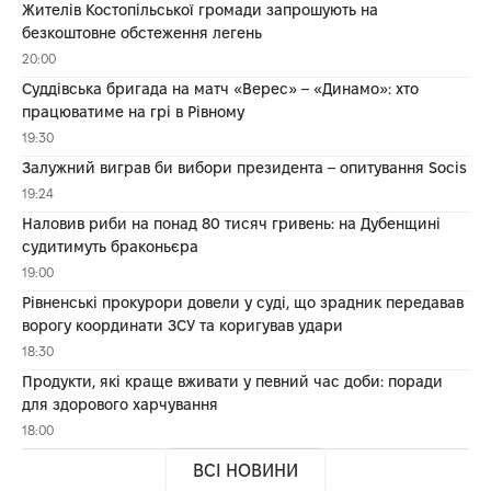
Жителів Костопільської громади запрошують на
безкоштовне обстеження легень
20:00
Суддівська бригада на матч «Верес» – «Динамо»: хто
працюватиме на грі в Рівному
19:30
Залужний виграв би вибори президента – опитування Socis
19:24
Наловив риби на понад 80 тисяч гривень: на Дубенщині
судитимуть браконьєра
19:00
Рівненські прокурори довели у суді, що зрадник передавав
ворогу координати ЗСУ та коригував удари
18:30
Продукти, які краще вживати у певний час доби: поради
для здорового харчування
18:00
ВСІ НОВИНИ