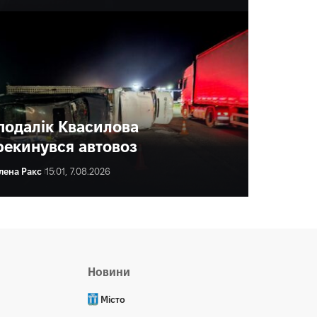
подалік Квасилова
рекинувся автовоз
лена Ракс
15:01, 7.08.2026
ена Ракс
16:00, 7.08.2026
Новини
Місто