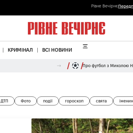
Рівне Вечірнє
Передп
КРИМІНАЛ
ВСІ НОВИНИ
Про футбол з Миколою 
ДТП
Фото
події
гороскоп
свята
імени