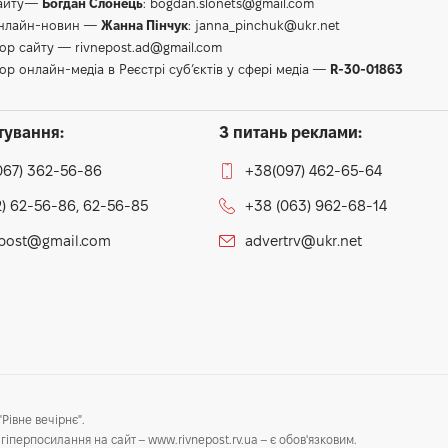
сайту—
Богдан Слонець
:
bogdan.slonets@gmail.com
онлайн-новин —
Жанна Пінчук
:
janna_pinchuk@ukr.net
тор сайту —
rivnepost.ad@gmail.com
ор онлайн-медіа в Реєстрі суб’єктів у сфері медіа —
R-30-01863
тування:
З питань реклами:
067) 362-56-86
+38(097) 462-65-64
) 62-56-86, 62-56-85
+38 (063) 962-68-14
epost@gmail.com
advertrv@ukr.net
Рівне вечірнє".
гіперпосилання на сайт – www.rivnepost.rv.ua – є обов'язковим.