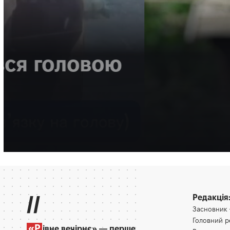
НОВИНИ
ВІЙНА
МІСТО
Зеленський нагород
Рівного «За врятов
Багато разів медик допомагав і військовим, і цивільним.
Олена Ракс
16:30, 7.08.2026
//
Редакція
Засновник
Головний 
«Р
івне вечірнє» — перше