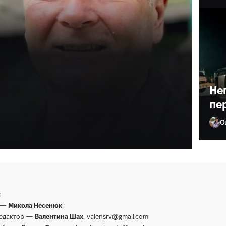
ив лікаря з
ане життя»
Не
пе
О
Ол
:
 —
Микола Несенюк
редактор —
Валентина Шах
:
valensrv@gmail.com