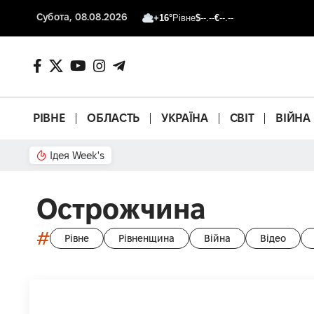
Субота, 08.08.2026
+16°
Рівне
$
--.--
€
--.--
РІВНЕ
ОБЛАСТЬ
УКРАЇНА
СВІТ
ВІЙНА
Ідея Week's
Що з басейном?
Острожчина
#
Рівне
Рівненщина
Війна
Відео