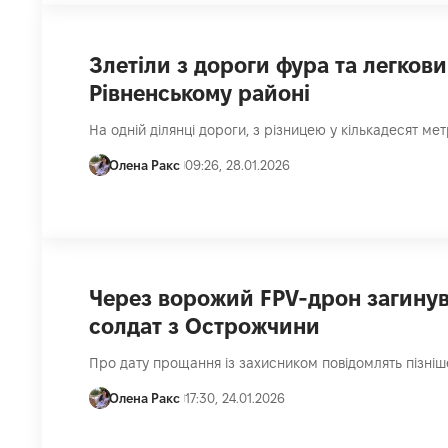
Злетіли з дороги фура та легкови
Рівненському районі
На одній ділянці дороги, з різницею у кількадесят метр
Олена Ракс
09:26, 28.01.2026
Через ворожий FPV-дрон загину
солдат з Острожчини
Про дату прощання із захисником повідомлять пізніш
Олена Ракс
17:30, 24.01.2026