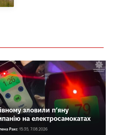
Рівному зловили п’яну
мпанію на електросамокатах
лена Ракс
15:35, 7.08.2026