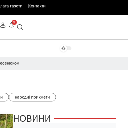
лата газети
Контакти
9
Несенюком
ни
народні прикмети
НОВИНИ