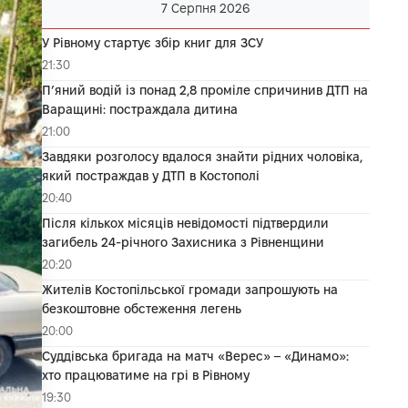
7 Серпня 2026
У Рівному стартує збір книг для ЗСУ
21:30
П’яний водій із понад 2,8 проміле спричинив ДТП на
Варащині: постраждала дитина
21:00
Завдяки розголосу вдалося знайти рідних чоловіка,
який постраждав у ДТП в Костополі
20:40
Після кількох місяців невідомості підтвердили
загибель 24-річного Захисника з Рівненщини
20:20
Жителів Костопільської громади запрошують на
безкоштовне обстеження легень
20:00
Суддівська бригада на матч «Верес» – «Динамо»:
хто працюватиме на грі в Рівному
19:30