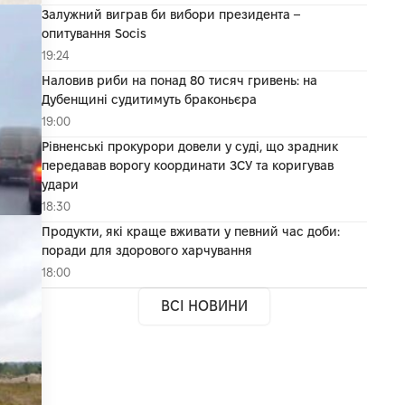
Залужний виграв би вибори президента –
опитування Socis
19:24
Наловив риби на понад 80 тисяч гривень: на
Дубенщині судитимуть браконьєра
19:00
Рівненські прокурори довели у суді, що зрадник
передавав ворогу координати ЗСУ та коригував
удари
18:30
Продукти, які краще вживати у певний час доби:
поради для здорового харчування
18:00
ВСІ НОВИНИ