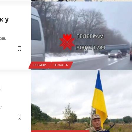
к у
ів.
НОВИНИ
ОБЛАСТЬ
в
е.