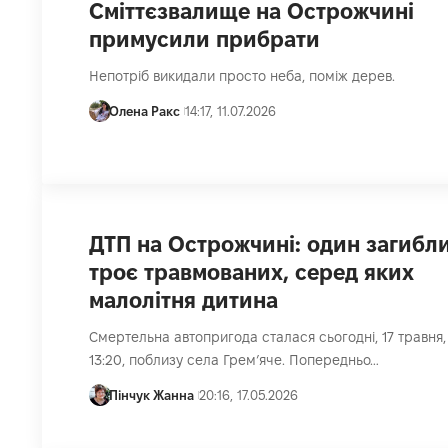
Сміттєзвалище на Острожчині
примусили прибрати
Непотріб викидали просто неба, поміж дерев.
Олена Ракс
14:17, 11.07.2026
ДТП на Острожчині: один загибли
троє травмованих, серед яких
малолітня дитина
Смертельна автопригода сталася сьогодні, 17 травня,
13:20, поблизу села Гремʼяче. Попередньо…
Пінчук Жанна
20:16, 17.05.2026