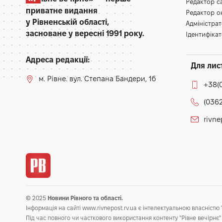
Редактор 
приватне видання
Редактор 
у Рівненській області,
Адміністра
засноване у вересні 1991 року.
Ідентифікат
Адреса редакції:
Для лис
м. Рівне. вул. Степана Бандери, 1б
+38(
(0362
rivn
© 2025
Новини Рівного та області.
Інформація на сайті www.rivnepost.rv.ua є інтелектуальною власністю "
Під час повного чи часткового використання контенту "Рівне вечірнє" 