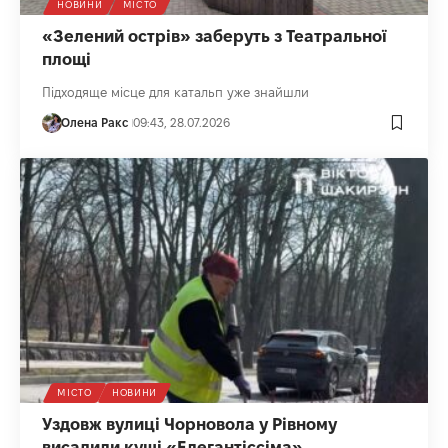
НОВИНИ
МІСТО
«Зелений острів» заберуть з Театральної
площі
Підходяще місце для катальп уже знайшли
Олена Ракс
09:43, 28.07.2026
МІСТО
НОВИНИ
Уздовж вулиці Чорновола у Рівному
висадили кущі «Елегантіссіма»