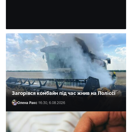
дитячого лікаря-анестезіолога з Рівного Дмитра
Сисонюка. За інформацією правоохоронців, 1…
Партнерський матеріал
Загорівся комбайн під час жнив на Поліссі
Олена Ракс
16:30, 6.08.2026