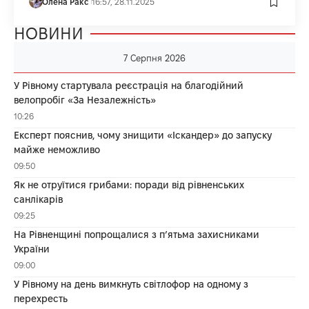
Олена Ракс
16:57, 28.11.2025
НОВИНИ
7 Серпня 2026
У Рівному стартувала реєстрація на благодійний
велопробіг «За Незалежність»
10:26
Експерт пояснив, чому знищити «Іскандер» до запуску
майже неможливо
09:50
Як не отруїтися грибами: поради від рівненських
санлікарів
09:25
На Рівненщині попрощалися з п’ятьма захисниками
України
09:00
У Рівному на день вимкнуть світлофор на одному з
перехресть