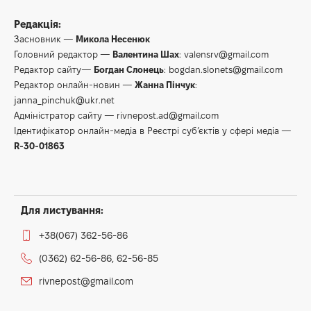
Редакція:
Засновник —
Микола Несенюк
Головний редактор —
Валентина Шах
:
valensrv@gmail.com
Редактор сайту—
Богдан Слонець
:
bogdan.slonets@gmail.com
Редактор онлайн-новин —
Жанна Пінчук
:
janna_pinchuk@ukr.net
Адміністратор сайту —
rivnepost.ad@gmail.com
Ідентифікатор онлайн-медіа в Реєстрі суб’єктів у сфері медіа —
R-30-01863
Для листування:
+38(067) 362-56-86
(0362) 62-56-86, 62-56-85
rivnepost@gmail.com