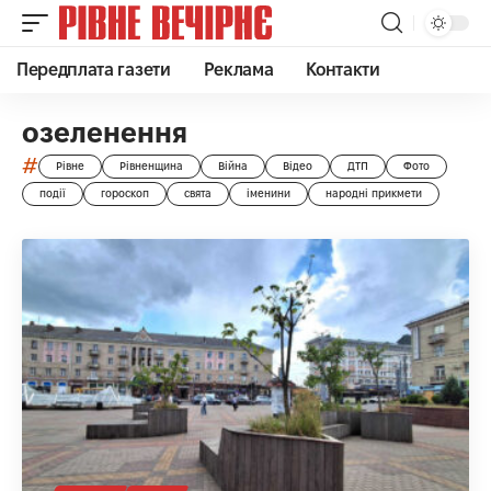
Передплата газети
Реклама
Контакти
озеленення
#
Рівне
Рівненщина
Війна
Відео
ДТП
Фото
події
гороскоп
свята
іменини
народні прикмети