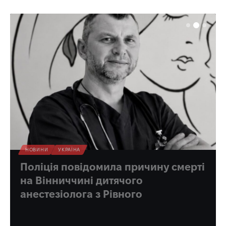
НОВИНИ
УКРАЇНА
Поліція повідомила причину смерті
на Вінниччині дитячого
анестезіолога з Рівного
Поліція Вінницької області оприлюднила попередні
обставини смерті 43-річного військовослужбовця та