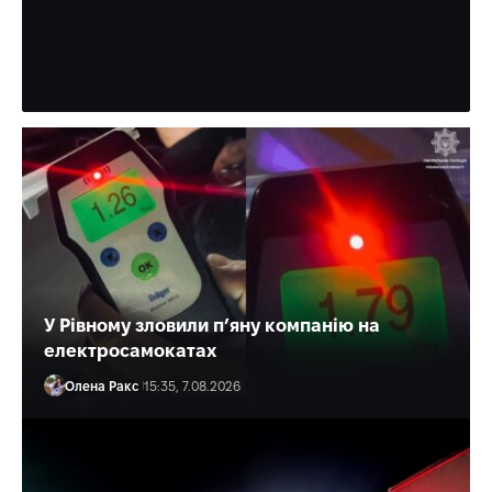
Рівного «За врятоване життя»
Багато разів медик допомагав і військовим, і цивільним.
Олена Ракс
16:30, 7.08.2026
У Рівному зловили п’яну компанію на
електросамокатах
Олена Ракс
15:35, 7.08.2026