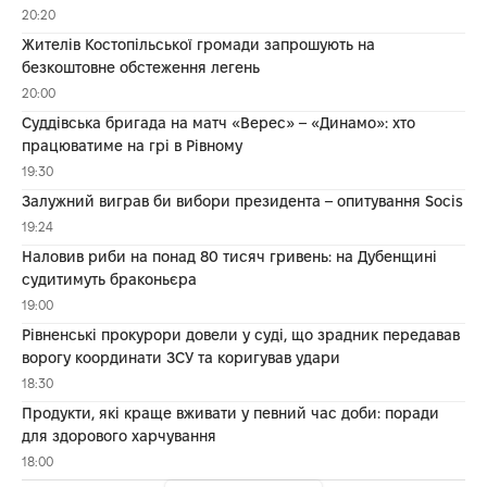
20:20
Жителів Костопільської громади запрошують на
безкоштовне обстеження легень
20:00
Суддівська бригада на матч «Верес» – «Динамо»: хто
працюватиме на грі в Рівному
19:30
Залужний виграв би вибори президента – опитування Socis
19:24
Наловив риби на понад 80 тисяч гривень: на Дубенщині
судитимуть браконьєра
19:00
Рівненські прокурори довели у суді, що зрадник передавав
ворогу координати ЗСУ та коригував удари
18:30
Продукти, які краще вживати у певний час доби: поради
для здорового харчування
18:00