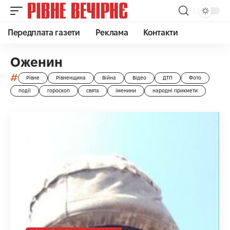
Передплата газети
Реклама
Контакти
Оженин
#
Рівне
Рівненщина
Війна
Відео
ДТП
Фото
події
гороскоп
свята
іменини
народні прикмети