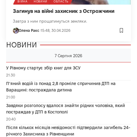
ВІЙНА
НОВИНИ
ОБЛАСТЬ
Загинув на війні захисник з Острожчини
Завтра з ним прощатимуться земляки.
Олена Ракс
15:48, 30.04.2026
НОВИНИ
7 Серпня 2026
У Рівному стартує збір книг для ЗСУ
21:30
П’яний водій із понад 2,8 проміле спричинив ДТП на
Варащині: постраждала дитина
21:00
Завдяки розголосу вдалося знайти рідних чоловіка, який
постраждав у ДТП в Костополі
20:40
Після кількох місяців невідомості підтвердили загибель 24-
річного Захисника з Рівненщини