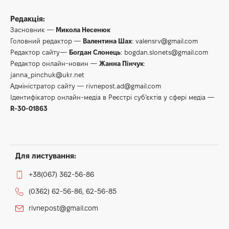
Редакція:
Засновник —
Микола Несенюк
Головний редактор —
Валентина Шах
:
valensrv@gmail.com
Редактор сайту—
Богдан Слонець
:
bogdan.slonets@gmail.com
Редактор онлайн-новин —
Жанна Пінчук
:
janna_pinchuk@ukr.net
Адміністратор сайту —
rivnepost.ad@gmail.com
Ідентифікатор онлайн-медіа в Реєстрі суб’єктів у сфері медіа —
R-30-01863
Для листування:
+38(067) 362-56-86
(0362) 62-56-86, 62-56-85
rivnepost@gmail.com