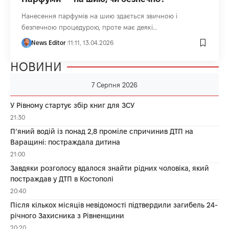
Нанесення парфумів на шию здається звичною і
безпечною процедурою, проте має деякі…
News Editor
11:11, 13.04.2026
НОВИНИ
7 Серпня 2026
У Рівному стартує збір книг для ЗСУ
21:30
П’яний водій із понад 2,8 проміле спричинив ДТП на
Варащині: постраждала дитина
21:00
Завдяки розголосу вдалося знайти рідних чоловіка, який
постраждав у ДТП в Костополі
20:40
Після кількох місяців невідомості підтвердили загибель 24-
річного Захисника з Рівненщини
20:20