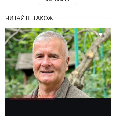
ЧИТАЙТЕ ТАКОЖ
НОВИНИ
ВІЙНА
МІСТО
Зеленський нагородив лікаря з
Рівного «За врятоване життя»