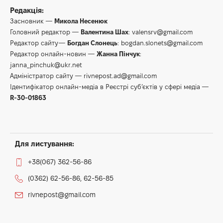
Редакція:
Засновник —
Микола Несенюк
Головний редактор —
Валентина Шах
:
valensrv@gmail.com
Редактор сайту—
Богдан Слонець
:
bogdan.slonets@gmail.com
Редактор онлайн-новин —
Жанна Пінчук
:
janna_pinchuk@ukr.net
Адміністратор сайту —
rivnepost.ad@gmail.com
Ідентифікатор онлайн-медіа в Реєстрі суб’єктів у сфері медіа —
R-30-01863
Для листування:
+38(067) 362-56-86
(0362) 62-56-86, 62-56-85
rivnepost@gmail.com