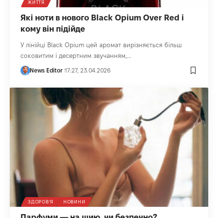
ЖИТТЯ
Які ноти в нового Black Opium Over Red і
кому він підійде
У лінійці Black Opium цей аромат вирізняється більш
соковитим і десертним звучанням,…
News Editor
17:27, 23.04.2026
ЗДОРОВ'Я
НОВИНИ
Парфуми — на шию, чи безпечно?