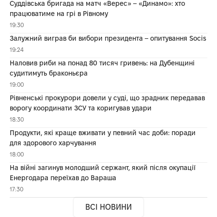
Суддівська бригада на матч «Верес» – «Динамо»: хто
працюватиме на грі в Рівному
19:30
Залужний виграв би вибори президента – опитування Socis
19:24
Наловив риби на понад 80 тисяч гривень: на Дубенщині
судитимуть браконьєра
19:00
Рівненські прокурори довели у суді, що зрадник передавав
ворогу координати ЗСУ та коригував удари
18:30
Продукти, які краще вживати у певний час доби: поради
для здорового харчування
18:00
На війні загинув молодший сержант, який після окупації
Енергодара переїхав до Вараша
17:30
ВСІ НОВИНИ