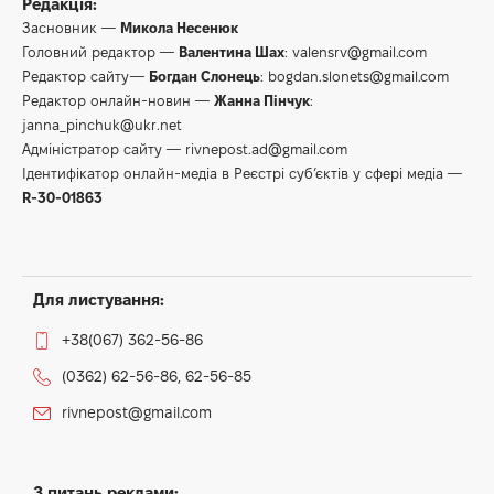
Редакція:
Засновник —
Микола Несенюк
Головний редактор —
Валентина Шах
:
valensrv@gmail.com
Редактор сайту—
Богдан Слонець
:
bogdan.slonets@gmail.com
Редактор онлайн-новин —
Жанна Пінчук
:
janna_pinchuk@ukr.net
Адміністратор сайту —
rivnepost.ad@gmail.com
Ідентифікатор онлайн-медіа в Реєстрі суб’єктів у сфері медіа —
R-30-01863
Для листування:
+38(067) 362-56-86
(0362) 62-56-86, 62-56-85
rivnepost@gmail.com
З питань реклами: