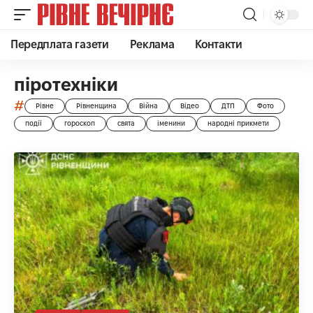
Передплата газети
Реклама
Контакти
піротехніки
#
Рівне
Рівненщина
Війна
Відео
ДТП
Фото
події
гороскоп
свята
іменини
народні прикмети