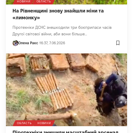
НОВИНИ
ОБЛАСТЬ
На Рівненщині знову знайшли міни та
«лимонку»
Піротехніки ДСНС знешкодили три боєприпаси часів
Другої світової війни, аби вони більше…
Олена Ракс
16:37, 7.06.2026
ОБЛАСТЬ
НОВИНИ
Піротехніки знищили масштабний арсенал