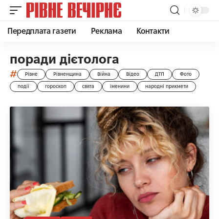
Передплата газети
Реклама
Контакти
поради дієтолога
#
Рівне
Рівненщина
Війна
Відео
ДТП
Фото
події
гороскоп
свята
іменини
народні прикмети