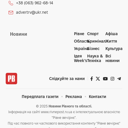
+38 (063) 962-68-14
advertrv@ukr.net
Рівне
Спорт
Афіша
Новини
Область
Кримінал
Життя
Україна
Бізнес
Культура
Ідея
Наука &
Всі
Week’s
Техніка
новини
Слідкуйте за нами
Передплата газети
Реклама
Контакти
© 2025
Новини Рівного та області.
Інформація на сайті www.rivnepost.rv.ua є інтелектуальною власністю
"Рівне вечірнє".
Під час повного чи часткового використання контенту "Рівне вечірнє"