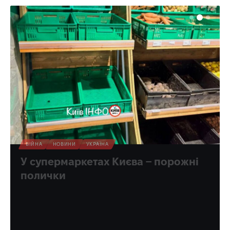
ВІЙНА
НОВИНИ
УКРАЇНА
У супермаркетах Києва – порожні
полички
«Цей товар знищила росія», пояснюють покупцям
таблички.
Олена Ракс
16:00, 9.08.2026