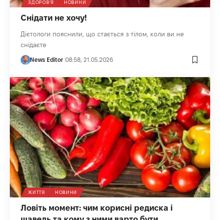
ЗДОРОВ'Я
НОВИНИ
Снідати не хочу!
Дієтологи пояснили, що стається з тілом, коли ви не
снідаєте
News Editor
08:58, 21.05.2026
ЖИТТЯ
НОВИНИ
Ловіть момент: чим корисні редиска і
щавель та кому з ними варто бути