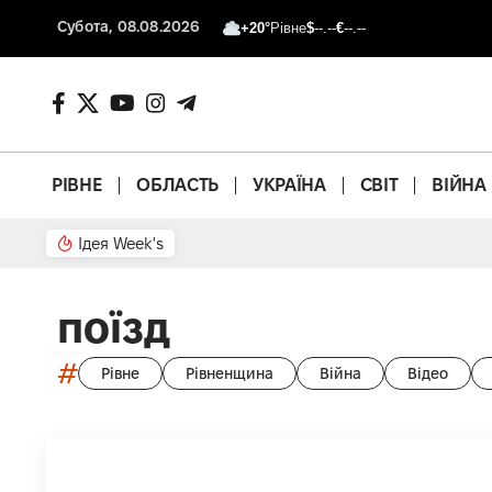
Субота, 08.08.2026
+20°
Рівне
$
--.--
€
--.--
РІВНЕ
ОБЛАСТЬ
УКРАЇНА
СВІТ
ВІЙНА
Ідея Week's
Що з басейном?
поїзд
#
Рівне
Рівненщина
Війна
Відео