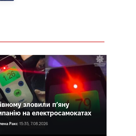
Рівному зловили п’яну
мпанію на електросамокатах
лена Ракс
15:35, 7.08.2026