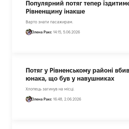
Популярний потяг тепер їздитим
Рівненщину інакше
Варто знати пасажирам.
Олена Ракс
14:15, 5.06.2026
Потяг у Рівненському районі вби
юнака, що був у навушниках
Хлопець загинув на місці.
Олена Ракс
16:48, 2.06.2026