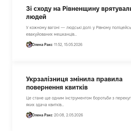
Зі сходу на Рівненщину врятувал
людей
У кожному вагоні — людські долі: у Рівному поліцейсь
евакуйованих мешканців…
Олена Ракс
11:52, 15.05.2026
Укрзалізниця змінила правила
повернення квитків
Це стане ще одним інструментом боротьби з перекуп
яких здача квитків…
Олена Ракс
20:08, 2.05.2026