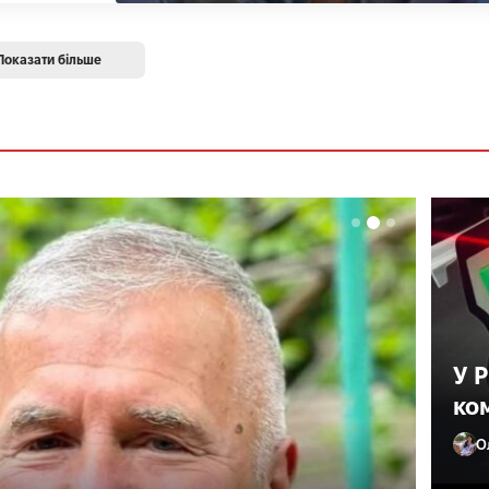
Показати більше
У 
ко
О