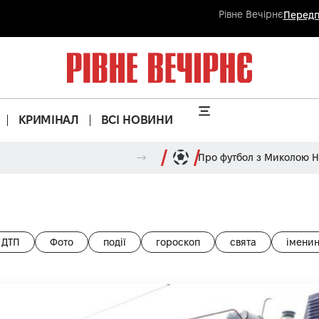
Рівне Вечірнє
Передп
КРИМІНАЛ
ВСІ НОВИНИ
Про футбол з Миколою 
ДТП
Фото
події
гороскоп
свята
імени