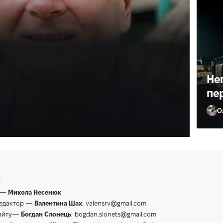
ив лікаря з
ане життя»
Не
пе
О
Ол
:
 —
Микола Несенюк
редактор —
Валентина Шах
:
valensrv@gmail.com
сайту—
Богдан Слонець
:
bogdan.slonets@gmail.com