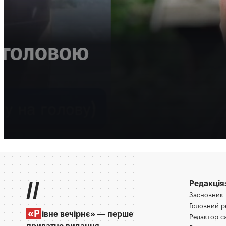
НОВИНИ
ВІЙНА
МІСТО
Зеленський нагород
Рівного «За врятов
Багато разів медик допомагав і військовим, і цивільним.
Олена Ракс
16:30, 7.08.2026
//
Редакція
Засновник
Головний 
«Р
івне вечірнє» — перше
Редактор 