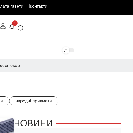
лата газети
Контакти
9
Несенюком
ни
народні прикмети
НОВИНИ