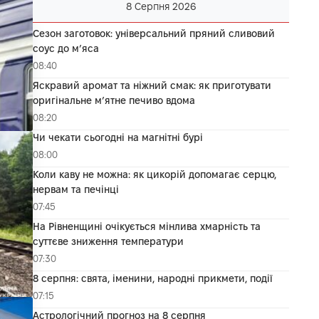
8 Серпня 2026
Сезон заготовок: універсальний пряний сливовий
соус до мʼяса
08:40
Яскравий аромат та ніжний смак: як приготувати
оригінальне м’ятне печиво вдома
08:20
Чи чекати сьогодні на магнітні бурі
08:00
Коли каву не можна: як цикорій допомагає серцю,
нервам та печінці
07:45
На Рівненщині очікується мінлива хмарність та
суттєве зниження температури
07:30
8 серпня: свята, іменини, народні прикмети, події
07:15
Астрологічний прогноз на 8 серпня