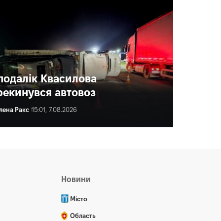
подалік Квасилова
рекинувся автовоз
лена Ракс
15:01, 7.08.2026
ена Ракс
16:00, 7.08.2026
Новини
Місто
Область